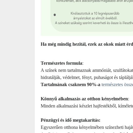
Ha még mindig hezitál, ezek az okok miatt é
Természetes formula
:
A színek nem tartalmaznak ammóniát, szulfátoka
hidratálják, védelmet, fényt, puhaságot és tápláljá
Tartalmának csaknem 90%-a
természetes össz
Könnyű alkalmazás az otthon kényelmében
:
Minden alkalmazási készlet hajfestékből, kímélete
Pénzügyi és idő megtakarítás
:
Egyszerűen otthona kényelmében színezheti haját, 