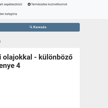
ati segédeszközö
Természetes kozmetikumok
den kategória
Keresés
4
i olajokkal - különböző
tenye 4