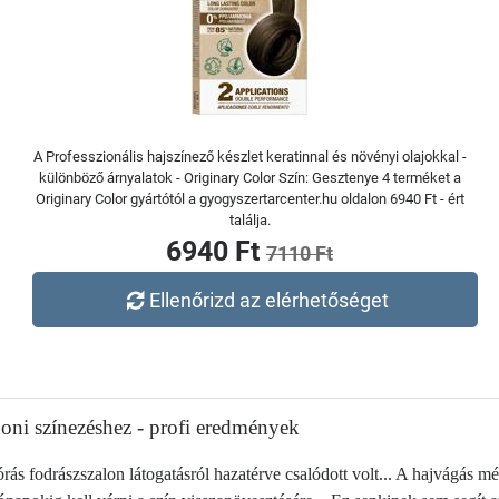
A Professzionális hajszínező készlet keratinnal és növényi olajokkal -
különböző árnyalatok - Originary Color Szín: Gesztenye 4 terméket a
Originary Color gyártótól a gyogyszertarcenter.hu oldalon 6940 Ft - ért
találja.
6940 Ft
7110 Ft
Ellenőrizd az elérhetőséget
honi színezéshez - profi eredmények
s fodrászszalon látogatásról hazatérve csalódott volt... A hajvágás még 