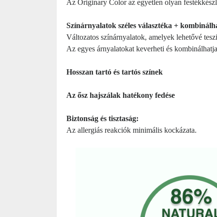
Az Originary Color az egyetlen olyan festékkész
Színárnyalatok széles választéka + kombinálh
Változatos színárnyalatok, amelyek lehetővé teszik
Az egyes árnyalatokat keverheti és kombinálhat
Hosszan tartó és tartós színek
Az ősz hajszálak hatékony fedése
Biztonság és tisztaság:
Az allergiás reakciók minimális kockázata.