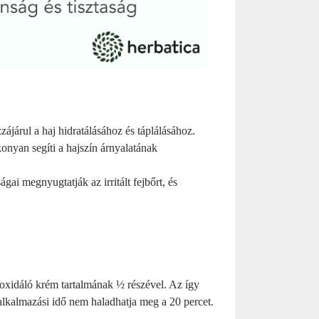
zájárul a haj hidratálásához és táplálásához.
onyan segíti a hajszín árnyalatának
ai megnyugtatják az irritált fejbőrt, és
 oxidáló krém tartalmának ½ részével. Az így
s alkalmazási idő nem haladhatja meg a 20 percet.