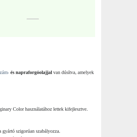
ezám-
és napraforgóolajjal
van dúsítva, amelyek
inary Color használatához lettek kifejlesztve.
 a gyártó szigorúan szabályozza.