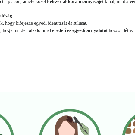
let a piacon, amely közel
kétszer akkora mennyiséget
kínál, mint a
ve
atóság :
, hogy kifejezze egyedi identitását és stílusát.
ja, hogy minden alkalommal
eredeti és egyedi árnyalatot
hozzon létre.