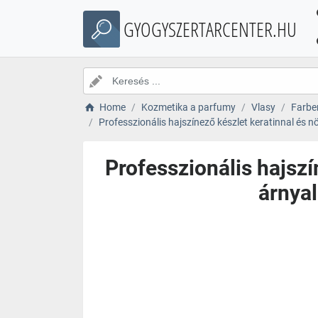
GYOGYSZERTARCENTER.HU
Home
Kozmetika a parfumy
Vlasy
Farbe
Professzionális hajszínező készlet keratinnal és n
Professzionális hajszí
árnyal