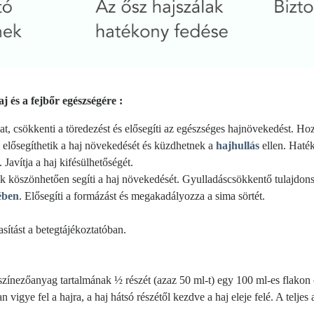
j és a fejbőr egészségére :
at, csökkenti a töredezést és elősegíti az egészséges hajnövekedést. Hoz
elősegíthetik a haj növekedését és küzdhetnek a
hajhullás
ellen. Haték
 Javítja a haj kifésülhetőségét.
k köszönhetően segíti a haj növekedését. Gyulladáscsökkentő tulajdonság
ében
. Elősegíti a formázást és megakadályozza a sima sörtét.
sítást a betegtájékoztatóban.
színezőanyag tartalmának ½ részét (azaz 50 ml-t) egy 100 ml-es flakon
 vigye fel a hajra, a haj hátsó részétől kezdve a haj eleje felé. A telje