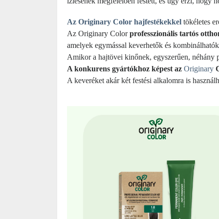
ízlésének megfelelően festett, és úgy érzi, hogy 
Az Originary Color hajfestékekkel
tökéletes er
Az Originary Color
professzionális tartós otth
amelyek egymással keverhetők és kombinálhatók. 
Amikor a hajtövei kinőnek, egyszerűen, néhány pe
A konkurens gyártókhoz képest az
Originary
C
A keveréket akár két festési alkalomra is használ