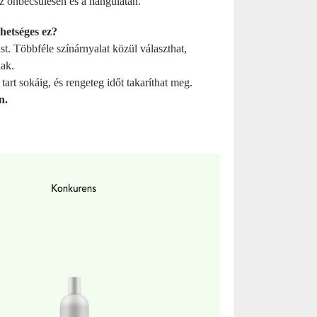
az önbecsülésén és a hangulatán.
hetséges ez?
t. Többféle színárnyalat közül választhat,
nak.
rt sokáig, és rengeteg időt takaríthat meg.
n.