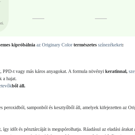
rdemes kipróbálnia
az Originary Color
természetes
színezékeket
:
t, PPD-t vagy más káros anyagokat. A formula növényi
keratinnal,
sz
k a hajat.
etevők
ből áll.
s peroxidból, samponból és kesztyűből áll, amelyek kifejezetten az Orig
így időt és pénztárcáját is megspórolhatja. Ráadásul az eladási árakat