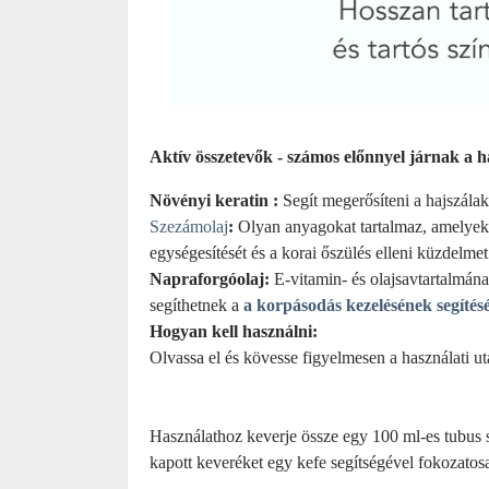
Aktív összetevők - számos előnnyel járnak a ha
Növényi keratin :
Segít megerősíteni a hajszálak
Szezámolaj
:
Olyan anyagokat tartalmaz, amelyek 
egységesítését és a korai őszülés elleni küzdelmet.
Napraforgóolaj:
E-vitamin- és olajsavtartalmána
segíthetnek a
a korpásodás kezelésének segítés
Hogyan kell használni:
Olvassa el és kövesse figyelmesen a használati uta
Használathoz keverje össze egy 100 ml-es tubus 
kapott keveréket egy kefe segítségével fokozatosan