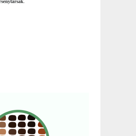
rsenytársak
.