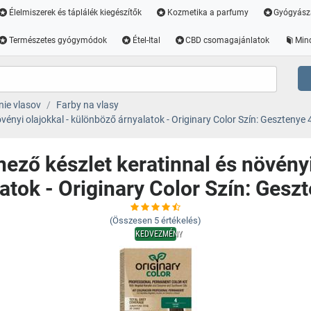
Élelmiszerek és táplálék kiegészítők
Kozmetika a parfumy
Gyógyász
Természetes gyógymódok
Étel-Ital
CBD csomagajánlatok
Min
nie vlasov
Farby na vlasy
övényi olajokkal - különböző árnyalatok - Originary Color Szín: Gesztenye 
nező készlet keratinnal és növény
atok - Originary Color Szín: Gesz
(Összesen
5
értékelés)
KEDVEZMÉNY