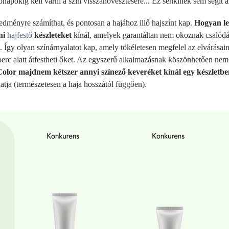
hónapokig kell várni a szín visszanövesztésére... Ez senkinek sem segít 
edményre számíthat, és pontosan a hajához illő hajszínt kap.
Hogyan le
oni
hajfestő
készleteket
kínál, amelyek garantáltan nem okoznak csalódás
Így olyan színárnyalatot kap, amely tökéletesen megfelel az elvárásai
rc alatt átfestheti őket. Az egyszerű alkalmazásnak köszönhetően nem ta
olor majdnem kétszer annyi színező keveréket kínál egy készletbe
hatja (természetesen a haja hosszától függően).