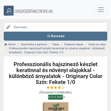
GYOGYSZERTARCENTER.HU
Keresés
Home
Kozmetika a parfumy
Vlasy
Farbenie vlasov
Farby na vlasy
Professzionális hajszínező készlet keratinnal és növényi olajokkal - különböző
árnyalatok - Originary Color Szín: Fekete 1/0
Professzionális hajszínező készlet
keratinnal és növényi olajokkal -
különböző árnyalatok - Originary Color
Szín: Fekete 1/0
(Összesen
5
értékelés)
KEDVEZMÉNY