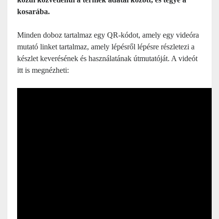
kosarába.
Minden doboz tartalmaz egy QR-kódot, amely egy videóra
mutató linket tartalmaz, amely lépésről lépésre részletezi a
készlet keverésének és használatának útmutatóját. A videót
itt is megnézheti: