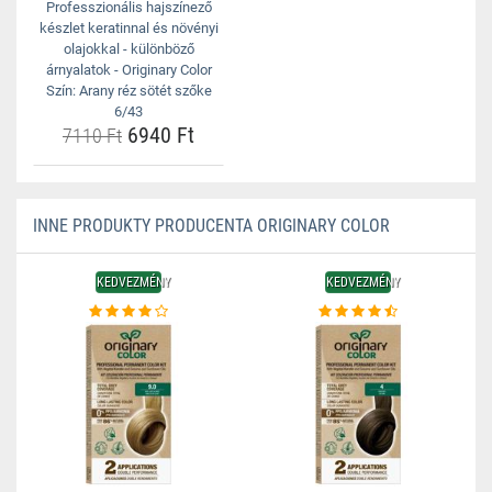
Professzionális hajszínező
készlet keratinnal és növényi
olajokkal - különböző
árnyalatok - Originary Color
Szín: Arany réz sötét szőke
6/43
6940 Ft
7110 Ft
INNE PRODUKTY PRODUCENTA ORIGINARY COLOR
KEDVEZMÉNY
KEDVEZMÉNY