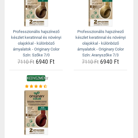
Professzionális hajszínező
Professzionális hajszínező
készlet keratinnal és növényi
készlet keratinnal és növényi
olajokkal - különböző
olajokkal - különböző
árnyalatok - Originary Color
árnyalatok - Originary Color
Szín: Szőke 7/0
Szín: Aranyszőke 7/3
6940 Ft
6940 Ft
7110 Ft
7110 Ft
KEDVEZMÉNY