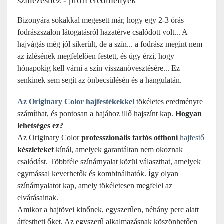
színezéshez - profi eredmények
Bizonyára sokakkal megesett már, hogy egy 2-3 órás
fodrászszalon látogatásról hazatérve csalódott volt... A
hajvágás még jól sikerült, de a szín... a fodrász megint nem
az ízlésének megfelelően festett, és úgy érzi, hogy
hónapokig kell várni a szín visszanövesztésére... Ez
senkinek sem segít az önbecsülésén és a hangulatán.
Az Originary Color hajfestékekkel
tökéletes eredményre
számíthat, és pontosan a hajához illő hajszínt kap.
Hogyan
lehetséges ez?
Az Originary Color
professzionális tartós otthoni
hajfestő
készleteket
kínál, amelyek garantáltan nem okoznak
csalódást. Többféle színárnyalat közül választhat, amelyek
egymással keverhetők és kombinálhatók. Így olyan
színárnyalatot kap, amely tökéletesen megfelel az
elvárásainak.
Amikor a hajtövei kinőnek, egyszerűen, néhány perc alatt
átfestheti őket. Az egyszerű alkalmazásnak köszönhetően