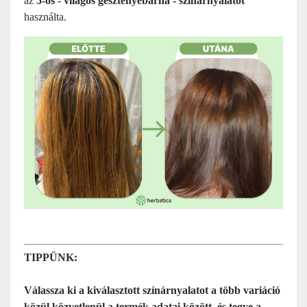
az
5-ös -
világos gesztenyebarna
- színárnyalatot
használta.
TIPPÜNK:
Válassza ki a kiválasztott színárnyalatot a több variáció
közül közvetlenül a termék adatai között, és tegye a