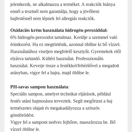
jelentkezik, ne alkalmazza a terméket. A reakciók hiánya
ennél a tesztnél nem garantálja, hogy a jövőbeni
hajfestésnél nem lépnek fel allergiás reakciók.
Oxidációs krém használata hidrogén-peroxiddal:
6% hidrogén-peroxidot tartalmaz. Kerülje a szemmel való
érintkezést. Ha ez megtörténik, azonnal öblítse ki bő vízzel.
Használatához viseljen megfelelő kesztyűt. Gyermekek elől
elzárva tartandó. Kültéri használat. Professzionális
használat. Keverje össze a festékkel/fehérítővel a megadott
arányban, vigye fel a hajra, majd öblítse le.
PH-savas sampon használata
:
Speciális sampon, amelyet technikai eljárások, például
festés utáni hajmosásra terveztek. Segít megőrizni a haj
természetes olajait és megakadályozza a szöszös
göndörödést.
Vigye fel a sampont nedves fejbőrre, masszírozza be. Bő
vízzel öblítse le.