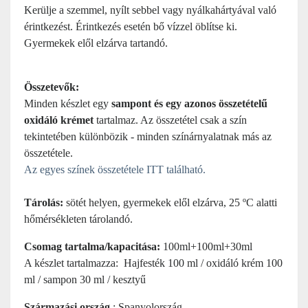
Kerülje a szemmel, nyílt sebbel vagy nyálkahártyával való
érintkezést. Érintkezés esetén bő vízzel öblítse ki.
Gyermekek elől elzárva tartandó.
Összetevők:
Minden készlet egy
sampont és egy azonos összetételű
oxidáló krémet
tartalmaz. Az összetétel csak a szín
tekintetében különbözik - minden színárnyalatnak más az
összetétele.
Az egyes színek összetétele ITT található.
Tárolás:
sötét helyen, gyermekek elől elzárva, 25 ºC alatti
hőmérsékleten tárolandó.
Csomag tartalma/kapacitása:
100ml+100ml+30ml
A készlet tartalmazza: Hajfesték 100 ml / oxidáló krém 100
ml / sampon 30 ml / kesztyű
Származási ország
: Spanyolország