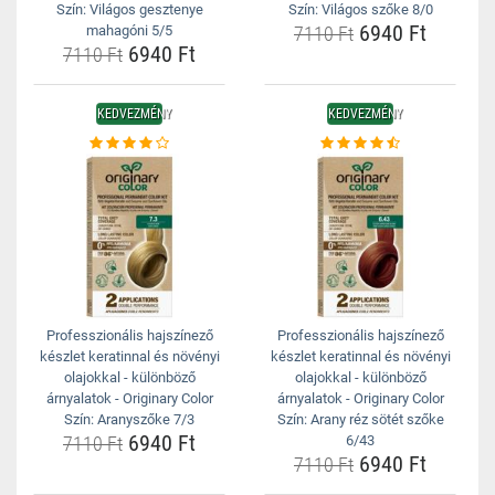
Szín: Világos gesztenye
Szín: Világos szőke 8/0
6940 Ft
mahagóni 5/5
7110 Ft
6940 Ft
7110 Ft
KEDVEZMÉNY
KEDVEZMÉNY
Professzionális hajszínező
Professzionális hajszínező
készlet keratinnal és növényi
készlet keratinnal és növényi
olajokkal - különböző
olajokkal - különböző
árnyalatok - Originary Color
árnyalatok - Originary Color
Szín: Aranyszőke 7/3
Szín: Arany réz sötét szőke
6940 Ft
7110 Ft
6/43
6940 Ft
7110 Ft