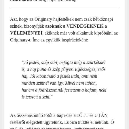
Azt, hogy az Originary hajfestékek nem csak hétköznapi
színek, bizonyítják
azoknak a VENDÉGEKNEK a
VÉLEMÉNYEI
, akiknek már volt alkalmuk kipróbálni az
Originary-t. Íme az egyikük inspirációként:
"Jó festés, szép szín, befogta még a szürkéknél
is, a haj puha és szép fényes. Egészséges, erős
haj. Jól kibontható a festés után, ami nem
minden színnél van így. Mivel nem itthon,
hanem a fodrászomnál festettem a hajam, neki
is tetszett a szín."
Az összehasonlító fotót a hajfestés ELŐTT és UTÁN
festésről elégedett ügyfelünk, Lubica küldte el nekünk. Ő