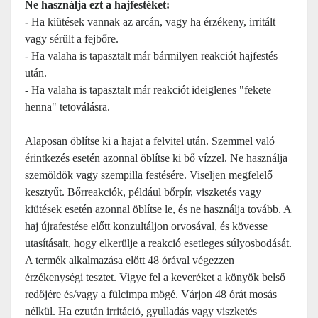
Ne használja ezt a hajfestéket:
-
Ha kiütések vannak az arcán, vagy ha érzékeny, irritált
vagy sérült a fejbőre.
- Ha valaha is tapasztalt már bármilyen reakciót hajfestés
után.
- Ha valaha is tapasztalt már reakciót ideiglenes "fekete
henna" tetoválásra.
Alaposan öblítse ki a hajat a felvitel után. Szemmel való
érintkezés esetén azonnal öblítse ki bő vízzel. Ne használja
szemöldök vagy szempilla festésére. Viseljen megfelelő
kesztyűt. Bőrreakciók, például bőrpír, viszketés vagy
kiütések esetén azonnal öblítse le, és ne használja tovább. A
haj újrafestése előtt konzultáljon orvosával, és kövesse
utasításait, hogy elkerülje a reakció esetleges súlyosbodását.
A termék alkalmazása előtt 48 órával végezzen
érzékenységi tesztet. Vigye fel a keveréket a könyök belső
redőjére és/vagy a fülcimpa mögé. Várjon 48 órát mosás
nélkül. Ha ezután irritáció, gyulladás vagy viszketés