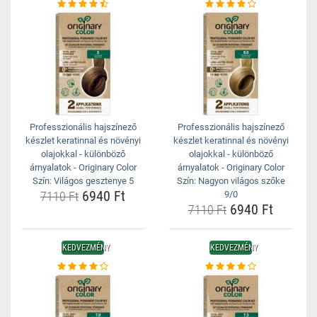
Professzionális hajszínező
Professzionális hajszínező
készlet keratinnal és növényi
készlet keratinnal és növényi
olajokkal - különböző
olajokkal - különböző
árnyalatok - Originary Color
árnyalatok - Originary Color
Szín: Világos gesztenye 5
Szín: Nagyon világos szőke
6940 Ft
7110 Ft
9/0
6940 Ft
7110 Ft
KEDVEZMÉNY
KEDVEZMÉNY