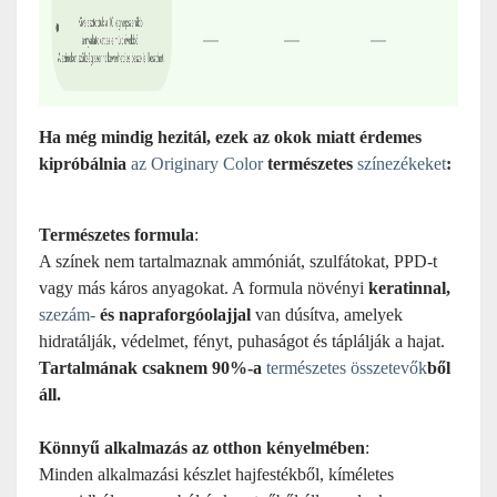
Ha még mindig hezitál, ezek az okok miatt érdemes
kipróbálnia
az Originary Color
természetes
színezékeket
:
Természetes formula
:
A színek nem tartalmaznak ammóniát, szulfátokat, PPD-t
vagy más káros anyagokat. A formula növényi
keratinnal,
szezám-
és napraforgóolajjal
van dúsítva, amelyek
hidratálják, védelmet, fényt, puhaságot és táplálják a hajat.
Tartalmának csaknem 90%-a
természetes összetevők
ből
áll.
Könnyű alkalmazás az otthon kényelmében
:
Minden alkalmazási készlet hajfestékből, kíméletes