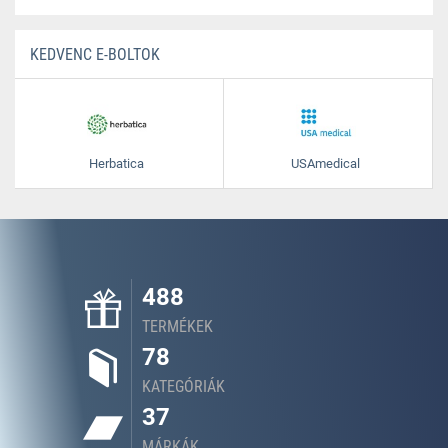
KEDVENC E-BOLTOK
Herbatica
USAmedical
488
TERMÉKEK
78
KATEGÓRIÁK
37
MÁRKÁK