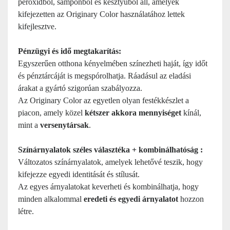
peroxidból, samponból és kesztyűből áll, amelyek
kifejezetten az Originary Color használatához lettek
kifejlesztve.
Pénzügyi és idő megtakarítás
:
Egyszerűen otthona kényelmében színezheti haját, így időt
és pénztárcáját is megspórolhatja. Ráadásul az eladási
árakat a gyártó szigorúan szabályozza.
Az Originary Color az egyetlen olyan festékkészlet a
piacon, amely közel
kétszer akkora mennyiséget
kínál,
mint a
versenytársak
.
Színárnyalatok széles választéka + kombinálhatóság :
Változatos színárnyalatok, amelyek lehetővé teszik, hogy
kifejezze egyedi identitását és stílusát.
Az egyes árnyalatokat keverheti és kombinálhatja, hogy
minden alkalommal
eredeti és egyedi árnyalatot
hozzon
létre.