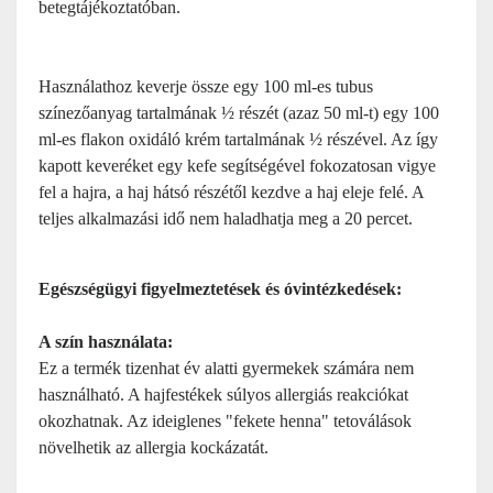
betegtájékoztatóban.
Használathoz keverje össze egy 100 ml-es tubus
színezőanyag tartalmának ½ részét (azaz 50 ml-t) egy 100
ml-es flakon oxidáló krém tartalmának ½ részével. Az így
kapott keveréket egy kefe segítségével fokozatosan vigye
fel a hajra, a haj hátsó részétől kezdve a haj eleje felé. A
teljes alkalmazási idő nem haladhatja meg a 20 percet.
Egészségügyi figyelmeztetések és óvintézkedések:
A szín használata:
Ez a termék tizenhat év alatti gyermekek számára nem
használható. A hajfestékek súlyos allergiás reakciókat
okozhatnak. Az ideiglenes "fekete henna" tetoválások
növelhetik az allergia kockázatát.