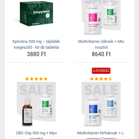
Spirulina 500 mg – táplálék
Multivitamin nőknek + Mio
kiegészítő - 60 db tabletta
Inozitol
3880 Ft
8640 Ft
ÚJDONSÁG
CBD Olaj 500 mg + Myo
Multivitamin férfiaknak + L-
Inozitol
arginine Complex