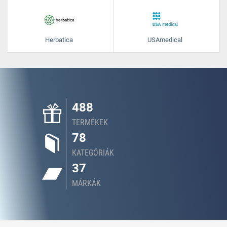
Herbatica
USAmedical
488
TERMÉKEK
78
KATEGÓRIÁK
37
MÁRKÁK