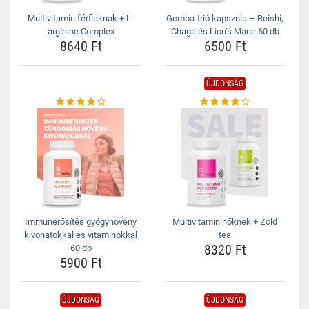
Multivitamin férfiaknak + L-
Gomba-trió kapszula – Reishi,
arginine Complex
Chaga és Lion’s Mane 60 db
8640 Ft
6500 Ft
ÚJDONSÁG
Immunerősítés gyógynövény
Multivitamin nőknek + Zöld
kivonatokkal és vitaminokkal
tea
8320 Ft
60 db
5900 Ft
ÚJDONSÁG
ÚJDONSÁG