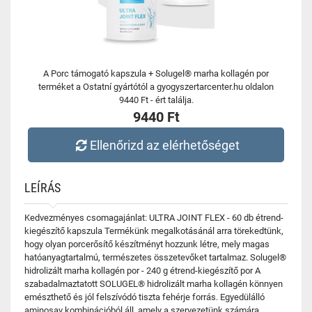
A Porc támogató kapszula + Solugel® marha kollagén por
terméket a Ostatní gyártótól a gyogyszertarcenter.hu oldalon
9440 Ft - ért találja.
9440 Ft
Ellenőrizd az elérhetőséget
LEÍRÁS
Kedvezményes csomagajánlat: ULTRA JOINT FLEX - 60 db étrend-
kiegészítő kapszula Termékünk megalkotásánál arra törekedtünk,
hogy olyan porcerősítő készítményt hozzunk létre, mely magas
hatóanyagtartalmú, természetes összetevőket tartalmaz. Solugel®
hidrolizált marha kollagén por - 240 g étrend-kiegészítő por A
szabadalmaztatott SOLUGEL® hidrolizált marha kollagén könnyen
emészthető és jól felszívódó tiszta fehérje forrás. Egyedülálló
aminosav kombinációból áll, amely a szervezetünk számára