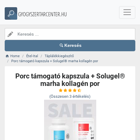
GYOGYSZERTARCENTER.HU
Keresés
Home
Étel-Ital
Táplálékkiegészítő
Porc támogató kapszula + Solugel® marha kollagén por
Porc támogató kapszula + Solugel®
marha kollagén por
(Összesen
3
értékelés)