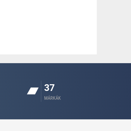
37
MÁRKÁK