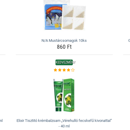
N/A Mustárcsomagok 10ks
G
860 Ft
KEDVEZMÉNY
ml
Elixir Tisztitó krémbalzsam „Vérehulló fecskefű kivonattal”
- 40 ml