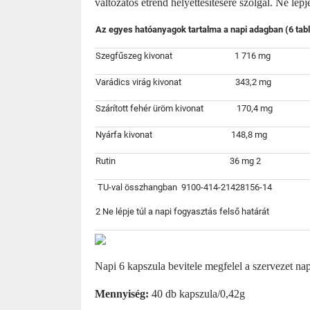
változatos étrend helyettesítésére szolgál. Ne lépj
Az egyes hatóanyagok tartalma a napi adagban (6 table
Szegfűszeg kivonat
1 716 mg
Varádics virág kivonat
343,2 mg
Szárított fehér üröm kivonat
170,4 mg
Nyárfa kivonat
148,8 mg
Rutin 36 mg
2
TU-val összhangban 9100-414-21428156-14
2
Ne lépje túl a napi fogyasztás felső határát
Napi 6 kapszula bevitele megfelel a szervezet na
Mennyiség:
40 db kapszula/0,42g