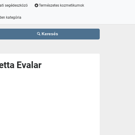
ati segédeszközö
Természetes kozmetikumok
den kategória
Keresés
etta Evalar