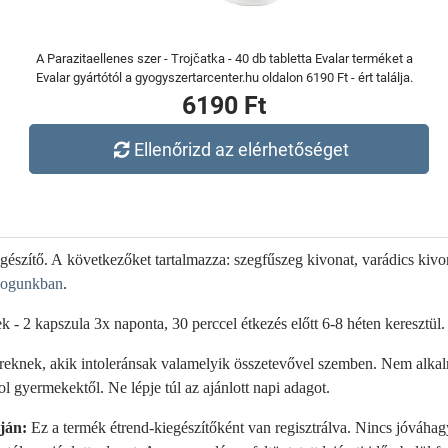
A Parazitaellenes szer - Trojčatka - 40 db tabletta Evalar terméket a
Evalar gyártótól a gyogyszertarcenter.hu oldalon 6190 Ft - ért találja.
6190 Ft
Ellenőrizd az elérhetőséget
egészítő. A következőket tartalmazza: szegfűszeg kivonat, varádics kivo
logunkban
.
 - 2 kapszula 3x naponta, 30 perccel étkezés előtt 6-8 héten keresztül.
knek, akik intoleránsak valamelyik összetevővel szemben. Nem alkalm
ol gyermekektől. Ne lépje túl az ajánlott napi adagot.
pján:
Ez a termék étrend-kiegészítőként van regisztrálva. Nincs jóváhag