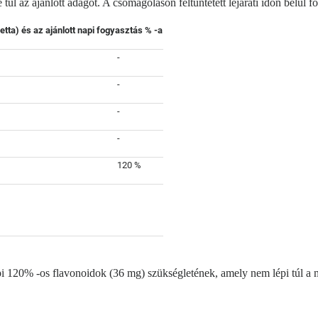
e túl az ajánlott adagot. A csomagoláson feltüntetett lejárati időn belül f
tta) és az ajánlott napi fogyasztás % -a
-
-
-
-
120 %
pi 120% -os flavonoidok (36 mg) szükségletének, amely nem lépi túl a m