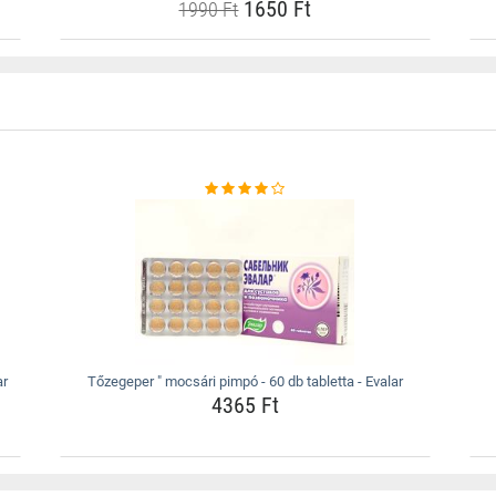
1650 Ft
1990 Ft
ar
Tőzegeper " mocsári pimpó - 60 db tabletta - Evalar
4365 Ft