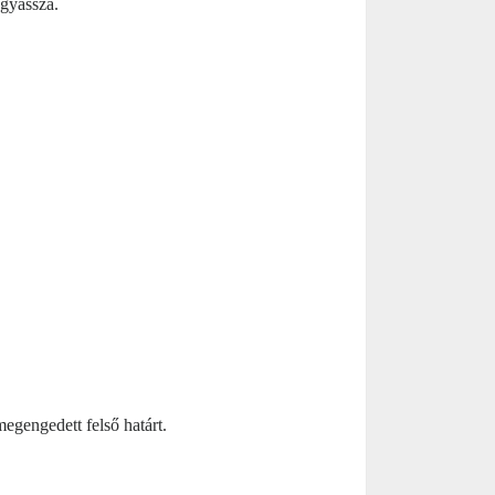
ogyassza.
egengedett felső határt.