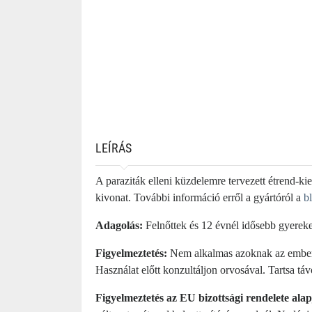
LEÍRÁS
A paraziták elleni küzdelemre tervezett étrend-ki
kivonat. További információ erről a gyártóról a
b
Adagolás:
Felnőttek és 12 évnél idősebb gyerekek
Figyelmeztetés:
Nem alkalmas azoknak az embere
Használat előtt konzultáljon orvosával. Tartsa táv
Figyelmeztetés az EU bizottsági rendelete ala