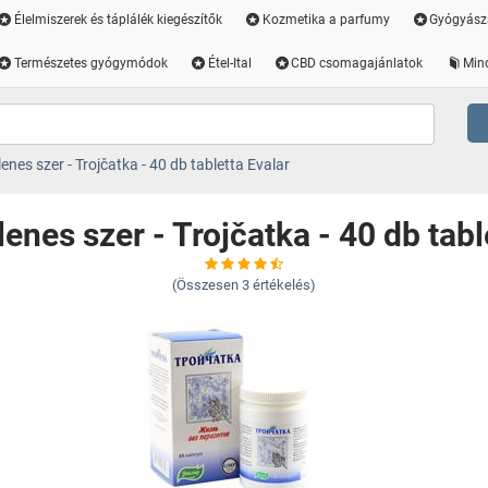
Élelmiszerek és táplálék kiegészítők
Kozmetika a parfumy
Gyógyász
Természetes gyógymódok
Étel-Ital
CBD csomagajánlatok
Min
enes szer - Trojčatka - 40 db tabletta Evalar
lenes szer - Trojčatka - 40 db tabl
(Összesen
3
értékelés)