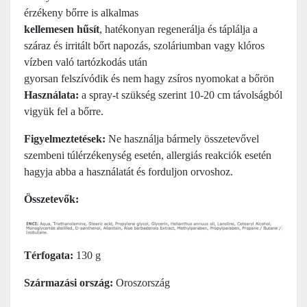
érzékeny bőrre is alkalmas
kellemesen hűsít
, hatékonyan regenerálja és táplálja a
száraz és irritált bőrt napozás, szoláriumban vagy klóros
vízben való tartózkodás után
gyorsan felszívódik és nem hagy zsíros nyomokat a bőrön
Használata:
a spray-t szükség szerint 10-20 cm távolságból
vigyük fel a bőrre.
Figyelmeztetések:
Ne használja bármely összetevővel
szembeni túlérzékenység esetén, allergiás reakciók esetén
hagyja abba a használatát és forduljon orvoshoz.
Összetevők:
Térfogata:
130 g
Származási ország:
Oroszország