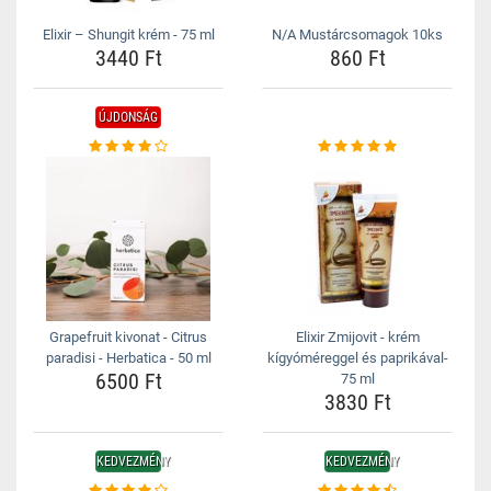
Elixir – Shungit krém - 75 ml
N/A Mustárcsomagok 10ks
3440 Ft
860 Ft
ÚJDONSÁG
Grapefruit kivonat - Citrus
Elixir Zmijovit - krém
paradisi - Herbatica - 50 ml
kígyóméreggel és paprikával-
6500 Ft
75 ml
3830 Ft
KEDVEZMÉNY
KEDVEZMÉNY