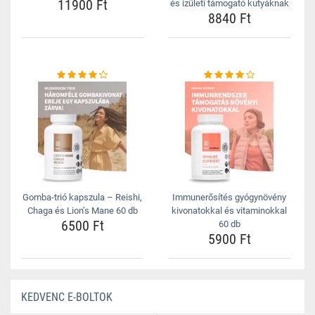
11900 Ft
és ízületi támogató kutyáknak
8840 Ft
Gomba-trió kapszula – Reishi,
Immunerősítés gyógynövény
Chaga és Lion’s Mane 60 db
kivonatokkal és vitaminokkal
6500 Ft
60 db
5900 Ft
KEDVENC E-BOLTOK