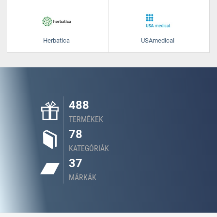
Herbatica
USAmedical
488
TERMÉKEK
78
KATEGÓRIÁK
37
MÁRKÁK