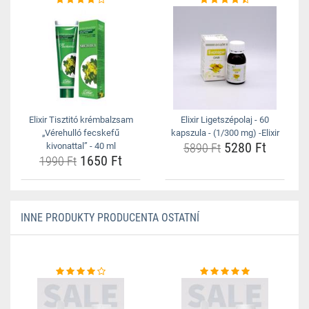
Elixir Tisztitó krémbalzsam
Elixir Ligetszépolaj - 60
„Vérehulló fecskefű
kapszula - (1/300 mg) -Elixir
5280 Ft
kivonattal” - 40 ml
5890 Ft
1650 Ft
1990 Ft
INNE PRODUKTY PRODUCENTA OSTATNÍ