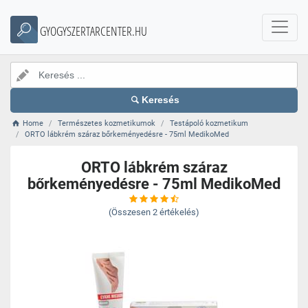
GYOGYSZERTARCENTER.HU
Keresés
Home
Természetes kozmetikumok
Testápoló kozmetikum
ORTO lábkrém száraz bőrkeményedésre - 75ml MedikoMed
ORTO lábkrém száraz
bőrkeményedésre - 75ml MedikoMed
(Összesen
2
értékelés)