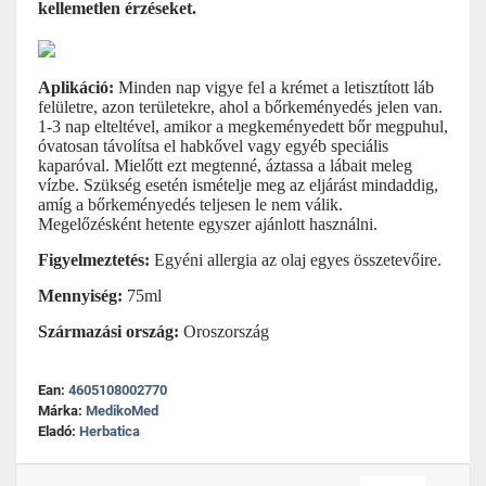
kellemetlen érzéseket.
Aplikáció:
Minden nap vigye fel a krémet a letisztított láb
felületre, azon területekre, ahol a bőrkeményedés jelen van.
1-3 nap elteltével, amikor a megkeményedett bőr megpuhul,
óvatosan távolítsa el habkővel vagy egyéb speciális
kaparóval. Mielőtt ezt megtenné, áztassa a lábait meleg
vízbe. Szükség esetén ismételje meg az eljárást mindaddig,
amíg a bőrkeményedés teljesen le nem válik.
Megelőzésként hetente egyszer ajánlott használni.
Figyelmeztetés:
Egyéni allergia az olaj egyes összetevőire.
Mennyiség:
75ml
Származási ország:
Oroszország
Ean:
4605108002770
Márka:
MedikoMed
Eladó:
Herbatica