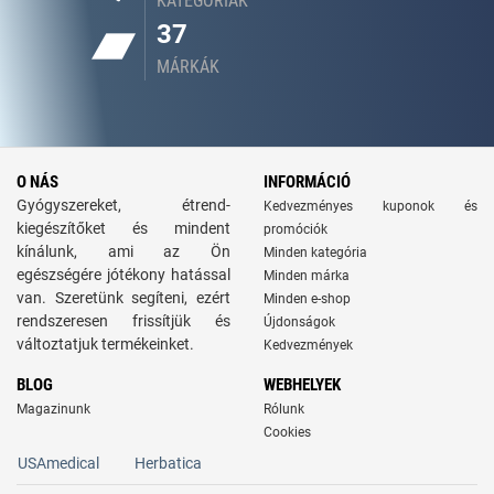
KATEGÓRIÁK
37
MÁRKÁK
O NÁS
INFORMÁCIÓ
Gyógyszereket, étrend-
Kedvezményes kuponok és
kiegészítőket és mindent
promóciók
kínálunk, ami az Ön
Minden kategória
egészségére jótékony hatással
Minden márka
van. Szeretünk segíteni, ezért
Minden e-shop
rendszeresen frissítjük és
Újdonságok
változtatjuk termékeinket.
Kedvezmények
BLOG
WEBHELYEK
Magazinunk
Rólunk
Cookies
USAmedical
Herbatica