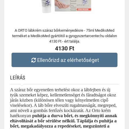
A ORTO lábkrém száraz bőrkeményedésre - 75ml MedikoMed
terméket a MedikoMed gyártótól a gyogyszertarcenter.hu oldalon
4130 Ft - ért találja.
4130 Ft
Ellenőrizd az elérhetőséget
LEÍRÁS
A száraz bőr egyenetlen terhelést okoz a lábfejben és új
tyúk szemeket képez, kellemetlenséget és fáradtságot okoz
járás közben (különösen télen vagy kényelmetlen cipő
viselésekor). A láb bőre elveszíti rugalmasságát, megreped,
ami növeli a gombás fertőzés kockázatát. Az Orto krém
hatékonyan
puhítja a durva bőrt, és megkönnyíti annak
eltávolítását a bőr sérülése nélkül. Táplálja és puhítja a
bőrt, megakadályozza a repedéseket, megszünteti a