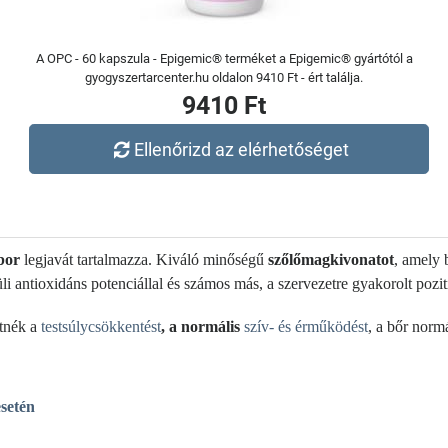
A OPC - 60 kapszula - Epigemic® terméket a Epigemic® gyártótól a
gyogyszertarcenter.hu oldalon 9410 Ft - ért találja.
9410 Ft
Ellenőrizd az elérhetőséget
bor
legjavát tartalmazza. Kiváló minőségű
szőlőmagkivonatot
, amely 
li antioxidáns potenciállal és számos más, a szervezetre gyakorolt pozi
etnék a
testsúlycsökkentést
, a normális
szív- és érműködést
, a bőr norm
esetén