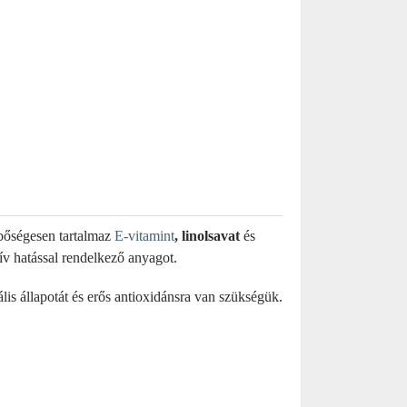
bőségesen tartalmaz
E-vitamint
, linolsavat
és
tív hatással rendelkező anyagot.
ális állapotát és erős antioxidánsra van szükségük.