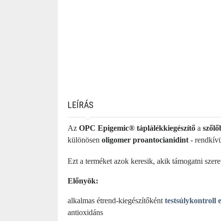
LEÍRÁS
Az
OPC Epigemic® táplálékkiegészítő
a
szőlő
különösen
oligomer proantocianidint
- rendkívü
Ezt a terméket azok keresik, akik támogatni szer
Előnyök:
alkalmas étrend-kiegészítőként
testsúlykontroll 
antioxidáns