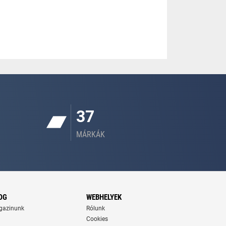
37
MÁRKÁK
OG
WEBHELYEK
gazinunk
Rólunk
Cookies