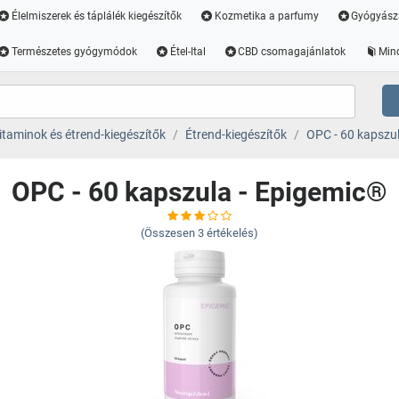
Élelmiszerek és táplálék kiegészítők
Kozmetika a parfumy
Gyógyász
Természetes gyógymódok
Étel-Ital
CBD csomagajánlatok
Min
itaminok és étrend-kiegészítők
Étrend-kiegészítők
OPC - 60 kapszu
OPC - 60 kapszula - Epigemic®
(Összesen
3
értékelés)