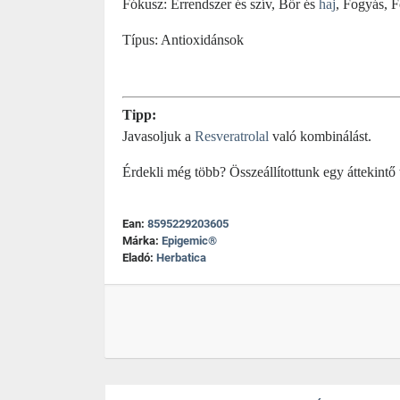
Fókusz: Érrendszer és szív, Bőr és
haj
, Fogyás, 
Típus: Antioxidánsok
Tipp:
Javasoljuk a
Resveratrolal
való kombinálást.
Érdekli még több? Összeállítottunk egy áttekintő
Ean:
8595229203605
Márka:
Epigemic®
Eladó:
Herbatica