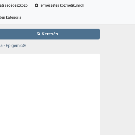
ati segédeszközö
Természetes kozmetikumok
den kategória
Keresés
la - Epigemic®