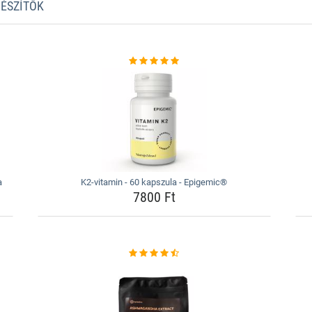
GÉSZÍTŐK
a
K2-vitamin - 60 kapszula - Epigemic®
7800 Ft