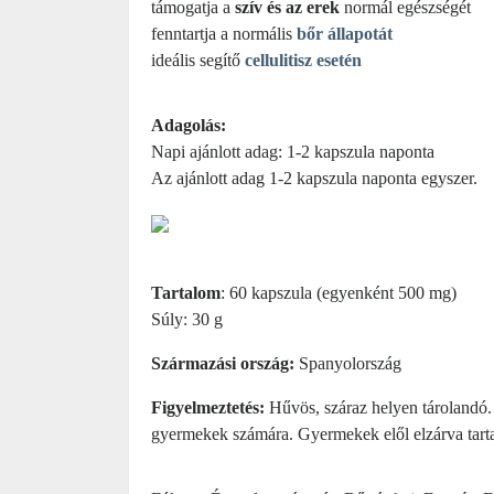
támogatja a
szív és az erek
normál egészségét
fenntartja a normális
bőr állapotát
ideális segítő
cellulitisz esetén
Adagolás:
Napi ajánlott adag: 1-2 kapszula naponta
Az ajánlott adag 1-2 kapszula naponta egyszer.
Tartalom
: 60 kapszula (egyenként 500 mg)
Súly: 30 g
Származási ország:
Spanyolország
Figyelmeztetés:
Hűvös, száraz helyen tárolandó. E
gyermekek számára. Gyermekek elől elzárva tart