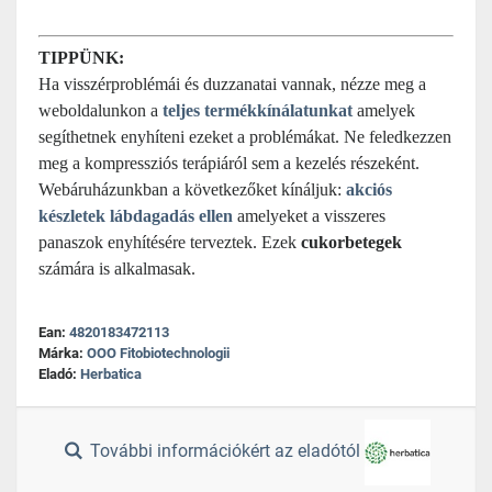
TIPPÜNK:
Ha visszérproblémái és duzzanatai vannak, nézze meg a
weboldalunkon a
teljes termékkínálatunkat
amelyek
segíthetnek enyhíteni ezeket a problémákat. Ne feledkezzen
meg a kompressziós terápiáról sem a kezelés részeként.
Webáruházunkban a következőket kínáljuk:
akciós
készletek lábdagadás ellen
amelyeket a visszeres
panaszok enyhítésére terveztek. Ezek
cukorbetegek
számára is alkalmasak.
Ean:
4820183472113
Márka:
OOO Fitobiotechnologii
Eladó:
Herbatica
További információkért az eladótól