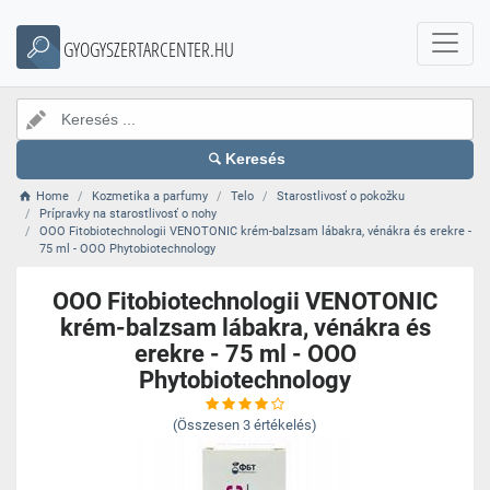
GYOGYSZERTARCENTER.HU
Keresés
Home
Kozmetika a parfumy
Telo
Starostlivosť o pokožku
Prípravky na starostlivosť o nohy
OOO Fitobiotechnologii VENOTONIC krém-balzsam lábakra, vénákra és erekre -
75 ml - OOO Phytobiotechnology
OOO Fitobiotechnologii VENOTONIC
krém-balzsam lábakra, vénákra és
erekre - 75 ml - OOO
Phytobiotechnology
(Összesen
3
értékelés)