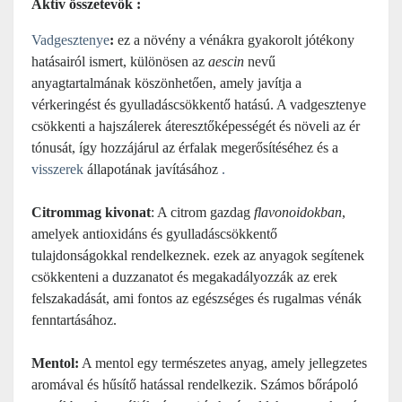
Aktív összetevők :
Vadgesztenye
:
ez a növény a vénákra gyakorolt jótékony
hatásairól ismert, különösen az
aescin
nevű
anyagtartalmának köszönhetően, amely javítja a
vérkeringést és gyulladáscsökkentő hatású. A vadgesztenye
csökkenti a hajszálerek áteresztőképességét és növeli az ér
tónusát, így hozzájárul az érfalak megerősítéséhez és a
visszerek
állapotának javításához
.
Citrommag kivonat
: A citrom gazdag
flavonoidokban
,
amelyek antioxidáns és gyulladáscsökkentő
tulajdonságokkal rendelkeznek. ezek az anyagok segítenek
csökkenteni a duzzanatot és megakadályozzák az erek
felszakadását, ami fontos az egészséges és rugalmas vénák
fenntartásához.
Mentol:
A mentol egy természetes anyag, amely jellegzetes
aromával és hűsítő hatással rendelkezik. Számos bőrápoló