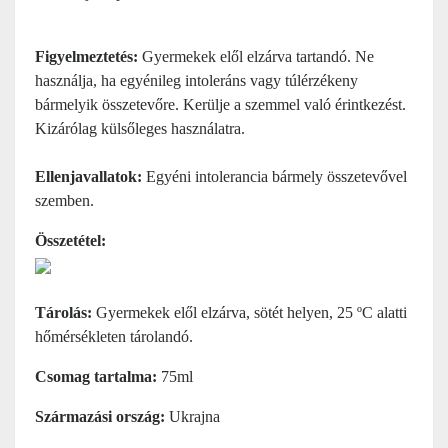
Figyelmeztetés:
Gyermekek elől elzárva tartandó. Ne
használja, ha egyénileg intoleráns vagy túlérzékeny
bármelyik összetevőre. Kerülje a szemmel való érintkezést.
Kizárólag külsőleges használatra.
Ellenjavallatok:
Egyéni intolerancia bármely összetevővel
szemben.
Összetétel
:
Tárolás:
Gyermekek elől elzárva, sötét helyen, 25 ºC alatti
hőmérsékleten tárolandó.
Csomag tartalma:
75ml
Származási ország:
Ukrajna