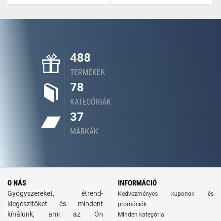
488
TERMÉKEK
78
KATEGÓRIÁK
37
MÁRKÁK
O NÁS
INFORMÁCIÓ
Gyógyszereket, étrend-
Kedvezményes kuponok és
kiegészítőket és mindent
promóciók
kínálunk, ami az Ön
Minden kategória