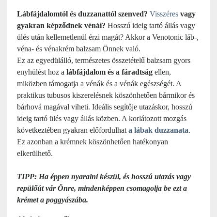
Lábfájdalomtól és duzzanattól szenved?
Visszéres
vagy
gyakran képződnek vénái?
Hosszú ideig tartó állás vagy
ülés után kellemetlenül érzi magát? Akkor a Venotonic láb-,
véna- és vénakrém balzsam Önnek való.
Ez az egyedülálló, természetes összetételű balzsam gyors
enyhülést hoz a
lábfájdalom és a fáradtság
ellen,
miközben támogatja a vénák és a vénák egészségét. A
praktikus tubusos kiszerelésnek köszönhetően bármikor és
bárhová magával viheti. Ideális segítője utazáskor, hosszú
ideig tartó ülés vagy állás közben. A korlátozott mozgás
következtében gyakran előfordulhat
a lábak duzzanata
.
Ez azonban a krémnek köszönhetően hatékonyan
elkerülhető.
TIPP: Ha éppen nyaralni készül, és hosszú utazás vagy
repülőút vár Önre, mindenképpen csomagolja be ezt a
krémet a poggyászába.