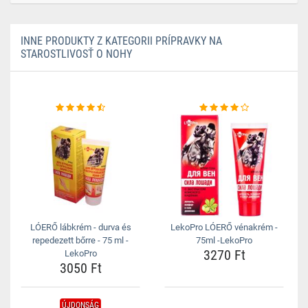
INNE PRODUKTY Z KATEGORII PRÍPRAVKY NA
STAROSTLIVOSŤ O NOHY
LÓERŐ lábkrém - durva és
LekoPro LÓERŐ vénakrém -
repedezett bőrre - 75 ml -
75ml -LekoPro
3270 Ft
LekoPro
3050 Ft
ÚJDONSÁG