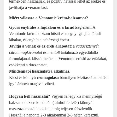
termékben használják, és pozitív hatással lehet az erekre és
javíthatja a véráramlást.
Miért válassza a Venotonic krém-balzsamot?
Gyors enyhülés a fájdalom és a fáradtság ellen.
A
Venotonic krém-balzsam hűsíti és megnyugtatja a fáradt
lábakat, és enyhíti a nehézségi érzést.
Javítja a vénák és az erek állapotát
: a
vadgesztenyét,
citrommagkivonatot és mentolt
tartalmazó egyedülálló
formulájának köszönhetően a Venotonic erősíti az érfalakat,
csökkenti a duzzanatot.
Mindennapi használatra alkalmas
.
Kicsi és könnyű
csomagolása
bármilyen kézitáskában elfér,
így bárhová magával viheti.
Hogyan kell használni?
Vigyen fel egy kis mennyiségű
balzsamot az erek mentén ( alulról felfelé ) könnyű
masszázs mozdulatokkal, amíg teljesen felszívódik.
Használja naponta 2-3 alkalommal 2-3 héten keresztül.