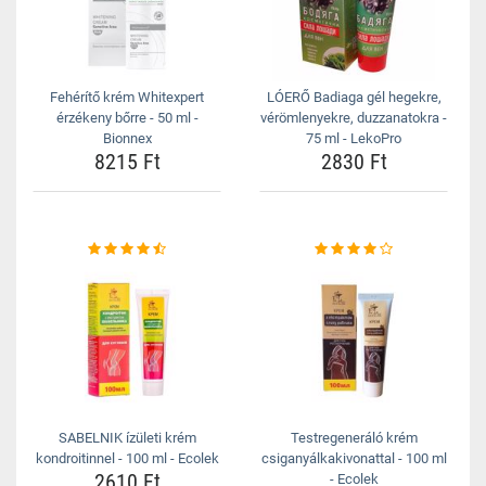
Fehérítő krém Whitexpert
LÓERŐ Badiaga gél hegekre,
érzékeny bőrre - 50 ml -
vérömlenyekre, duzzanatokra -
Bionnex
75 ml - LekoPro
8215 Ft
2830 Ft
SABELNIK ízületi krém
Testregeneráló krém
kondroitinnel - 100 ml - Ecolek
csiganyálkakivonattal - 100 ml
2610 Ft
- Ecolek