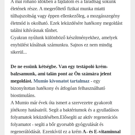
A mai rohanó időkben a fájdalom és a fáradtság sokunk
életének része. A megerőltető fizikai munka miatti
túlhajszoltság vagy éppen ellenkezőleg, a mozgásszegény
életmód is okolható. Ezek leküzdésére hatékony megoldást
találni kihívásnak tűnhet.
Gyakran nyúlunk különböző készítményekhez, amelyek
enyhülést kínálnak számunkra. Sajnos ez nem mindig
sikerül...
De ne essünk kétségbe. Van egy testápoló krém-
balzsamunk, ami talán pont az Ön számára jelent
megoldást.
Mumio kivonatot tartalmaz
- egy
bizonyítottan hatékony és átfogóan felhasználható
biostimuláns.
A Mumio már évek óta ismert a szervezetre gyakorolt
jótékony hatásairól.
Segít a baktériumok és a gyulladásos
folyamatok leküzdésében.
Elősegíti az aktív regenerációs
folyamatot - segíti a bőr gyorsabb gyógyulását és
regenerálódását.
Ezenkívül ez a krém
A- és E-vitaminnal