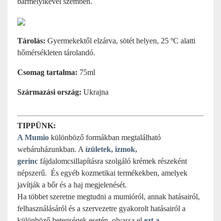
bármelyikével szemben.
Tárolás:
Gyermekektől elzárva, sötét helyen, 25 ºC alatti
hőmérsékleten tárolandó.
Csomag tartalma:
75ml
Származási ország:
Ukrajna
TIPPÜNK:
A Mumio
különböző formákban megtalálható
webáruházunkban. A
ízületek, izmok,
gerinc
fájdalomcsillapításra szolgáló krémek részeként
népszerű. És egyéb kozmetikai termékekben, amelyek
javítják a bőr és a haj megjelenését.
Ha többet szeretne megtudni a mumióról, annak hatásairól,
felhasználásáról és a szervezetre gyakorolt hatásairól a
különböző betegségek esetén, olvassa el
ezt a