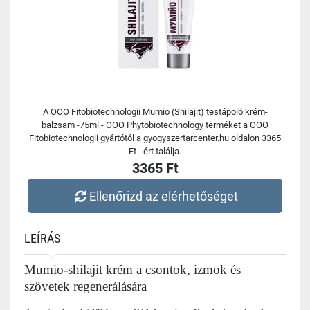
A OOO Fitobiotechnologii Mumio (Shilajit) testápoló krém-
balzsam -75ml - OOO Phytobiotechnology terméket a OOO
Fitobiotechnologii gyártótól a gyogyszertarcenter.hu oldalon 3365
Ft - ért találja.
3365 Ft
Ellenőrizd az elérhetőséget
LEÍRÁS
Mumio-shilajit krém a csontok, izmok és
szövetek regenerálására