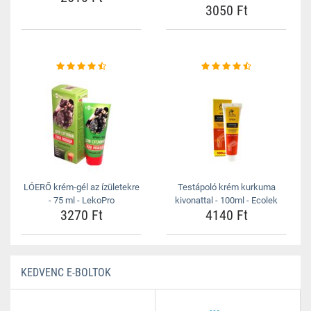
3050 Ft
LÓERŐ krém-gél az ízületekre
Testápoló krém kurkuma
- 75 ml - LekoPro
kivonattal - 100ml - Ecolek
3270 Ft
4140 Ft
KEDVENC E-BOLTOK