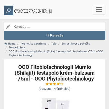
GYOGYSZERTARCENTER.HU
Keresés
Home
Kozmetika a parfumy
Telo
Starostlivosť o pokožku
Telové krémy
OOO Fitobiotechnologii Mumio (Shilajit) testápoló krém-balzsam -75ml - OOO
Phytobiotechnology
OOO Fitobiotechnologii Mumio
(Shilajit) testápoló krém-balzsam
-75ml - OOO Phytobiotechnology
(Összesen
4
értékelés)