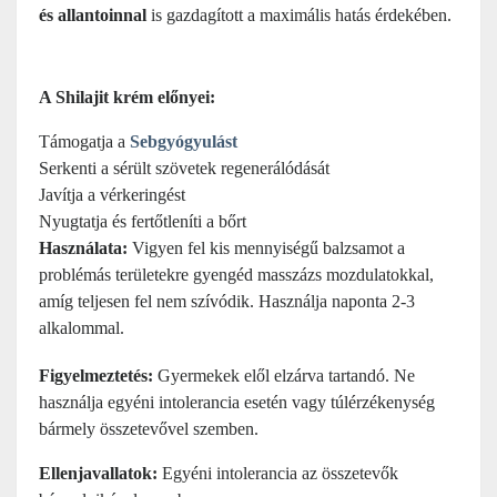
és allantoinnal
is gazdagított a maximális hatás érdekében.
A Shilajit krém előnyei:
Támogatja a
Sebgyógyulást
Serkenti a sérült szövetek regenerálódását
Javítja a vérkeringést
Nyugtatja és fertőtleníti a bőrt
Használata:
Vigyen fel kis mennyiségű balzsamot a
problémás területekre gyengéd masszázs mozdulatokkal,
amíg teljesen fel nem szívódik. Használja naponta 2-3
alkalommal.
Figyelmeztetés:
Gyermekek elől elzárva tartandó. Ne
használja egyéni intolerancia esetén vagy túlérzékenység
bármely összetevővel szemben.
Ellenjavallatok:
Egyéni intolerancia az összetevők