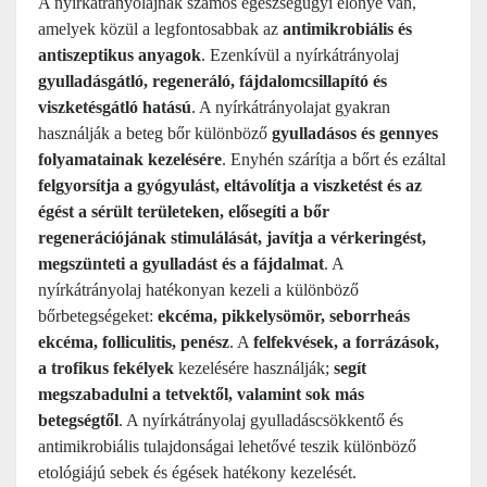
A nyírkátrányolajnak számos egészségügyi előnye van,
amelyek közül a legfontosabbak az
antimikrobiális és
antiszeptikus anyagok
. Ezenkívül a nyírkátrányolaj
gyulladásgátló, regeneráló, fájdalomcsillapító és
viszketésgátló hatású
. A nyírkátrányolajat gyakran
használják a beteg bőr különböző
gyulladásos és gennyes
folyamatainak kezelésére
. Enyhén szárítja a bőrt és ezáltal
felgyorsítja a gyógyulást, eltávolítja a viszketést és az
égést a sérült területeken, elősegíti a bőr
regenerációjának stimulálását, javítja a vérkeringést,
megszünteti a gyulladást és a fájdalmat
. A
nyírkátrányolaj hatékonyan kezeli a különböző
bőrbetegségeket:
ekcéma, pikkelysömör, seborrheás
ekcéma, folliculitis, penész
. A
felfekvések, a forrázások,
a trofikus fekélyek
kezelésére használják;
segít
megszabadulni a tetvektől, valamint sok más
betegségtől
. A nyírkátrányolaj gyulladáscsökkentő és
antimikrobiális tulajdonságai lehetővé teszik különböző
etológiájú sebek és égések hatékony kezelését.