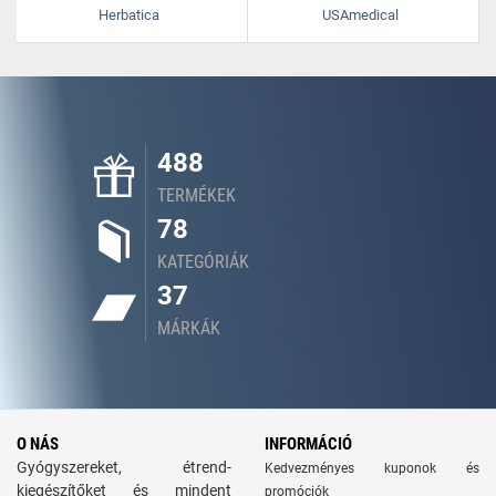
Herbatica
USAmedical
488
TERMÉKEK
78
KATEGÓRIÁK
37
MÁRKÁK
O NÁS
INFORMÁCIÓ
Gyógyszereket, étrend-
Kedvezményes kuponok és
kiegészítőket és mindent
promóciók