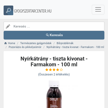
GYOGYSZERTARCENTER.HU
Keresés
Home
Természetes gyógymódok
Bőrproblémák
Pszoriázis és pikkelysömör
Nyírkátrány - tiszta kivonat - Farmakom - 100 ml
Nyírkátrány - tiszta kivonat -
Farmakom - 100 ml
(Összesen
2
értékelés)