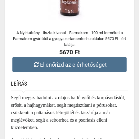
A Nyírkátrány - tiszta kivonat - Farmakom - 100 ml terméket a
Farmakom gyártótól a gyogyszertarcenter.hu oldalon 5670 Ft - ért
találja.
5670 Ft
Ellenőrizd az elérhetőséget
LEÍRÁS
Segít megszabadulni az olajos hajfénytől és korpásodástól,
erősíti a hajhagymákat, segít megtisztítani a pórusokat,
csökkenti a pattanások létrejöttét és kiszárítja a már
meglévőket, segít a seborrhea és a psoriasis elleni
küzdelemben.