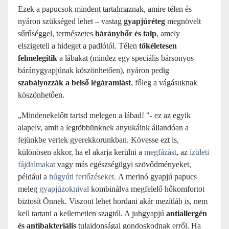
Ezek a papucsok mindent tartalmaznak, amire télen és
nyáron szükséged lehet – vastag
gyapjúréteg
megnövelt
sűrűséggel, természetes
báránybőr és talp
, amely
elszigeteli a hideget a padlótól. Télen
tökéletesen
felmelegítik
a lábakat (mindez egy speciális bársonyos
báránygyapjúnak köszönhetően), nyáron pedig
szabályozzák a belső légáramlást
, főleg a vágásuknak
köszönhetően.
„Mindenekelőtt tartsd melegen a lábad! "- ez az egyik
alapelv, amit a legtöbbünknek anyukáink állandóan a
fejünkbe vertek gyerekkorunkban. Kövesse ezt is,
különösen akkor, ha el akarja kerülni a
megfázást
, az
ízületi
fájdalmakat
vagy más egészségügyi szövődményeket,
például a
húgyúti fertőzéseket.
A merinó gyapjú papucs
meleg
gyapjúzoknival
kombinálva megfelelő hőkomfortot
biztosít Önnek. Viszont lehet hordani akár mezítláb is, nem
kell tartani a kellemetlen szagtól. A juhgyapjú
antiallergén
és antibakteriális
tulajdonságai gondoskodnak erről.
Ha