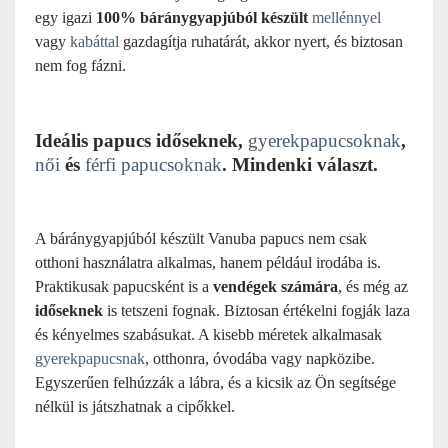
egy igazi
100% báránygyapjúból készült
mellénnyel
vagy
kabáttal
gazdagítja ruhatárát, akkor nyert, és biztosan
nem fog fázni.
Ideális papucs időseknek,
gyerekpapucsoknak
,
női
és
férfi papucsoknak
. Mindenki választ.
A báránygyapjúból készült Vanuba papucs nem csak
otthoni használatra alkalmas, hanem például irodába is.
Praktikusak papucsként is a
vendégek számára
, és még az
időseknek
is tetszeni fognak. Biztosan értékelni fogják laza
és kényelmes szabásukat. A kisebb méretek alkalmasak
gyerekpapucsnak
, otthonra, óvodába vagy napközibe.
Egyszerűen felhúzzák a lábra, és a kicsik az Ön segítsége
nélkül is játszhatnak a cipőkkel.