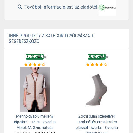
További információkért az eladótól
INNE PRODUKTY Z KATEGORII GYÓGYÁSZATI
SEGÉDESZKÖZÖ
KEDVEZMÉNY
KEDVEZMÉNY
Merinó gyapjú mellény
Zokni puha szegéllyel,
cipzárral - Tatra - Ovecha
saroknál és orrnál mikro
Méret: M, Szín: natural
plüssel - szürke - Ovecha