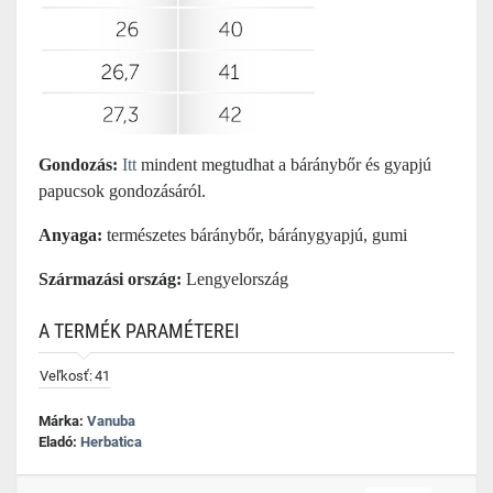
Gondozás:
Itt
mindent megtudhat a báránybőr és gyapjú
papucsok gondozásáról.
Anyaga:
természetes báránybőr, báránygyapjú, gumi
Származási ország:
Lengyelország
A TERMÉK PARAMÉTEREI
Veľkosť:
41
Márka:
Vanuba
Eladó:
Herbatica