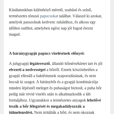
Kínálatunkban különböző méretű, szabású és színű,
természetes tónusú
papucsokat
találhat. Válaszd ki azokat,
amelyek passzolnak kedvenc ruháidhoz, és alkoss egy
időtlen outfitot, amelyben egész nap jól fogod érezni
magad.
A báránygyapjú papucs viselésének előnyei:
A juhgyapjú
légáteresztő
, állandó hőmérsékletet tart és jól
elvezeti a nedvességet
a bőrről. Ennek köszönhetően a
gyapjú ellenáll a baktériumok szaporodásának, és nem
bocsát ki szagot. A báránybőr és a gyapjú kombinációja
minden lépésnél meleget és puhaságot biztosít, a puha bőr
pedig már rövid viselés után is alkalmazkodik a láb
formájához. Ugyanakkor a természetes anyagok
lehetővé
teszik a bőr lélegzését és
megakadályozzák a
túlmelegedést.
Nem irritálják a bőrt, és nem okoznak