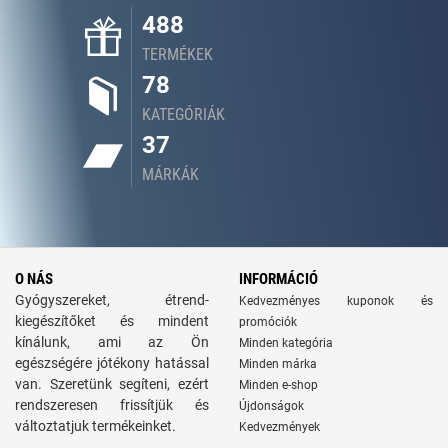
488
TERMÉKEK
78
KATEGÓRIÁK
37
MÁRKÁK
O NÁS
INFORMÁCIÓ
Gyógyszereket, étrend-
Kedvezményes kuponok és
kiegészítőket és mindent
promóciók
kínálunk, ami az Ön
Minden kategória
egészségére jótékony hatással
Minden márka
van. Szeretünk segíteni, ezért
Minden e-shop
rendszeresen frissítjük és
Újdonságok
változtatjuk termékeinket.
Kedvezmények