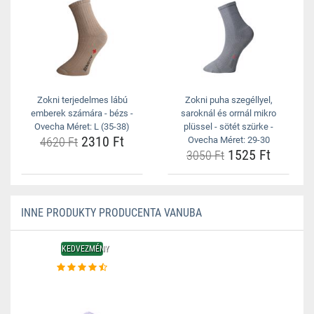
Zokni terjedelmes lábú
Zokni puha szegéllyel,
emberek számára - bézs -
saroknál és orrnál mikro
Ovecha Méret: L (35-38)
plüssel - sötét szürke -
2310 Ft
4620 Ft
Ovecha Méret: 29-30
1525 Ft
3050 Ft
INNE PRODUKTY PRODUCENTA VANUBA
KEDVEZMÉNY