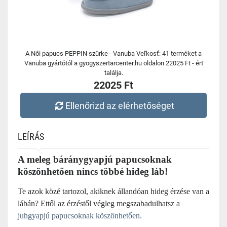
A Női papucs PEPPIN szürke - Vanuba Veľkosť: 41 terméket a
Vanuba gyártótól a gyogyszertarcenter.hu oldalon 22025 Ft - ért
találja.
22025 Ft
Ellenőrizd az elérhetőséget
LEÍRÁS
A meleg báránygyapjú papucsoknak
köszönhetően nincs többé hideg láb!
Te azok közé tartozol, akiknek állandóan hideg érzése van a
lábán? Ettől az érzéstől végleg megszabadulhatsz a
juhgyapjú papucsoknak köszönhetően.