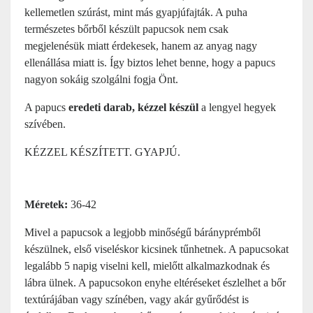
kellemetlen szúrást, mint más gyapjúfajták. A puha
természetes bőrből készült papucsok nem csak
megjelenésük miatt érdekesek, hanem az anyag nagy
ellenállása miatt is. Így biztos lehet benne, hogy a papucs
nagyon sokáig szolgálni fogja Önt.
A papucs
eredeti darab, kézzel készül
a lengyel hegyek
szívében.
KÉZZEL KÉSZÍTETT. GYAPJÚ.
Méretek:
36-42
Mivel a papucsok a legjobb minőségű bárányprémből
készülnek, első viseléskor kicsinek tűnhetnek. A papucsokat
legalább 5 napig viselni kell, mielőtt alkalmazkodnak és
lábra ülnek. A papucsokon enyhe eltéréseket észlelhet a bőr
textúrájában vagy színében, vagy akár gyűrődést is