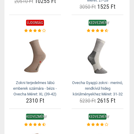
10255 Ft
20510 Ft
Méret: 27-28
1525 Ft
3050 Ft
ÚJDONSÁG
KEDVEZMÉNY
Zokni terjedelmes lábú
Ovecha Gyapjú zokni - merinó,
emberek számára - bézs -
rendkívül hideg
Ovecha Méret: XL (39-42)
körülményekhez Méret: 31-32
2310 Ft
2615 Ft
5230 Ft
KEDVEZMÉNY
KEDVEZMÉNY