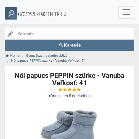
GYOGYSZERTARCENTER.HU
Keresés
Home
Gyógyászati segédeszközö
Női papucs PEPPIN szürke - Vanuba Veľkosť: 41
Női papucs PEPPIN szürke - Vanuba
Veľkosť: 41
(Összesen
5
értékelés)