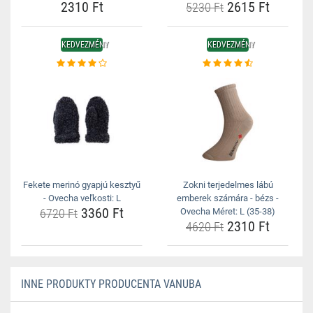
2310 Ft
2615 Ft
5230 Ft
KEDVEZMÉNY
KEDVEZMÉNY
Fekete merinó gyapjú kesztyű
Zokni terjedelmes lábú
- Ovecha veľkosti: L
emberek számára - bézs -
3360 Ft
6720 Ft
Ovecha Méret: L (35-38)
2310 Ft
4620 Ft
INNE PRODUKTY PRODUCENTA VANUBA