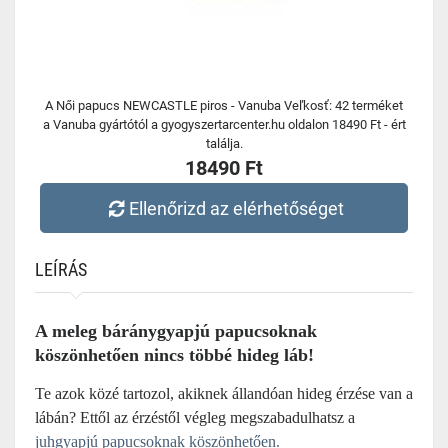
A Női papucs NEWCASTLE piros - Vanuba Veľkosť: 42 terméket
a Vanuba gyártótól a gyogyszertarcenter.hu oldalon 18490 Ft - ért
találja.
18490 Ft
Ellenőrizd az elérhetőséget
LEÍRÁS
A meleg báránygyapjú papucsoknak
köszönhetően nincs többé hideg láb!
Te azok közé tartozol, akiknek állandóan hideg érzése van a
lábán? Ettől az érzéstől végleg megszabadulhatsz a
juhgyapjú papucsoknak köszönhetően.