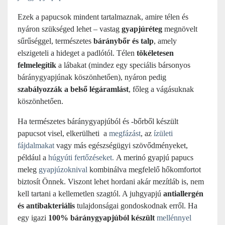
Ezek a papucsok mindent tartalmaznak, amire télen és
nyáron szükséged lehet – vastag
gyapjúréteg
megnövelt
sűrűséggel, természetes
báránybőr és talp
, amely
elszigeteli a hideget a padlótól. Télen
tökéletesen
felmelegítik
a lábakat (mindez egy speciális bársonyos
báránygyapjúnak köszönhetően), nyáron pedig
szabályozzák a belső légáramlást
, főleg a vágásuknak
köszönhetően.
Ha természetes báránygyapjúból és -bőrből készült
papucsot visel, elkerülheti a
megfázást
, az
ízületi
fájdalmakat
vagy más egészségügyi szövődményeket,
például a
húgyúti fertőzéseket.
A merinó gyapjú papucs
meleg
gyapjúzoknival
kombinálva megfelelő hőkomfortot
biztosít Önnek. Viszont lehet hordani akár mezítláb is, nem
kell tartani a kellemetlen szagtól. A juhgyapjú
antiallergén
és antibakteriális
tulajdonságai gondoskodnak erről. Ha
egy igazi
100% báránygyapjúból készült
mellénnyel