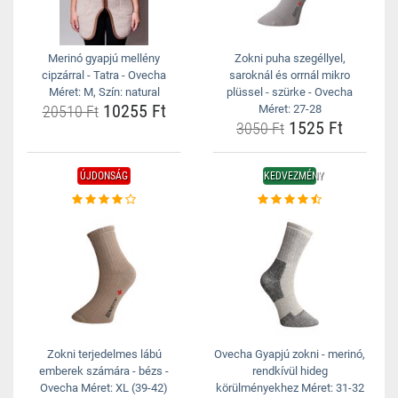
Merinó gyapjú mellény
Zokni puha szegéllyel,
cipzárral - Tatra - Ovecha
saroknál és orrnál mikro
Méret: M, Szín: natural
plüssel - szürke - Ovecha
10255 Ft
20510 Ft
Méret: 27-28
1525 Ft
3050 Ft
ÚJDONSÁG
KEDVEZMÉNY
Zokni terjedelmes lábú
Ovecha Gyapjú zokni - merinó,
emberek számára - bézs -
rendkívül hideg
Ovecha Méret: XL (39-42)
körülményekhez Méret: 31-32