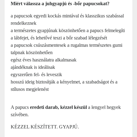
Miért válassza a juhgyapjú és -bőr papucsokat?
a papucsok egyedi kockás mintával és klasszikus szabással
rendelkeznek
a természetes gyapjúnak köszönhetően a papucs felmelegíti
a lábfejet, és lehetővé teszi a bőr szabad lélegzését
a papucsok csúszásmentesek a rugalmas természetes gumi
talpnak köszönhetően
egész éves használatra alkalmasak
ajándéknak is ideálisak
egyszerűen fel- és leveszik
hosszú ideig biztosítják a kényelmet, a szabadságot és a
stílusos megjelenést
A papucs
eredeti darab, kézzel készül
a lengyel hegyek
szívében.
KÉZZEL KÉSZÍTETT. GYAPJÚ.