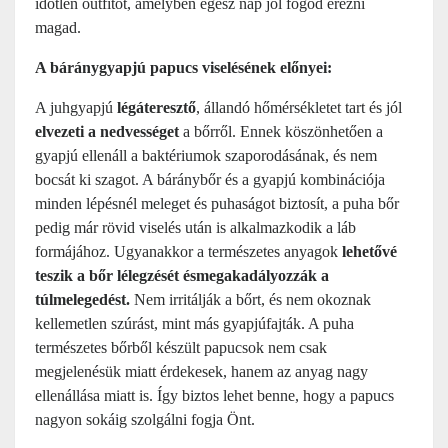
időtlen outfitot, amelyben egész nap jól fogod érezni
magad.
A báránygyapjú papucs viselésének előnyei:
A juhgyapjú
légáteresztő
, állandó hőmérsékletet tart és jól
elvezeti a nedvességet
a bőrről. Ennek köszönhetően a
gyapjú ellenáll a baktériumok szaporodásának, és nem
bocsát ki szagot. A báránybőr és a gyapjú kombinációja
minden lépésnél meleget és puhaságot biztosít, a puha bőr
pedig már rövid viselés után is alkalmazkodik a láb
formájához. Ugyanakkor a természetes anyagok
lehetővé
teszik a bőr lélegzését és
megakadályozzák a
túlmelegedést.
Nem irritálják a bőrt, és nem okoznak
kellemetlen szúrást, mint más gyapjúfajták. A puha
természetes bőrből készült papucsok nem csak
megjelenésük miatt érdekesek, hanem az anyag nagy
ellenállása miatt is. Így biztos lehet benne, hogy a papucs
nagyon sokáig szolgálni fogja Önt.