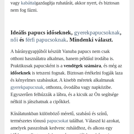
vagy
kabáttal
gazdagítja ruhatárát, akkor nyert, és biztosan
nem fog fázni.
Ideális papucs időseknek,
gyerekpapucsoknak
,
női
és
férfi papucsoknak
. Mindenki választ.
A báránygyapjúból készült Vanuba papucs nem csak
otthoni használatra alkalmas, hanem például irodába is.
Praktikusak papucsként is a
vendégek számára
, és még az
időseknek
is tetszeni fognak. Biztosan értékelni fogják laza
és kényelmes szabásukat. A kisebb méretek alkalmasak
gyerekpapucsnak
, otthonra, óvodába vagy napközibe.
Egyszerűen felhúzzák a lábra, és a kicsik az Ön segítsége
nélkül is játszhatnak a cipőkkel.
Kínálatunkban különböző méretű, szabású és színű,
természetes tónusú
papucsokat
találhat. Válaszd ki azokat,
amelyek passzolnak kedvenc ruháidhoz, és alkoss egy