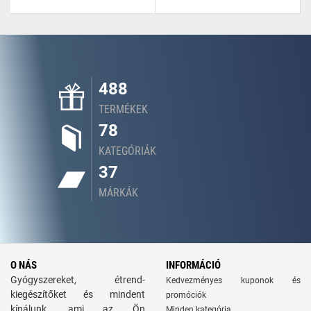
488
TERMÉKEK
78
KATEGÓRIÁK
37
MÁRKÁK
O NÁS
INFORMÁCIÓ
Gyógyszereket, étrend-
Kedvezményes kuponok és
kiegészítőket és mindent
promóciók
kínálunk, ami az Ön
Minden kategória