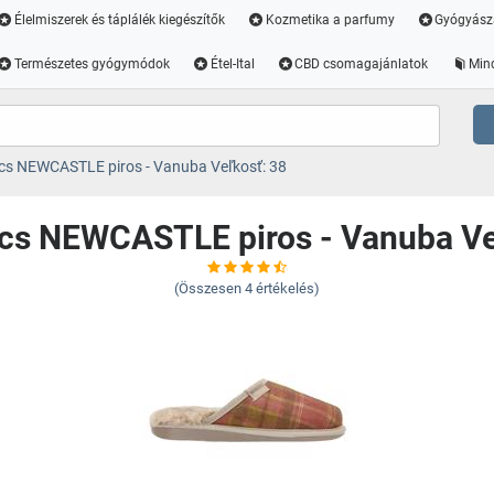
Élelmiszerek és táplálék kiegészítők
Kozmetika a parfumy
Gyógyász
Természetes gyógymódok
Étel-Ital
CBD csomagajánlatok
Min
cs NEWCASTLE piros - Vanuba Veľkosť: 38
cs NEWCASTLE piros - Vanuba Ve
(Összesen
4
értékelés)