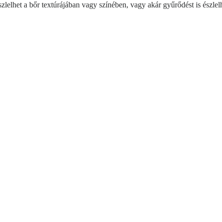
zlelhet a bőr textúrájában vagy színében, vagy akár gyűrődést is észle