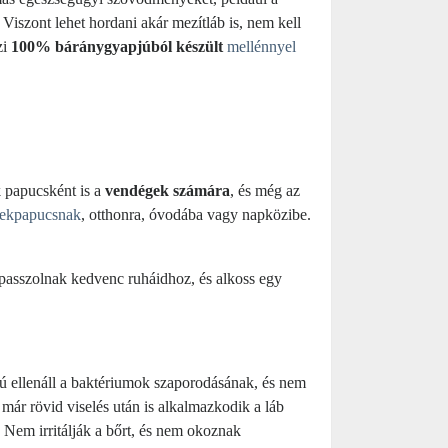
iszont lehet hordani akár mezítláb is, nem kell
zi
100% báránygyapjúból készült
mellénnyel
k papucsként is a
vendégek számára
, és még az
rekpapucsnak
, otthonra, óvodába vagy napközibe.
 passzolnak kedvenc ruháidhoz, és alkoss egy
ú ellenáll a baktériumok szaporodásának, és nem
már rövid viselés után is alkalmazkodik a láb
Nem irritálják a bőrt, és nem okoznak