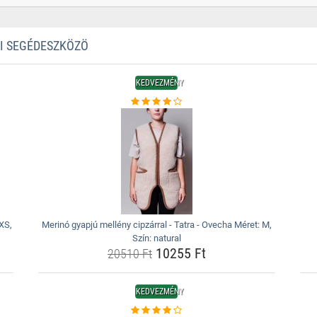
TI SEGÉDESZKÖZÖ
KEDVEZMÉNY
 XS,
Merinó gyapjú mellény cipzárral - Tatra - Ovecha Méret: M,
Szín: natural
10255 Ft
20510 Ft
KEDVEZMÉNY