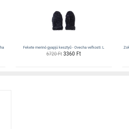
cha
Fekete merinó gyapjú kesztyű - Ovecha veľkosti: L
Zok
3360 Ft
6720 Ft