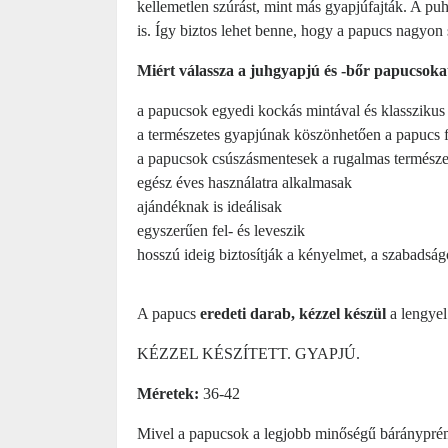
kellemetlen szúrást, mint más gyapjúfajták. A pu
is. Így biztos lehet benne, hogy a papucs nagyon 
Miért válassza a juhgyapjú és -bőr papucsoka
a papucsok egyedi kockás mintával és klasszikus
a természetes gyapjúnak köszönhetően a papucs fel
a papucsok csúszásmentesek a rugalmas természe
egész éves használatra alkalmasak
ajándéknak is ideálisak
egyszerűen fel- és leveszik
hosszú ideig biztosítják a kényelmet, a szabadságo
A papucs
eredeti darab, kézzel készül
a lengyel
KÉZZEL KÉSZÍTETT. GYAPJÚ.
Méretek:
36-42
Mivel a papucsok a legjobb minőségű bárányprémb