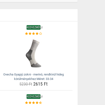
KEDVEZMÉNY
Ovecha Gyapjú zokni - merinó, rendkívül hideg
körülményekhez Méret: 33-34
2615 Ft
5230 Ft
KEDVEZMÉNY