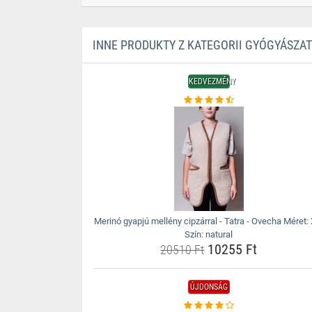
INNE PRODUKTY Z KATEGORII GYÓGYÁSZA
KEDVEZMÉNY
Merinó gyapjú mellény cipzárral - Tatra - Ovecha Méret:
Szín: natural
10255 Ft
20510 Ft
ÚJDONSÁG