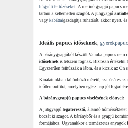
húgyúti fertőzéseket.
A merinó gyapjú papucs me
tartani a kellemetlen szagtól. A juhgyapjú
antiall
vagy
kabáttal
gazdagítja ruhatárát, akkor nyert, é
Ideális papucs időseknek,
gyerekpapu
A báránygyapjúból készült Vanuba papucs nem csa
időseknek
is tetszeni fognak. Biztosan értékeln
Egyszerűen felhúzzák a lábra, és a kicsik az Ön se
Kínálatunkban különböző méretű, szabású és szí
időtlen outfitot, amelyben egész nap jól fogod ér
A báránygyapjú papucs viselésének előnyei:
A juhgyapjú
légáteresztő
, állandó hőmérsékletet t
bocsát ki szagot. A báránybőr és a gyapjú kombin
formájához. Ugyanakkor a természetes anyagok