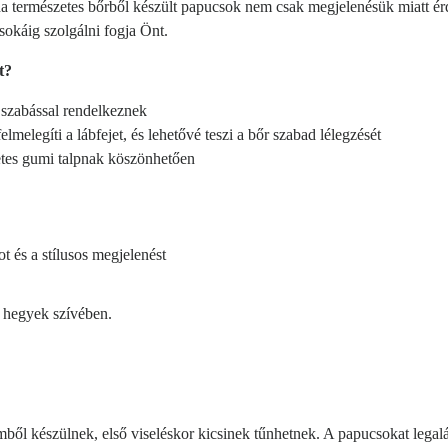
ha természetes bőrből készült papucsok nem csak megjelenésük miatt ér
sokáig szolgálni fogja Önt.
t?
 szabással rendelkeznek
melegíti a lábfejet, és lehetővé teszi a bőr szabad lélegzését
tes gumi talpnak köszönhetően
t és a stílusos megjelenést
 hegyek szívében.
ől készülnek, első viseléskor kicsinek tűnhetnek. A papucsokat legalá