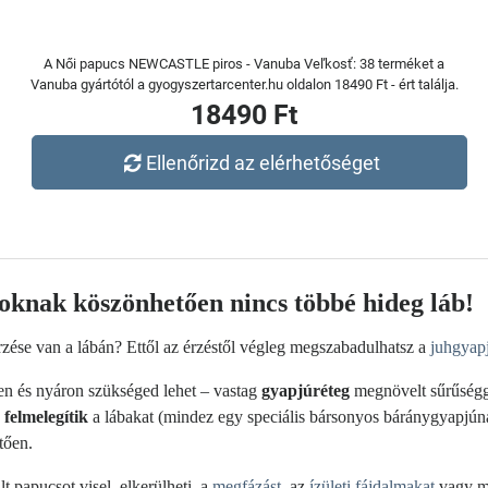
A Női papucs NEWCASTLE piros - Vanuba Veľkosť: 38 terméket a
Vanuba gyártótól a gyogyszertarcenter.hu oldalon 18490 Ft - ért találja.
18490 Ft
Ellenőrizd az elérhetőséget
knak köszönhetően nincs többé hideg láb!
rzése van a lábán? Ettől az érzéstől végleg megszabadulhatsz a
juhgyap
en és nyáron szükséged lehet – vastag
gyapjúréteg
megnövelt sűrűségg
 felmelegítik
a lábakat (mindez egy speciális bársonyos báránygyapjú
tően.
t papucsot visel, elkerülheti a
megfázást
, az
ízületi fájdalmakat
vagy má