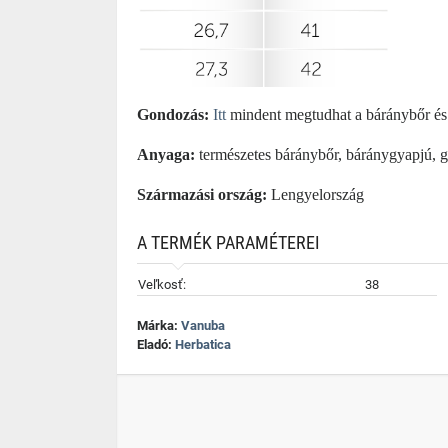
Gondozás:
Itt
mindent megtudhat a báránybőr és
Anyaga:
természetes báránybőr, báránygyapjú, 
Származási ország:
Lengyelország
A TERMÉK PARAMÉTEREI
Veľkosť:
38
Márka:
Vanuba
Eladó:
Herbatica