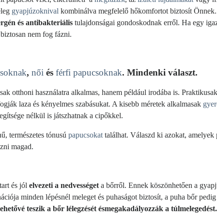
leg
gyapjúzoknival
kombinálva megfelelő hőkomfortot biztosít Önnek. V
ergén és antibakteriális
tulajdonságai gondoskodnak erről. Ha egy iga
s biztosan nem fog fázni.
csoknak
,
női
és
férfi papucsoknak
. Mindenki választ.
k otthoni használatra alkalmas, hanem például irodába is. Praktikusa
i fogják laza és kényelmes szabásukat. A kisebb méretek alkalmasak
gye
gítsége nélkül is játszhatnak a cipőkkel.
nű, természetes tónusú
papucsokat
találhat. Válaszd ki azokat, amelyek
ezni magad.
art és jól
elvezeti a nedvességet
a bőrről. Ennek köszönhetően a gyapj
ációja minden lépésnél meleget és puhaságot biztosít, a puha bőr pedig 
lehetővé teszik a bőr lélegzését és
megakadályozzák a túlmelegedést.