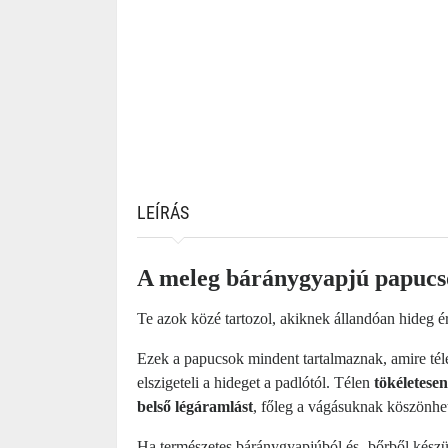
LEÍRÁS
A meleg báránygyapjú papucso
Te azok közé tartozol, akiknek állandóan hideg é
Ezek a papucsok mindent tartalmaznak, amire tél
elszigeteli a hideget a padlótól. Télen
tökéletesen
belső légáramlást
, főleg a vágásuknak köszönhe
Ha természetes báránygyapjúból és -bőrből készül