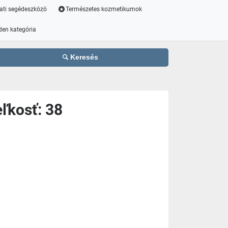
ati segédeszközö
Természetes kozmetikumok
den kategória
Keresés
ľkosť: 38