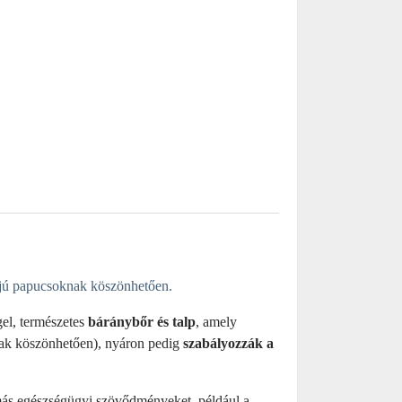
jú papucsoknak köszönhetően.
el, természetes
báránybőr és talp
, amely
nak köszönhetően), nyáron pedig
szabályozzák a
s egészségügyi szövődményeket, például a