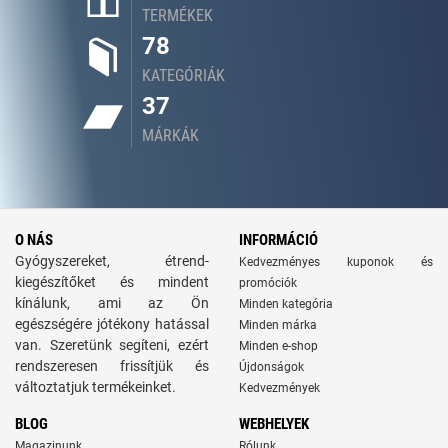
TERMÉKEK
78
KATEGÓRIÁK
37
MÁRKÁK
O NÁS
INFORMÁCIÓ
Gyógyszereket, étrend-
Kedvezményes kuponok és
kiegészítőket és mindent
promóciók
kínálunk, ami az Ön
Minden kategória
egészségére jótékony hatással
Minden márka
van. Szeretünk segíteni, ezért
Minden e-shop
rendszeresen frissítjük és
Újdonságok
változtatjuk termékeinket.
Kedvezmények
BLOG
WEBHELYEK
Magazinunk
Rólunk