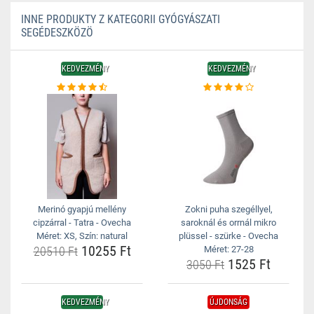
INNE PRODUKTY Z KATEGORII GYÓGYÁSZATI
SEGÉDESZKÖZÖ
KEDVEZMÉNY
KEDVEZMÉNY
Merinó gyapjú mellény
Zokni puha szegéllyel,
cipzárral - Tatra - Ovecha
saroknál és orrnál mikro
Méret: XS, Szín: natural
plüssel - szürke - Ovecha
10255 Ft
20510 Ft
Méret: 27-28
1525 Ft
3050 Ft
KEDVEZMÉNY
ÚJDONSÁG