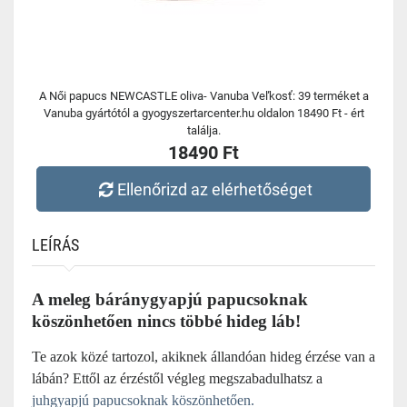
A Női papucs NEWCASTLE oliva- Vanuba Veľkosť: 39 terméket a
Vanuba gyártótól a gyogyszertarcenter.hu oldalon 18490 Ft - ért
találja.
18490 Ft
Ellenőrizd az elérhetőséget
LEÍRÁS
A meleg báránygyapjú papucsoknak
köszönhetően nincs többé hideg láb!
Te azok közé tartozol, akiknek állandóan hideg érzése van a
lábán? Ettől az érzéstől végleg megszabadulhatsz a
juhgyapjú papucsoknak köszönhetően.