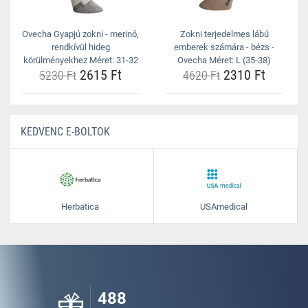
Ovecha Gyapjú zokni - merinó,
Zokni terjedelmes lábú
rendkívül hideg
emberek számára - bézs -
körülményekhez Méret: 31-32
Ovecha Méret: L (35-38)
2615 Ft
2310 Ft
5230 Ft
4620 Ft
KEDVENC E-BOLTOK
Herbatica
USAmedical
488