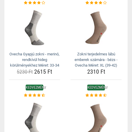
Ovecha Gyapjú zokni - merinó,
Zokni terjedelmes lábú
rendkívül hideg
emberek számára - bézs -
körülményekhez Méret: 33-34
Ovecha Méret: XL (39-42)
2615 Ft
2310 Ft
5230 Ft
KEDVEZMÉNY
KEDVEZMÉNY