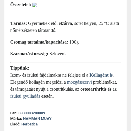
Összetétel:
Tárolás:
Gyermekek elől elzárva, sötét helyen, 25 ºC alatti
hőmérsékleten tárolandó.
Csomag tartalma/kapacitása:
100g
Származási ország:
Szlovénia
Tippünk:
Izom- és ízületi fájdalmakra ne felejtse el a
Kollagént is
.
Elegendő kollagén megelőzi a
mozgásszervi
problémákat,
és támogatást nyújt a csontritkulás, az
osteoarthritis és
az
ízületi gyulladás
esetén.
Ean:
3830083280009
Márka:
NAMMAN MUAY
Eladó:
Herbatica