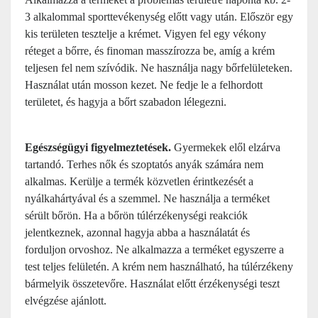
3 alkalommal sporttevékenység előtt vagy után. Először egy
kis területen tesztelje a krémet. Vigyen fel egy vékony
réteget a bőrre, és finoman masszírozza be, amíg a krém
teljesen fel nem szívódik. Ne használja nagy bőrfelületeken.
Használat után mosson kezet. Ne fedje le a felhordott
területet, és hagyja a bőrt szabadon lélegezni.
Egészségügyi figyelmeztetések.
Gyermekek elől elzárva
tartandó. Terhes nők és szoptatós anyák számára nem
alkalmas. Kerülje a termék közvetlen érintkezését a
nyálkahártyával és a szemmel. Ne használja a terméket
sérült bőrön. Ha a bőrön túlérzékenységi reakciók
jelentkeznek, azonnal hagyja abba a használatát és
forduljon orvoshoz. Ne alkalmazza a terméket egyszerre a
test teljes felületén. A krém nem használható, ha túlérzékeny
bármelyik összetevőre. Használat előtt érzékenységi teszt
elvégzése ajánlott.