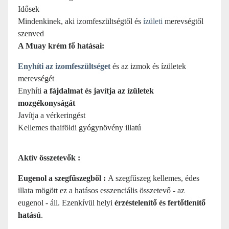
Idősek
Mindenkinek, aki izomfeszültségtől és
ízületi
merevségtől
szenved
A Muay krém fő hatásai:
Enyhíti az izomfeszültséget
és az izmok és ízületek
merevségét
Enyhíti
a fájdalmat és javítja az ízületek
mozgékonyságát
Javítja a vérkeringést
Kellemes thaiföldi gyógynövény illatú
Aktív összetevők :
Eugenol a szegfűszegből :
A szegfűszeg kellemes, édes
illata mögött ez a hatásos esszenciális összetevő - az
eugenol - áll. Ezenkívül helyi
érzéstelenítő és fertőtlenítő
hatású
.