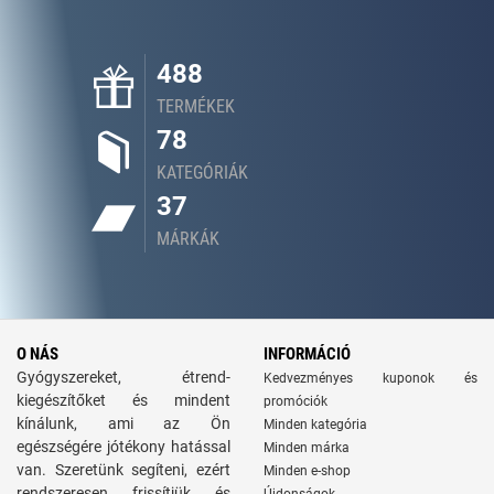
488
TERMÉKEK
78
KATEGÓRIÁK
37
MÁRKÁK
O NÁS
INFORMÁCIÓ
Gyógyszereket, étrend-
Kedvezményes kuponok és
kiegészítőket és mindent
promóciók
kínálunk, ami az Ön
Minden kategória
egészségére jótékony hatással
Minden márka
van. Szeretünk segíteni, ezért
Minden e-shop
rendszeresen frissítjük és
Újdonságok