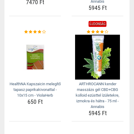
7470 Ft
Annabis
5945 Ft
ÚJDONSÁG
HealthNA Kapszaicin melegítő
ARTHROCANN kender
tapasz paprikakivonattal -
masszázs gél CBD+CBG
10x15 cm - ViolaHerb
kolloid ezüsttel ízületekre,
650 Ft
izmokra és hátra - 75 ml -
Annabis
5945 Ft