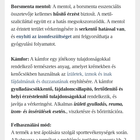
Borsmenta mentol:
A mentol, a borsmenta esszenciális
összetevője kellemes
hűsítő érzést
biztosít. A metil-
szaliciláttal együtt ez a hatás megsokszorozódik. A mentol
az érintett terület vérkeringésére is
serkentő hatással van
,
és
enyhíti az izomfeszültséget
ami felgyorsíthatja a
gyógyulási folyamatot.
Kámfor:
A kámfor egy jótékony tulajdonságokkal
rendelkező természetes anyag, amelyet krémekben és
kenőcsökben használnak az
ízületek, izmok és inak
fájdalmának és duzzanatának
enyhítésére. A kámfor
gyulladáscsökkentő, fájdalomcsillapító, fertőtlenítő és
helyi érzéstelenítő tulajdonságokkal
rendelkezik, és
javítja a vérkeringést. Alkalmas
ízületi gyulladás, reuma,
izom- és ínsérülések esetén.
, viszketésre és bőrirritációra.
Felhasználási mód:
A termék a test ápolására szolgál sporttevékenységek során.
Alkalmazza a terméket a problémás területre naponta kb. 2-