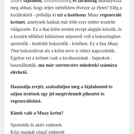
Ízületi
fájdalom,
izomfeszültség
és fáradtság
akadályozza
meg abban, hogy teljes mértékben élvezze az életet? Elég a
korlátokból - próbálja ki
ezt a hatékony
Muay
regeneráló
krémet
, amelynek hatását már több ezer ember tesztelte
világszerte. Ez a thai krém eredeti recept alapján készült, és
a kezdeti időkben különösen népszerű volt a bokszringben
sportolók - thaiföldi bokszolók - körében. Ez a thai
Muay
Thai
bokszolóval
s
és a krém neve is ehhez kapcsolódik.
Egykor ezt a krémet csak a kiválasztottak - bajnokok -
használhatták,
ma már szerencsére mindenki számára
elérhető.
Használja erejét, szabaduljon meg a fájdalomtól és
adjon testének egy jól megérdemelt pihenést és
regenerálódást.
Kinek való a Muay krém?
Sportolók és aktív emberek
Kézi munkát végző emberek