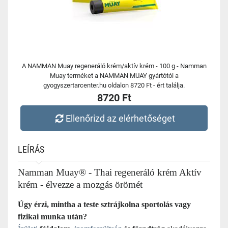
A NAMMAN Muay regeneráló krém/aktív krém - 100 g - Namman
Muay terméket a NAMMAN MUAY gyártótól a
gyogyszertarcenter.hu oldalon 8720 Ft - ért találja.
8720 Ft
Ellenőrizd az elérhetőséget
LEÍRÁS
Namman Muay® - Thai regeneráló krém Aktív
krém - élvezze a mozgás örömét
Úgy érzi, mintha a teste sztrájkolna sportolás vagy
fizikai munka után?