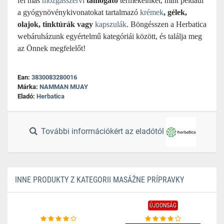
fel más
mozgásszervi
támogató
termékeinket, mint például
a gyógynövénykivonatokat tartalmazó
krémek
, gélek,
olajok, tinktúrák vagy
kapszulák
. Böngésszen a Herbatica
webáruházunk egyértelmű kategóriái között, és találja meg
az Önnek megfelelőt!
Ean:
3830083280016
Márka:
NAMMAN MUAY
Eladó:
Herbatica
További információkért az eladótól
INNE PRODUKTY Z KATEGORII MASÁŽNE PRÍPRAVKY
ÚJDONSÁG