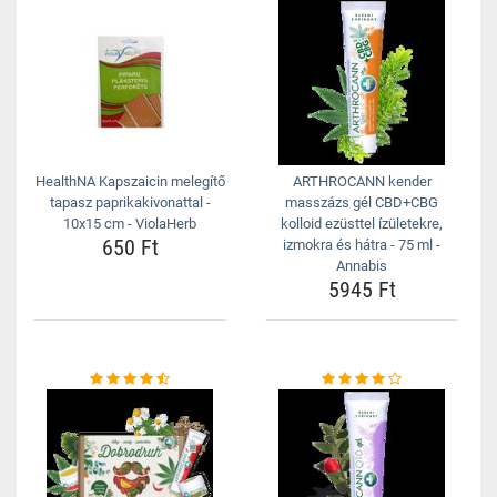
HealthNA Kapszaicin melegítő
ARTHROCANN kender
tapasz paprikakivonattal -
masszázs gél CBD+CBG
10x15 cm - ViolaHerb
kolloid ezüsttel ízületekre,
650 Ft
izmokra és hátra - 75 ml -
Annabis
5945 Ft