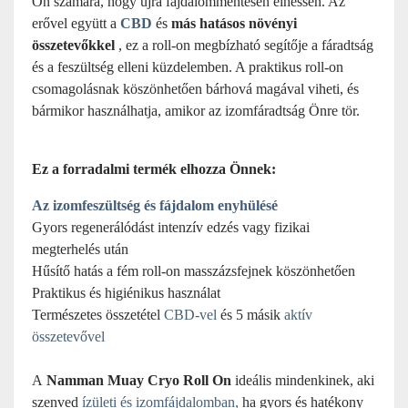
Ön számára, hogy újra fájdalommentesen élhessen. Az
erővel együtt a
CBD
és
más hatásos növényi
összetevőkkel
, ez
a roll-on megbízható segítője a fáradtság
és a feszültség elleni küzdelemben. A praktikus roll-on
csomagolásnak köszönhetően bárhová magával viheti, és
bármikor használhatja, amikor az izomfáradtság Önre tör.
Ez a forradalmi termék elhozza Önnek:
Az izomfeszültség és fájdalom enyhülésé
Gyors regenerálódást intenzív edzés vagy fizikai
megterhelés után
Hűsítő hatás a fém roll-on masszázsfejnek köszönhetően
Praktikus és higiénikus használat
Természetes összetétel
CBD-vel
és 5 másik
aktív
összetevővel
A
Namman Muay Cryo Roll On
ideális mindenkinek, aki
szenved
ízületi és izomfájdalomban,
ha
gyors és hatékony