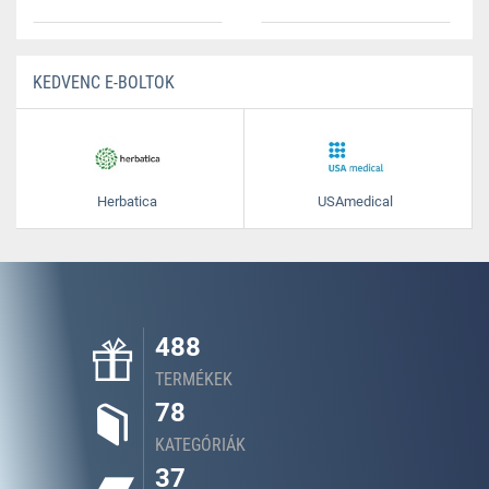
KEDVENC E-BOLTOK
Herbatica
USAmedical
488
TERMÉKEK
78
KATEGÓRIÁK
37