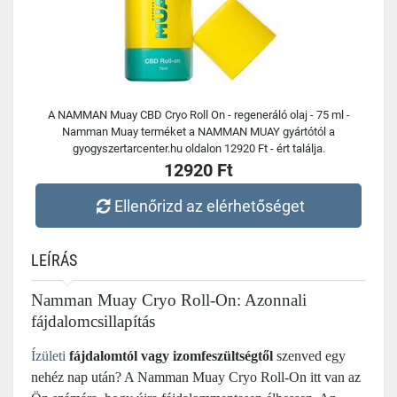
A NAMMAN Muay CBD Cryo Roll On - regeneráló olaj - 75 ml -
Namman Muay terméket a NAMMAN MUAY gyártótól a
gyogyszertarcenter.hu oldalon 12920 Ft - ért találja.
12920 Ft
Ellenőrizd az elérhetőséget
LEÍRÁS
Namman Muay Cryo Roll-On: Azonnali
fájdalomcsillapítás
Ízületi
fájdalomtól vagy izomfeszültségtől
szenved egy
nehéz nap után? A Namman Muay Cryo Roll-On itt van az