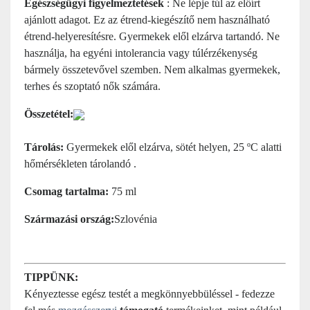
Egészségügyi figyelmeztetések
: Ne lépje túl az előírt
ajánlott adagot. Ez az étrend-kiegészítő nem használható
étrend-helyeresítésre. Gyermekek elől elzárva tartandó. Ne
használja, ha egyéni intolerancia vagy túlérzékenység
bármely összetevővel szemben. Nem alkalmas gyermekek,
terhes és szoptató nők számára.
Összetétel:
Tárolás:
Gyermekek elől elzárva, sötét helyen, 25 ºC alatti
hőmérsékleten tárolandó .
Csomag tartalma:
75 ml
Származási ország:
Szlovénia
TIPPÜNK:
Kényeztesse egész testét a megkönnyebbüléssel - fedezze