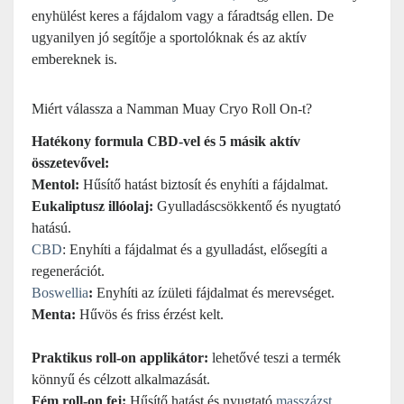
enyhülést keres a fájdalom vagy a fáradtság ellen. De
ugyanilyen jó segítője a sportolóknak és az aktív
embereknek is.
Miért válassza a Namman Muay Cryo Roll On-t?
Hatékony formula CBD-vel és 5 másik aktív
összetevővel:
Mentol:
Hűsítő hatást biztosít és enyhíti a fájdalmat.
Eukaliptusz illóolaj:
Gyulladáscsökkentő és nyugtató
hatású.
CBD
: Enyhíti a fájdalmat és a gyulladást, elősegíti a
regenerációt.
Boswellia
:
Enyhíti az ízületi fájdalmat és merevséget.
Menta:
Hűvös és friss érzést kelt.
Praktikus roll-on applikátor:
lehetővé teszi a termék
könnyű és célzott alkalmazását.
Fém roll-on fej:
Hűsítő hatást és nyugtató
masszázst