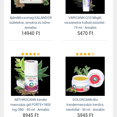
Ajándékcsomag KALANDOR
VARICANN Q10 lábgél,
ízületekre, izmokra és bőrre -
visszerekre kolloid ezüsttel -
Annabis
75 ml - Annabis
14940 Ft
5470 Ft
ARTHROCANN kender
DOLORCANN Bio
masszázs gél FORTE+1800
kendermasszázs kenőcs
mg CBD - 90 ml - Annabis
mentollal - 50 ml - Annabis
8945 Ft
5945 Ft