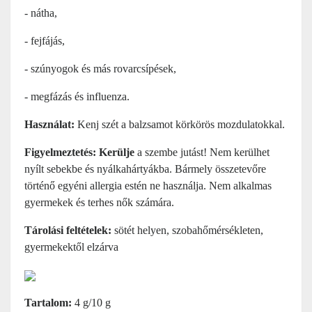
- nátha,
- fejfájás,
- szúnyogok és más rovarcsípések,
- megfázás és influenza.
Használat:
Kenj szét a balzsamot körkörös mozdulatokkal.
Figyelmeztetés: Kerülje
a szembe jutást! Nem kerülhet
nyílt sebekbe és nyálkahártyákba. Bármely összetevőre
történő egyéni allergia estén ne használja. Nem alkalmas
gyermekek és terhes nők számára.
Tárolási feltételek:
sötét helyen, szobahőmérsékleten,
gyermekektől elzárva
Tartalom:
4 g/10 g