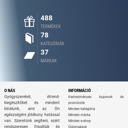
488
TERMÉKEK
78
KATEGÓRIÁK
37
MÁRKÁK
O NÁS
INFORMÁCIÓ
Gyógyszereket, étrend-
Kedvezményes kuponok és
kiegészítőket és mindent
promóciók
kínálunk, ami az Ön
Minden kategória
egészségére jótékony hatással
Minden márka
van. Szeretünk segíteni, ezért
Minden e-shop
rendszeresen frissítjük és
Újdonságok