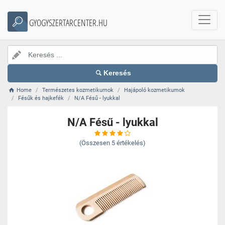
GYOGYSZERTARCENTER.HU
Keresés
Home
Természetes kozmetikumok
Hajápoló kozmetikumok
Fésűk és hajkefék
N/A Fésű - lyukkal
N/A Fésű - lyukkal
(Összesen
5
értékelés)