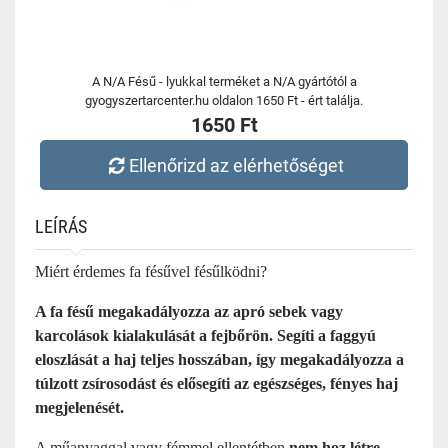
A N/A Fésű - lyukkal terméket a N/A gyártótól a
gyogyszertarcenter.hu oldalon 1650 Ft - ért találja.
1650 Ft
Ellenőrizd az elérhetőséget
LEÍRÁS
Miért érdemes fa fésűvel fésűlködni?
A fa fésű megakadályozza az apró sebek vagy
karcolások kialakulását a fejbőrön. Segíti a faggyú
eloszlását a haj teljes hosszában, így megakadályozza a
túlzott zsírosodást és elősegíti az egészséges, fényes haj
megjelenését.
A műanyaggal vagy fémmel ellentétben
nem hoz létre