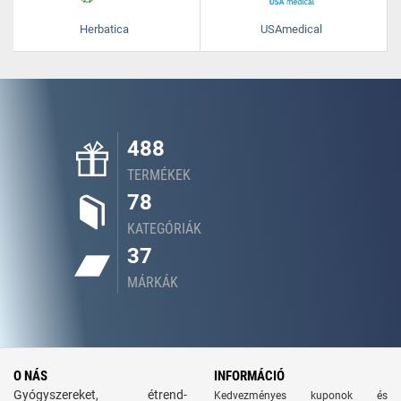
Herbatica
USAmedical
488
TERMÉKEK
78
KATEGÓRIÁK
37
MÁRKÁK
O NÁS
INFORMÁCIÓ
Gyógyszereket, étrend-
Kedvezményes kuponok és