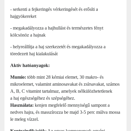
- serkenti a fejkeringés vérkeringését és erősíti a
hajgyökereket
- megakadályozza a hajhullást és természetes fényt
kölcsönöz a hajnak
- helyreállítja a haj szerkezetét és megakadályozza a
töredezett haj kialakulását
Aktív hatóanyagok:
Mumio:
több mint 28 kémiai elemet, 30 makro- és
mikroelemet, valamint aminosavakat és zsírsavakat, számos
A, B, C vitamint tartalmaz, amelyek nélkülözhetetlenek
a haj egészségéhez és szépségéhez.
Használata:
kenjen megfelelő mennyiségű sampont a
nedves hajra, és masszírozza be majd 3-5 perc múlva mossa
le meleg vízzel.
Kontraindikációk
: Az egyes komponensek egyéni