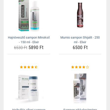
Hajnövesztő sampon Minoksil
Mumio sampon Shijalit - 250
- 150 ml - Elixir
ml - Elixir
5890 Ft
6500 Ft
6530 Ft
Hajhullás elleni sampon
Sampon pikkelysömörre