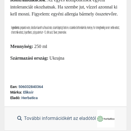
intoleranciát okozhatnak. Ha szembe jut, vízzel azonnal ki
kell mosni. Figyelem: egyéni allergia bármely összetevőre.
Mennyiség:
250 ml
Származási ország:
Ukrajna
Ean:
506032840364
Márka:
Eliksír
Eladó:
Herbatica
További információkért az eladótól