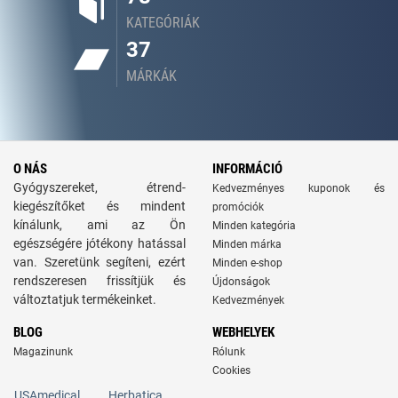
KATEGÓRIÁK
37
MÁRKÁK
O NÁS
INFORMÁCIÓ
Gyógyszereket, étrend-
Kedvezményes kuponok és
kiegészítőket és mindent
promóciók
kínálunk, ami az Ön
Minden kategória
egészségére jótékony hatással
Minden márka
van. Szeretünk segíteni, ezért
Minden e-shop
rendszeresen frissítjük és
Újdonságok
változtatjuk termékeinket.
Kedvezmények
BLOG
WEBHELYEK
Magazinunk
Rólunk
Cookies
USAmedical
Herbatica