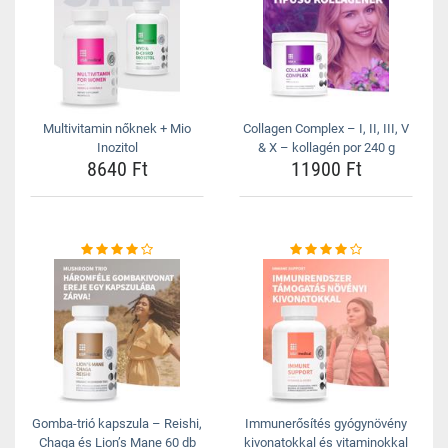
Multivitamin nőknek + Mio
Collagen Complex – I, II, III, V
Inozitol
& X – kollagén por 240 g
8640 Ft
11900 Ft
Gomba-trió kapszula – Reishi,
Immunerősítés gyógynövény
Chaga és Lion’s Mane 60 db
kivonatokkal és vitaminokkal