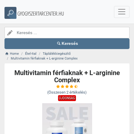
GYOGYSZERTARCENTER.HU
Keresés
Home
Étel-Ital
Táplálékkiegészítő
Multivitamin férfiaknak + L-arginine Complex
Multivitamin férfiaknak + L-arginine
Complex
(Összesen
2
értékelés)
ÚJDONSÁG