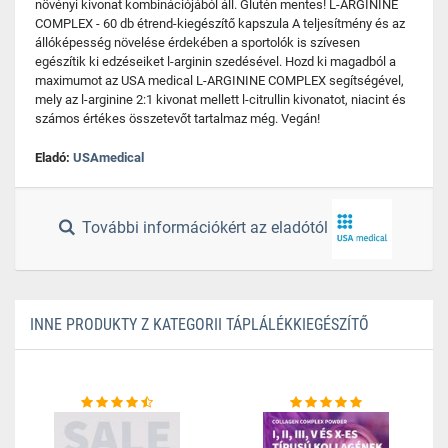
növényi kivonat kombinációjából áll. Glutén mentes! L-ARGININE
COMPLEX - 60 db étrend-kiegészítő kapszula A teljesítmény és az
állóképesség növelése érdekében a sportolók is szívesen
egészítik ki edzéseiket l-arginin szedésével. Hozd ki magadból a
maximumot az USA medical L-ARGININE COMPLEX segítségével,
mely az l-arginine 2:1 kivonat mellett l-citrullin kivonatot, niacint és
számos értékes összetevőt tartalmaz még. Vegán!
Eladó:
USAmedical
További információkért az eladótól
INNE PRODUKTY Z KATEGORII TÁPLÁLÉKKIEGÉSZÍTŐ