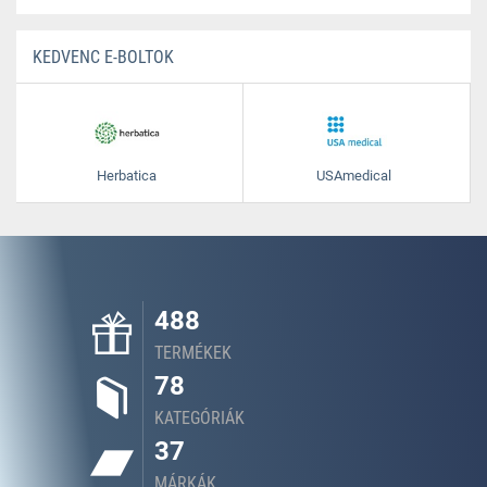
KEDVENC E-BOLTOK
Herbatica
USAmedical
488
TERMÉKEK
78
KATEGÓRIÁK
37
MÁRKÁK