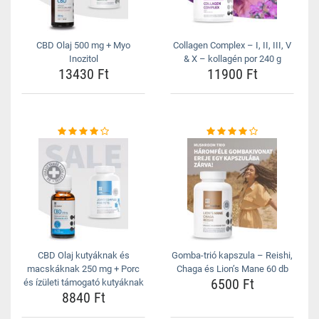
CBD Olaj 500 mg + Myo
Collagen Complex – I, II, III, V
Inozitol
& X – kollagén por 240 g
13430 Ft
11900 Ft
CBD Olaj kutyáknak és
Gomba-trió kapszula – Reishi,
macskáknak 250 mg + Porc
Chaga és Lion’s Mane 60 db
6500 Ft
és ízületi támogató kutyáknak
8840 Ft