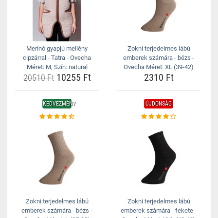
Merinó gyapjú mellény
Zokni terjedelmes lábú
cipzárral - Tatra - Ovecha
emberek számára - bézs -
Méret: M, Szín: natural
Ovecha Méret: XL (39-42)
10255 Ft
2310 Ft
20510 Ft
KEDVEZMÉNY
ÚJDONSÁG
Zokni terjedelmes lábú
Zokni terjedelmes lábú
emberek számára - bézs -
emberek számára - fekete -