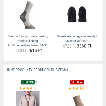
Ovecha Gyapjú zokni - merinó,
Fekete merinó gyapjú kesztyű
rendkívül hideg
- Ovecha veľkosti: L
3360 Ft
körülményekhez Méret: 31-32
6720 Ft
2615 Ft
5230 Ft
INNE PRODUKTY PRODUCENTA OVECHA
KEDVEZMÉNY
ÚJDONSÁG