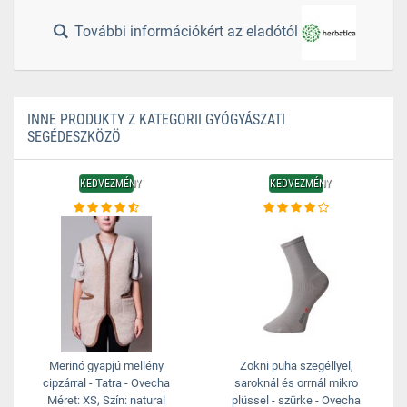
További információkért az eladótól
INNE PRODUKTY Z KATEGORII GYÓGYÁSZATI
SEGÉDESZKÖZÖ
KEDVEZMÉNY
KEDVEZMÉNY
Merinó gyapjú mellény
Zokni puha szegéllyel,
cipzárral - Tatra - Ovecha
saroknál és orrnál mikro
Méret: XS, Szín: natural
plüssel - szürke - Ovecha