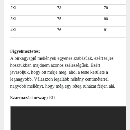
2XL
73
78
3XL
75
80
4XL
76
81
Figyelmeztetés:
A birkagyapjú mellények egyenes szabásúak, ezért teljes
hosszukban majdnem azonos szélességűek. Ezért
javasoljuk, hogy ott mérje meg, ahol a teste kerülete a
legnagyobb. Válasszon legalább néhány centiméterrel
nagyobb mellényt, hogy még egy réteg ruházat férjen alá.
Származási ország:
EU