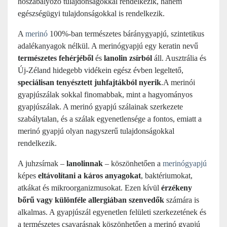
hőszabályozó tulajdonságokkal rendelkezik, hanem
egészségügyi tulajdonságokkal is rendelkezik.
A
merinó
100%-ban természetes báránygyapjú, szintetikus
adalékanyagok nélkül. A merinógyapjú egy keratin nevű
természetes fehérjéből
és
lanolin zsírból
áll. Ausztrália és
Új-Zéland hidegebb vidékein egész évben legeltető,
speciálisan tenyésztett juhfajtákból nyerik
.A merinói
gyapjúszálak sokkal finomabbak, mint a hagyományos
gyapjúszálak. A merinó gyapjú szálainak szerkezete
szabálytalan, és a szálak egyenetlensége a fontos, emiatt a
merinó gyapjú olyan nagyszerű tulajdonságokkal
rendelkezik.
A juhzsírnak –
lanolinnak
– köszönhetően a
merinógyapjú
képes
eltávolítani a káros anyagokat
, baktériumokat,
atkákat és mikroorganizmusokat. Ezen kívül
érzékeny
bőrű vagy különféle allergiában szenvedők
számára is
alkalmas. A gyapjúszál egyenetlen felületi szerkezetének és
a természetes csavarásnak köszönhetően a merinó gyapjú