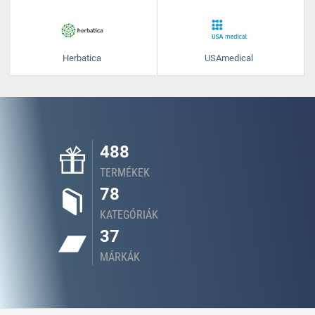
Herbatica
USAmedical
488
TERMÉKEK
78
KATEGÓRIÁK
37
MÁRKÁK