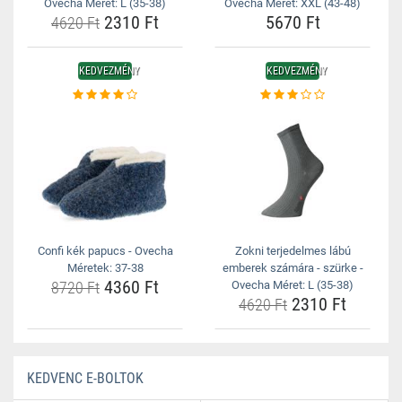
Ovecha Méret: L (35-38)
Ovecha Méret: XXL (43-48)
2310 Ft
5670 Ft
4620 Ft
KEDVEZMÉNY
KEDVEZMÉNY
Confi kék papucs - Ovecha
Zokni terjedelmes lábú
Méretek: 37-38
emberek számára - szürke -
4360 Ft
8720 Ft
Ovecha Méret: L (35-38)
2310 Ft
4620 Ft
KEDVENC E-BOLTOK