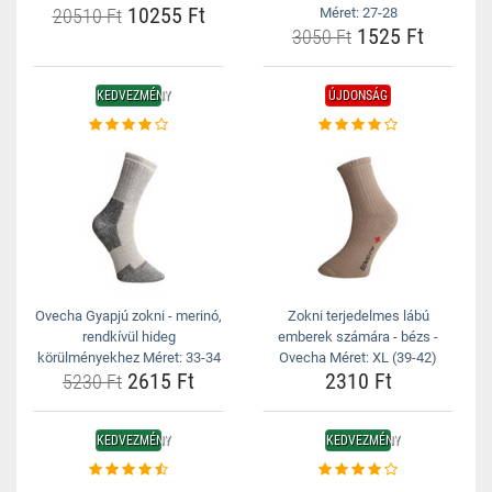
10255 Ft
20510 Ft
Méret: 27-28
1525 Ft
3050 Ft
KEDVEZMÉNY
ÚJDONSÁG
Ovecha Gyapjú zokni - merinó,
Zokni terjedelmes lábú
rendkívül hideg
emberek számára - bézs -
körülményekhez Méret: 33-34
Ovecha Méret: XL (39-42)
2615 Ft
2310 Ft
5230 Ft
KEDVEZMÉNY
KEDVEZMÉNY