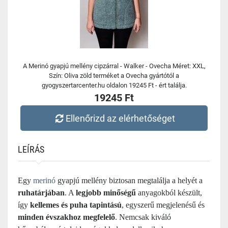
A Merinó gyapjú mellény cipzárral - Walker - Ovecha Méret: XXL,
Szín: Oliva zöld terméket a Ovecha gyártótól a
gyogyszertarcenter.hu oldalon 19245 Ft - ért találja.
19245 Ft
Ellenőrizd az elérhetőséget
LEÍRÁS
Egy
merinó
gyapjú mellény biztosan megtalálja a helyét a
ruhatárjában
. A
legjobb minőségű
anyagokból készült,
így
kellemes és puha tapintású
, egyszerű megjelenésű és
minden évszakhoz megfelelő
. Nemcsak kiváló