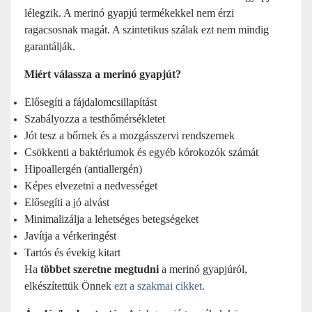
lélegzik. A merinó gyapjú termékekkel nem érzi
ragacsosnak magát. A szintetikus szálak ezt nem mindig
garantálják.
Miért válassza a merinó gyapjút?
Elősegíti a fájdalomcsillapítást
Szabályozza a testhőmérsékletet
Jót tesz a bőrnek és a mozgásszervi rendszernek
Csökkenti a baktériumok és egyéb kórokozók számát
Hipoallergén (antiallergén)
Képes elvezetni a nedvességet
Elősegíti a jó alvást
Minimalizálja a lehetséges betegségeket
Javítja a vérkeringést
Tartós és évekig kitart
Ha
többet szeretne megtudni
a merinó gyapjúról,
elkészítettük Önnek
ezt a szakmai cikket.