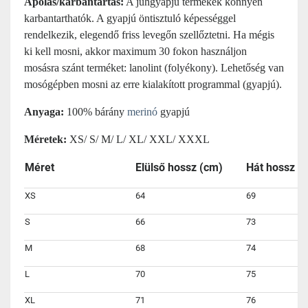
Ápolás/karbantartás:
A juhgyapjú termékek könnyen
karbantarthatók. A gyapjú öntisztuló képességgel
rendelkezik, elegendő friss levegőn szellőztetni. Ha mégis
ki kell mosni, akkor maximum 30 fokon használjon
mosásra szánt terméket: lanolint (folyékony). Lehetőség van
mosógépben mosni az erre kialakított programmal (gyapjú).
Anyaga:
100% bárány
merinó
gyapjú
Méretek:
XS/ S/ M/ L/ XL/ XXL/ XXXL
Méret
Elülső hossz (cm)
Hát hossz (
XS
64
69
S
66
73
M
68
74
L
70
75
XL
71
76