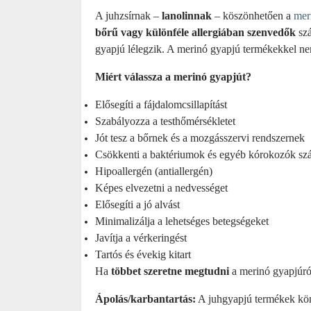
A juhzsírnak –
lanolinnak
– köszönhetően a
mer
bőrű vagy különféle allergiában szenvedők
szá
gyapjú lélegzik. A merinó gyapjú termékekkel nem
Miért válassza a merinó gyapjút?
Elősegíti a fájdalomcsillapítást
Szabályozza a testhőmérsékletet
Jót tesz a bőrnek és a mozgásszervi rendszernek
Csökkenti a baktériumok és egyéb kórokozók sz
Hipoallergén (antiallergén)
Képes elvezetni a nedvességet
Elősegíti a jó alvást
Minimalizálja a lehetséges betegségeket
Javítja a vérkeringést
Tartós és évekig kitart
Ha
többet szeretne megtudni
a merinó gyapjúró
Ápolás/karbantartás:
A juhgyapjú termékek könn