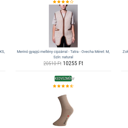
 XS,
Merinó gyapjú mellény cipzárral - Tatra - Ovecha Méret: M,
Zok
Szín: natural
10255 Ft
20510 Ft
KEDVEZMÉNY