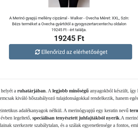
A Merinó gyapjú mellény cipzárral - Walker - Ovecha Méret: XXL, Szín:
Bézs terméket a Ovecha gyártótól a gyogyszertarcenter.hu oldalon
19245 Ft - ért találja.
19245 Ft
Ellenőrizd az elérhetőséget
 helyét a
ruhatárjában
. A
legjobb minőségű
anyagokból készült, így
emcsak kiváló hőszabályozó tulajdonságokkal rendelkezik, hanem egész
intetikus adalékanyagok nélkül. A merinógyapjú egy keratin nevű
ter
 évben legeltető,
speciálisan tenyésztett juhfajtákból nyerik
.A merinó
inak szerkezete szabálytalan, és a szálak egyenetlensége a fontos, em