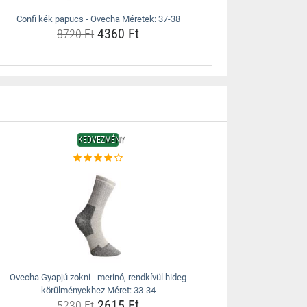
Confi kék papucs - Ovecha Méretek: 37-38
4360 Ft
8720 Ft
KEDVEZMÉNY
Ovecha Gyapjú zokni - merinó, rendkívül hideg
körülményekhez Méret: 33-34
2615 Ft
5230 Ft