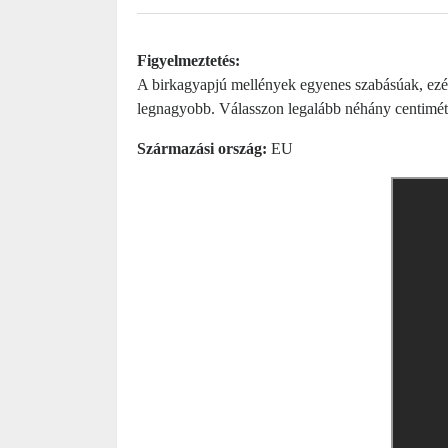
Figyelmeztetés:
A birkagyapjú mellények egyenes szabásúak, ezért
legnagyobb. Válasszon legalább néhány centiméte
Származási ország:
EU