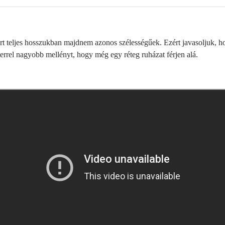
 teljes hosszukban majdnem azonos szélességűek. Ezért javasoljuk, hog
rrel nagyobb mellényt, hogy még egy réteg ruházat férjen alá.