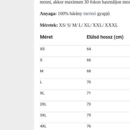
mosni, akkor maximum 30 fokon használjon mosásr
Anyaga:
100% bárány
merinó
gyapjú
Méretek:
XS/ S/ M/ L/ XL/ XXL/ XXXL
Méret
Elülső hossz (cm)
XS
64
S
66
M
68
L
70
XL
71
2XL
73
3XL
75
4XL
76