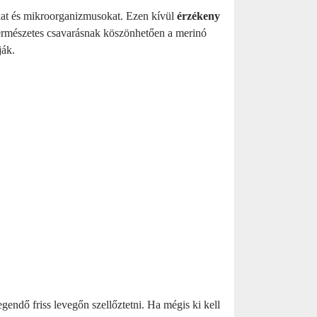
kat és mikroorganizmusokat. Ezen kívül
érzékeny
 természetes csavarásnak köszönhetően a merinó
ják.
endő friss levegőn szellőztetni. Ha mégis ki kell