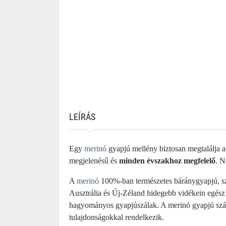
LEÍRÁS
Egy
merinó
gyapjú mellény biztosan megtalálja a
megjelenésű és
minden évszakhoz megfelelő
. N
A
merinó
100%-ban természetes báránygyapjú, sz
Ausztrália és Új-Zéland hidegebb vidékein egész
hagyományos gyapjúszálak. A merinó gyapjú szála
tulajdonságokkal rendelkezik.