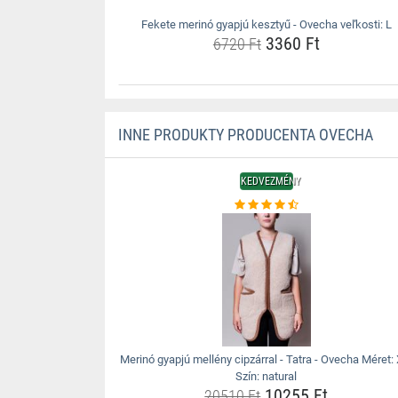
Fekete merinó gyapjú kesztyű - Ovecha veľkosti: L
3360 Ft
6720 Ft
INNE PRODUKTY PRODUCENTA OVECHA
KEDVEZMÉNY
Merinó gyapjú mellény cipzárral - Tatra - Ovecha Méret:
Szín: natural
10255 Ft
20510 Ft