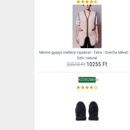
Merinó gyapjú mellény cipzárral - Tatra - Ovecha Méret:
Szín: natural
10255 Ft
20510 Ft
KEDVEZMÉNY