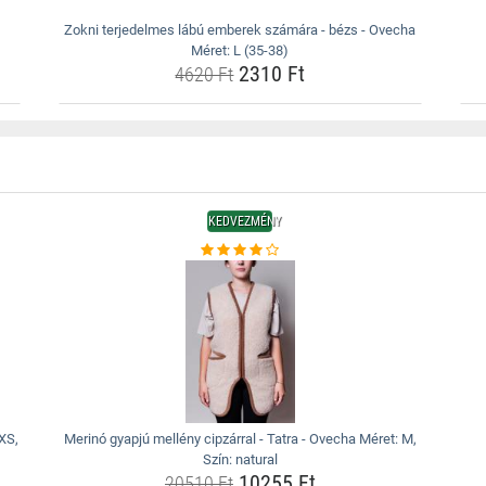
Zokni terjedelmes lábú emberek számára - bézs - Ovecha
Méret: L (35-38)
2310 Ft
4620 Ft
KEDVEZMÉNY
 XS,
Merinó gyapjú mellény cipzárral - Tatra - Ovecha Méret: M,
Szín: natural
10255 Ft
20510 Ft