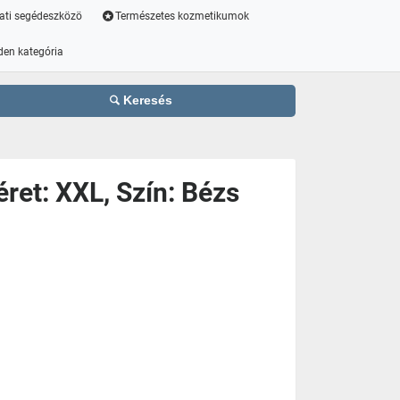
ati segédeszközö
Természetes kozmetikumok
den kategória
Keresés
ret: XXL, Szín: Bézs