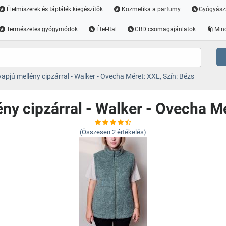
Élelmiszerek és táplálék kiegészítők
Kozmetika a parfumy
Gyógyász
Természetes gyógymódok
Étel-Ital
CBD csomagajánlatok
Min
apjú mellény cipzárral - Walker - Ovecha Méret: XXL, Szín: Bézs
ny cipzárral - Walker - Ovecha Mé
(Összesen
2
értékelés)