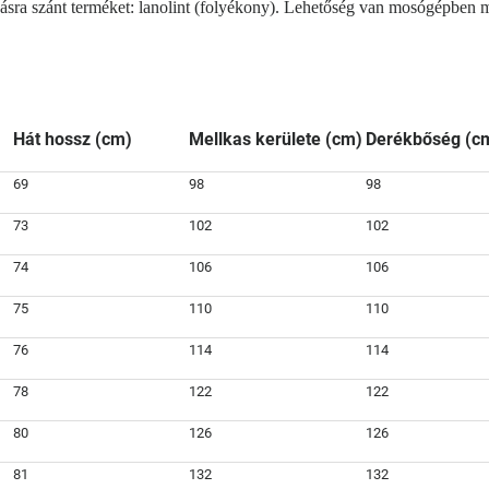
a szánt terméket: lanolint (folyékony). Lehetőség van mosógépben mos
Hát hossz (cm)
Mellkas kerülete (cm)
Derékbőség (c
69
98
98
73
102
102
74
106
106
75
110
110
76
114
114
78
122
122
80
126
126
81
132
132