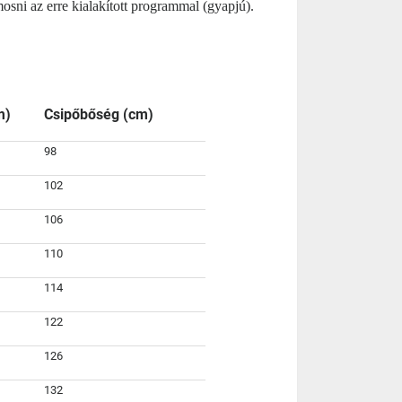
ni az erre kialakított programmal (gyapjú).
m)
Csipőbőség (cm)
98
102
106
110
114
122
126
132