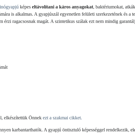
inógyapjú
képes
eltávolítani a káros anyagokat
, baktériumokat, atká
mára is alkalmas. A gyapjúszál egyenetlen felületi szerkezetének és a
 érzi ragacsosnak magát. A szintetikus szálak ezt nem mindig garantál
ámát
l, elkészítettük Önnek
ezt a szakmai cikket.
yen karbantarthatók. A gyapjú öntisztuló képességgel rendelkezik, eleg