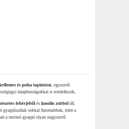
kellemes és puha tapintású
, egyszerű
ségügyi tulajdonságokkal is rendelkezik.
mészetes fehérjéből
és
lanolin zsírból
áll.
i gyapjúszálak sokkal finomabbak, mint a
iatt a merinó gyapjú olyan nagyszerű