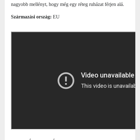
nagyobb mellényt, hogy még egy réteg ruházat férjen alá.
Származási ország:
EU