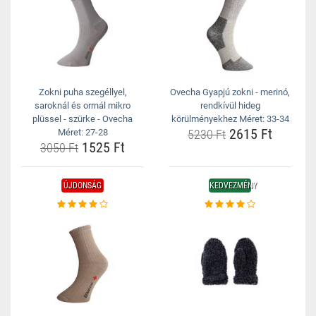
Zokni puha szegéllyel,
Ovecha Gyapjú zokni - merinó,
saroknál és orrnál mikro
rendkívül hideg
plüssel - szürke - Ovecha
körülményekhez Méret: 33-34
2615 Ft
Méret: 27-28
5230 Ft
1525 Ft
3050 Ft
ÚJDONSÁG
KEDVEZMÉNY