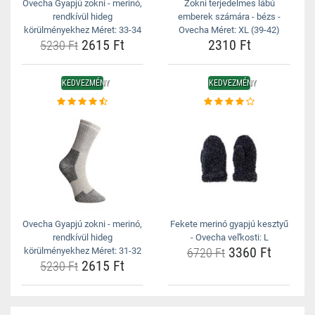
Ovecha Gyapjú zokni - merinó,
Zokni terjedelmes lábú
rendkívül hideg
emberek számára - bézs -
körülményekhez Méret: 33-34
Ovecha Méret: XL (39-42)
2615 Ft
2310 Ft
5230 Ft
KEDVEZMÉNY
KEDVEZMÉNY
Ovecha Gyapjú zokni - merinó,
Fekete merinó gyapjú kesztyű
rendkívül hideg
- Ovecha veľkosti: L
3360 Ft
körülményekhez Méret: 31-32
6720 Ft
2615 Ft
5230 Ft