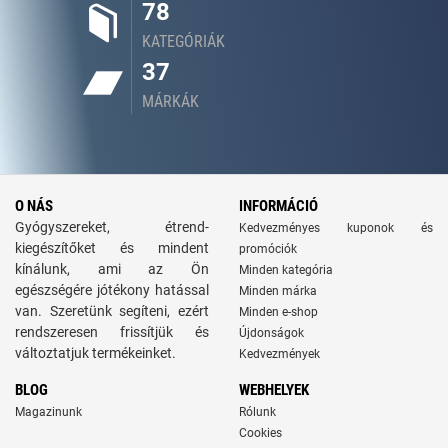
78
KATEGÓRIÁK
37
MÁRKÁK
O NÁS
INFORMÁCIÓ
Gyógyszereket, étrend-
Kedvezményes kuponok és
kiegészítőket és mindent
promóciók
kínálunk, ami az Ön
Minden kategória
egészségére jótékony hatással
Minden márka
van. Szeretünk segíteni, ezért
Minden e-shop
rendszeresen frissítjük és
Újdonságok
változtatjuk termékeinket.
Kedvezmények
BLOG
WEBHELYEK
Magazinunk
Rólunk
Cookies