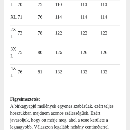
L
70
75
110
110
110
XL
71
76
114
114
114
2X
73
78
122
122
122
L
3X
75
80
126
126
126
L
4X
76
81
132
132
132
L
Figyelmeztetés:
A birkagyapjú mellények egyenes szabásúak, ezért teljes
hosszukban majdnem azonos szélességűek. Ezért
javasoljuk, hogy ott mérje meg, ahol a teste kerülete a
legnagyobb. Válasszon legalább néhány centiméterrel