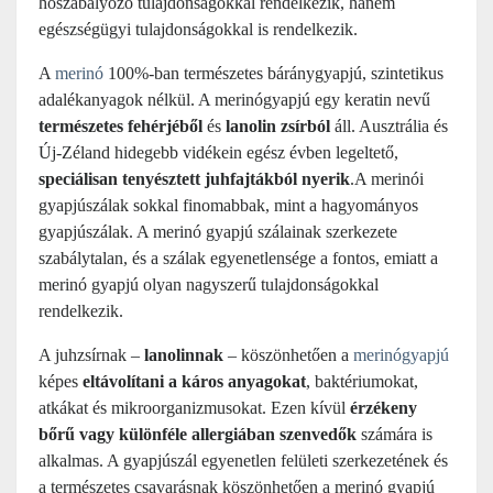
hőszabályozó tulajdonságokkal rendelkezik, hanem
egészségügyi tulajdonságokkal is rendelkezik.
A
merinó
100%-ban természetes báránygyapjú, szintetikus
adalékanyagok nélkül. A merinógyapjú egy keratin nevű
természetes fehérjéből
és
lanolin zsírból
áll. Ausztrália és
Új-Zéland hidegebb vidékein egész évben legeltető,
speciálisan tenyésztett juhfajtákból nyerik
.A merinói
gyapjúszálak sokkal finomabbak, mint a hagyományos
gyapjúszálak. A merinó gyapjú szálainak szerkezete
szabálytalan, és a szálak egyenetlensége a fontos, emiatt a
merinó gyapjú olyan nagyszerű tulajdonságokkal
rendelkezik.
A juhzsírnak –
lanolinnak
– köszönhetően a
merinógyapjú
képes
eltávolítani a káros anyagokat
, baktériumokat,
atkákat és mikroorganizmusokat. Ezen kívül
érzékeny
bőrű vagy különféle allergiában szenvedők
számára is
alkalmas. A gyapjúszál egyenetlen felületi szerkezetének és
a természetes csavarásnak köszönhetően a merinó gyapjú