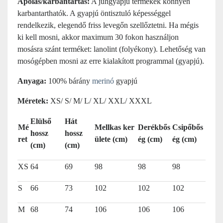
Ápolás/karbantartás:
A juhgyapjú termékek könnyen
karbantarthatók. A gyapjú öntisztuló képességgel
rendelkezik, elegendő friss levegőn szellőztetni. Ha mégis
ki kell mosni, akkor maximum 30 fokon használjon
mosásra szánt terméket: lanolint (folyékony). Lehetőség van
mosógépben mosni az erre kialakított programmal (gyapjú).
Anyaga:
100% bárány
merinó
gyapjú
Méretek:
XS/ S/ M/ L/ XL/ XXL/ XXXL
Elülső
Hát
Mé
Mellkas ker
Derékbős
Csipőbős
hossz
hossz
ret
ülete (cm)
ég (cm)
ég (cm)
(cm)
(cm)
XS
64
69
98
98
98
S
66
73
102
102
102
M
68
74
106
106
106