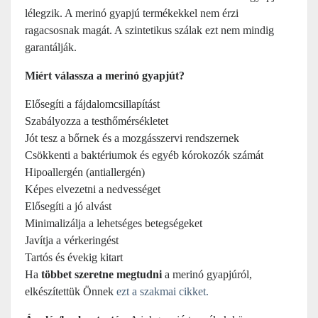
lélegzik. A merinó gyapjú termékekkel nem érzi
ragacsosnak magát. A szintetikus szálak ezt nem mindig
garantálják.
Miért válassza a merinó gyapjút?
Elősegíti a fájdalomcsillapítást
Szabályozza a testhőmérsékletet
Jót tesz a bőrnek és a mozgásszervi rendszernek
Csökkenti a baktériumok és egyéb kórokozók számát
Hipoallergén (antiallergén)
Képes elvezetni a nedvességet
Elősegíti a jó alvást
Minimalizálja a lehetséges betegségeket
Javítja a vérkeringést
Tartós és évekig kitart
Ha
többet szeretne megtudni
a merinó gyapjúról,
elkészítettük Önnek
ezt a szakmai cikket.