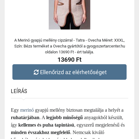
A Merinó gyapjú mellény cipzárral - Tatra - Ovecha Méret: XXXL,
Szín: Bézs terméket a Ovecha gyártótól a gyogyszertarcenter.hu
oldalon 13690 Ft - ért találja.
13690 Ft
Ellenőrizd az elérhetőséget
LEÍRÁS
Egy
merinó
gyapjú mellény biztosan megtalálja a helyét a
ruhatárjában
. A
legjobb minőségű
anyagokból készült,
így
kellemes és puha tapintású
, egyszerű megjelenésű és
minden évszakhoz megfelelő
. Nemcsak kiváló