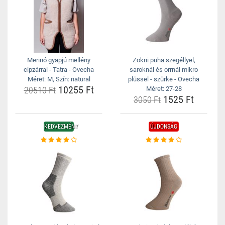
Merinó gyapjú mellény
Zokni puha szegéllyel,
cipzárral - Tatra - Ovecha
saroknál és orrnál mikro
Méret: M, Szín: natural
plüssel - szürke - Ovecha
10255 Ft
20510 Ft
Méret: 27-28
1525 Ft
3050 Ft
KEDVEZMÉNY
ÚJDONSÁG