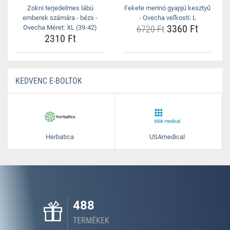
Zokni terjedelmes lábú
Fekete merinó gyapjú kesztyű
emberek számára - bézs -
- Ovecha veľkosti: L
3360 Ft
Ovecha Méret: XL (39-42)
6720 Ft
2310 Ft
KEDVENC E-BOLTOK
Herbatica
USAmedical
488
TERMÉKEK