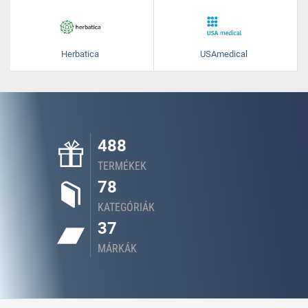
Herbatica
USAmedical
488
TERMÉKEK
78
KATEGÓRIÁK
37
MÁRKÁK