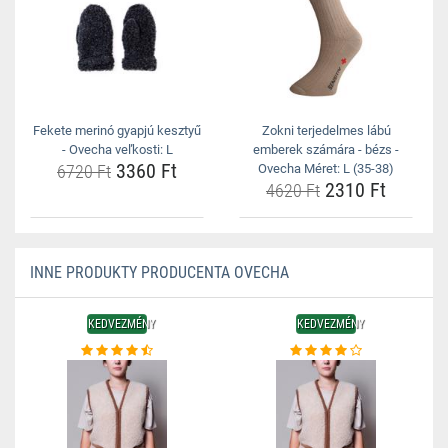
Fekete merinó gyapjú kesztyű
Zokni terjedelmes lábú
- Ovecha veľkosti: L
emberek számára - bézs -
3360 Ft
6720 Ft
Ovecha Méret: L (35-38)
2310 Ft
4620 Ft
INNE PRODUKTY PRODUCENTA OVECHA
KEDVEZMÉNY
KEDVEZMÉNY