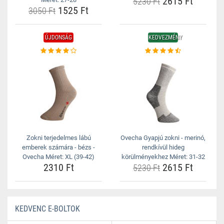
2615 Ft
5230 Ft
1525 Ft
3050 Ft
ÚJDONSÁG
KEDVEZMÉNY
Zokni terjedelmes lábú
Ovecha Gyapjú zokni - merinó,
emberek számára - bézs -
rendkívül hideg
Ovecha Méret: XL (39-42)
körülményekhez Méret: 31-32
2310 Ft
2615 Ft
5230 Ft
KEDVENC E-BOLTOK