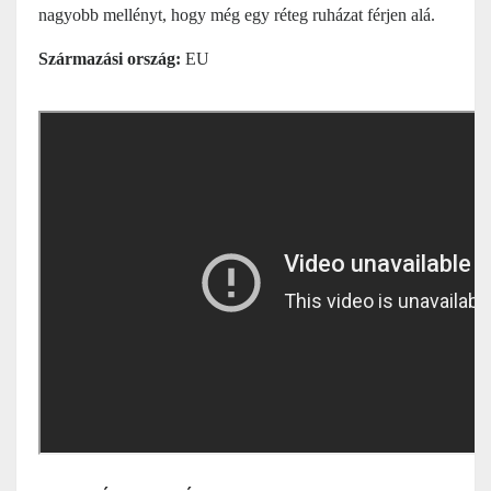
nagyobb mellényt, hogy még egy réteg ruházat férjen alá.
Származási ország:
EU