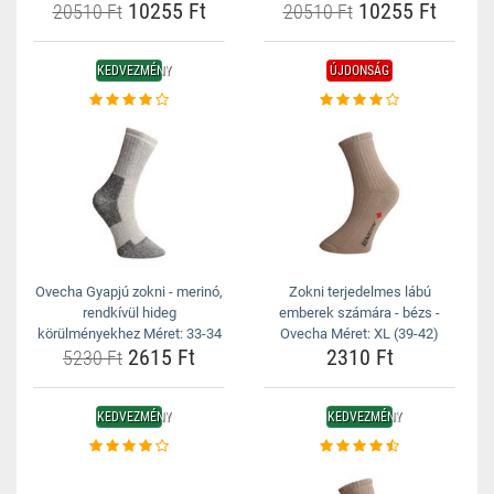
10255 Ft
10255 Ft
20510 Ft
20510 Ft
KEDVEZMÉNY
ÚJDONSÁG
Ovecha Gyapjú zokni - merinó,
Zokni terjedelmes lábú
rendkívül hideg
emberek számára - bézs -
körülményekhez Méret: 33-34
Ovecha Méret: XL (39-42)
2615 Ft
2310 Ft
5230 Ft
KEDVEZMÉNY
KEDVEZMÉNY