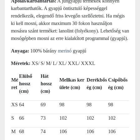
Ápolás/karbantartás:
A juhgyapjú termékek könnyen
karbantarthatók. A gyapjú öntisztuló képességgel
rendelkezik, elegendő friss levegőn szellőztetni. Ha mégis
ki kell mosni, akkor maximum 30 fokon használjon
mosásra szánt terméket: lanolint (folyékony). Lehetőség van
mosógépben mosni az erre kialakított programmal (gyapjú).
Anyaga:
100% bárány
merinó
gyapjú
Méretek:
XS/ S/ M/ L/ XL/ XXL/ XXXL
Elülső
Hát
Mé
Mellkas ker
Derékbős
Csipőbős
hossz
hossz
ret
ülete (cm)
ég (cm)
ég (cm)
(cm)
(cm)
XS
64
69
98
98
98
S
66
73
102
102
102
M
68
74
106
106
106