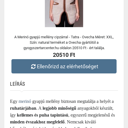
A Merinó gyapjú mellény cipzárral - Tatra - Ovecha Méret: XXL,
Szín: natural terméket a Ovecha gyártótól a
gyogyszertarcenter.hu oldalon 20510 Ft - ért találja.
20510 Ft
Ellenőrizd az elérhetőséget
LEÍRÁS
Egy
merinó
gyapjú mellény biztosan megtalálja a helyét a
ruhatárjában
. A
legjobb minőségű
anyagokból készült,
így
kellemes és puha tapintású
, egyszerű megjelenésű és
minden évszakhoz megfelelő
. Nemcsak kiváló