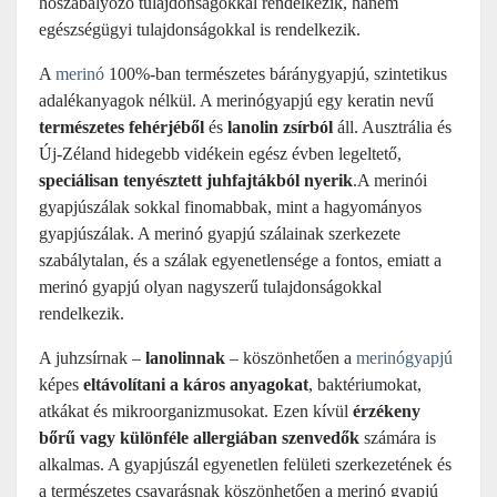
hőszabályozó tulajdonságokkal rendelkezik, hanem
egészségügyi tulajdonságokkal is rendelkezik.
A
merinó
100%-ban természetes báránygyapjú, szintetikus
adalékanyagok nélkül. A merinógyapjú egy keratin nevű
természetes fehérjéből
és
lanolin zsírból
áll. Ausztrália és
Új-Zéland hidegebb vidékein egész évben legeltető,
speciálisan tenyésztett juhfajtákból nyerik
.A merinói
gyapjúszálak sokkal finomabbak, mint a hagyományos
gyapjúszálak. A merinó gyapjú szálainak szerkezete
szabálytalan, és a szálak egyenetlensége a fontos, emiatt a
merinó gyapjú olyan nagyszerű tulajdonságokkal
rendelkezik.
A juhzsírnak –
lanolinnak
– köszönhetően a
merinógyapjú
képes
eltávolítani a káros anyagokat
, baktériumokat,
atkákat és mikroorganizmusokat. Ezen kívül
érzékeny
bőrű vagy különféle allergiában szenvedők
számára is
alkalmas. A gyapjúszál egyenetlen felületi szerkezetének és
a természetes csavarásnak köszönhetően a merinó gyapjú