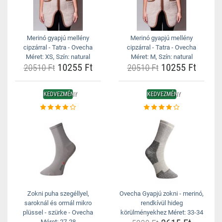
Merinó gyapjú mellény
Merinó gyapjú mellény
cipzárral - Tatra - Ovecha
cipzárral - Tatra - Ovecha
Méret: XS, Szín: natural
Méret: M, Szín: natural
10255 Ft
10255 Ft
20510 Ft
20510 Ft
KEDVEZMÉNY
KEDVEZMÉNY
Zokni puha szegéllyel,
Ovecha Gyapjú zokni - merinó,
saroknál és orrnál mikro
rendkívül hideg
plüssel - szürke - Ovecha
körülményekhez Méret: 33-34
Méret: 27-28