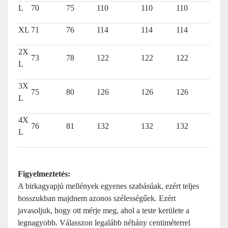
L
70
75
110
110
110
XL
71
76
114
114
114
2X
73
78
122
122
122
L
3X
75
80
126
126
126
L
4X
76
81
132
132
132
L
Figyelmeztetés:
A birkagyapjú mellények egyenes szabásúak, ezért teljes
hosszukban majdnem azonos szélességűek. Ezért
javasoljuk, hogy ott mérje meg, ahol a teste kerülete a
legnagyobb. Válasszon legalább néhány centiméterrel