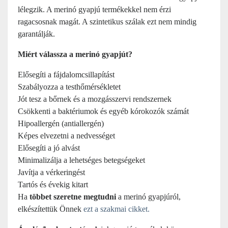
lélegzik. A merinó gyapjú termékekkel nem érzi
ragacsosnak magát. A szintetikus szálak ezt nem mindig
garantálják.
Miért válassza a merinó gyapjút?
Elősegíti a fájdalomcsillapítást
Szabályozza a testhőmérsékletet
Jót tesz a bőrnek és a mozgásszervi rendszernek
Csökkenti a baktériumok és egyéb kórokozók számát
Hipoallergén (antiallergén)
Képes elvezetni a nedvességet
Elősegíti a jó alvást
Minimalizálja a lehetséges betegségeket
Javítja a vérkeringést
Tartós és évekig kitart
Ha
többet szeretne megtudni
a merinó gyapjúról,
elkészítettük Önnek
ezt a szakmai cikket.