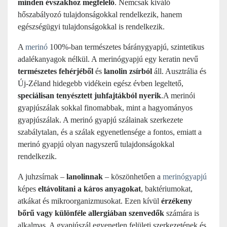
minden évszakhoz megfelelő
. Nemcsak kiváló
hőszabályozó tulajdonságokkal rendelkezik, hanem
egészségügyi tulajdonságokkal is rendelkezik.
A
merinó
100%-ban természetes báránygyapjú, szintetikus
adalékanyagok nélkül. A merinógyapjú egy keratin nevű
természetes fehérjéből
és
lanolin zsírból
áll. Ausztrália és
Új-Zéland hidegebb vidékein egész évben legeltető,
speciálisan tenyésztett juhfajtákból nyerik
.A merinói
gyapjúszálak sokkal finomabbak, mint a hagyományos
gyapjúszálak. A merinó gyapjú szálainak szerkezete
szabálytalan, és a szálak egyenetlensége a fontos, emiatt a
merinó gyapjú olyan nagyszerű tulajdonságokkal
rendelkezik.
A juhzsírnak –
lanolinnak
– köszönhetően a
merinógyapjú
képes
eltávolítani a káros anyagokat
, baktériumokat,
atkákat és mikroorganizmusokat. Ezen kívül
érzékeny
bőrű vagy különféle allergiában szenvedők
számára is
alkalmas. A gyapjúszál egyenetlen felületi szerkezetének és