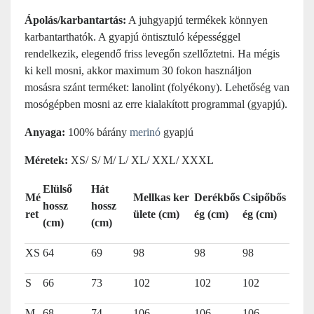
Ápolás/karbantartás:
A juhgyapjú termékek könnyen
karbantarthatók. A gyapjú öntisztuló képességgel
rendelkezik, elegendő friss levegőn szellőztetni. Ha mégis
ki kell mosni, akkor maximum 30 fokon használjon
mosásra szánt terméket: lanolint (folyékony). Lehetőség van
mosógépben mosni az erre kialakított programmal (gyapjú).
Anyaga:
100% bárány
merinó
gyapjú
Méretek:
XS/ S/ M/ L/ XL/ XXL/ XXXL
Elülső
Hát
Mé
Mellkas ker
Derékbős
Csipőbős
hossz
hossz
ret
ülete (cm)
ég (cm)
ég (cm)
(cm)
(cm)
XS
64
69
98
98
98
S
66
73
102
102
102
M
68
74
106
106
106