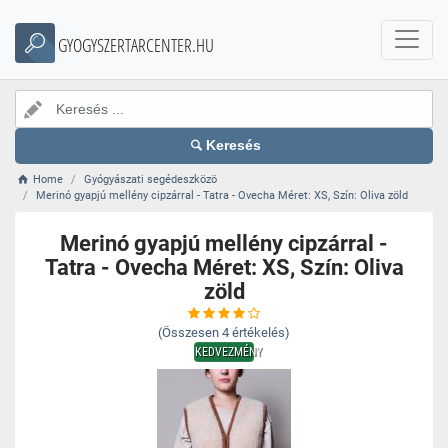
GYOGYSZERTARCENTER.HU
Keresés
Home
Gyógyászati segédeszközö
Merinó gyapjú mellény cipzárral - Tatra - Ovecha Méret: XS, Szín: Oliva zöld
Merinó gyapjú mellény cipzárral -
Tatra - Ovecha Méret: XS, Szín: Oliva
zöld
(Összesen
4
értékelés)
KEDVEZMÉNY