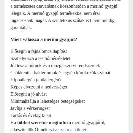
a természetes csavarásnak köszönhetően a merinó gyapjú
lélegzik. A merinó gyapjú termékekkel nem érzi
ragacsosnak magát. A szintetikus szálak ezt nem mindig
garantálják.
Miért válassza a merinó gyapjút?
Elősegíti a fájdalomcsillapítást
Szabályozza a testhőmérsékletet
Jót tesz a bőrnek és a mozgásszervi rendszernek
Csökkenti a baktériumok és egyéb kórokozók számát
Hipoallergén (antiallergén)
Képes elvezetni a nedvességet
Elősegíti a jó alvást
Minimalizálja a lehetséges betegségeket
Javítja a vérkeringést
Tartós és évekig kitart
Ha
többet szeretne megtudni
a merinó gyapjúról,
elkészítettük Önnek
ezt a szakmai cikket.