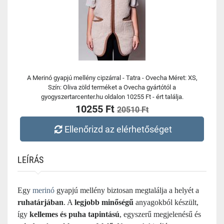
A Merinó gyapjú mellény cipzárral - Tatra - Ovecha Méret: XS,
Szín: Oliva zöld terméket a Ovecha gyártótól a
gyogyszertarcenter.hu oldalon 10255 Ft - ért találja.
10255 Ft
20510 Ft
Ellenőrizd az elérhetőséget
LEÍRÁS
Egy
merinó
gyapjú mellény biztosan megtalálja a helyét a
ruhatárjában
. A
legjobb minőségű
anyagokból készült,
így
kellemes és puha tapintású
, egyszerű megjelenésű és