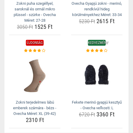
Zokni puha szegéllyel,
Ovecha Gyapjú zokni - merinó,
saroknál és orrnál mikro
rendkívül hideg
plüssel - szürke - Ovecha
körülményekhez Méret: 33-34
2615 Ft
Méret: 27-28
5230 Ft
1525 Ft
3050 Ft
ÚJDONSÁG
KEDVEZMÉNY
Zokni terjedelmes lábú
Fekete merinó gyapjú kesztyű
emberek számára - bézs -
- Ovecha veľkosti: L
3360 Ft
Ovecha Méret: XL (39-42)
6720 Ft
2310 Ft