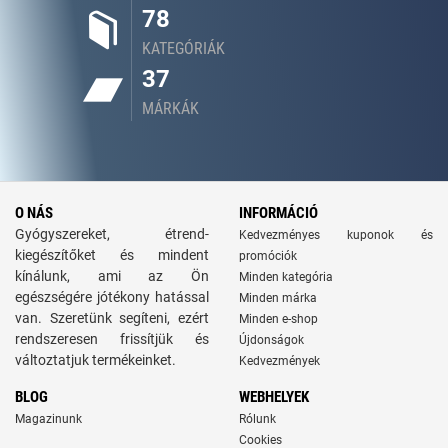
78
KATEGÓRIÁK
37
MÁRKÁK
O NÁS
INFORMÁCIÓ
Gyógyszereket, étrend-
Kedvezményes kuponok és
kiegészítőket és mindent
promóciók
kínálunk, ami az Ön
Minden kategória
egészségére jótékony hatással
Minden márka
van. Szeretünk segíteni, ezért
Minden e-shop
rendszeresen frissítjük és
Újdonságok
változtatjuk termékeinket.
Kedvezmények
BLOG
WEBHELYEK
Magazinunk
Rólunk
Cookies