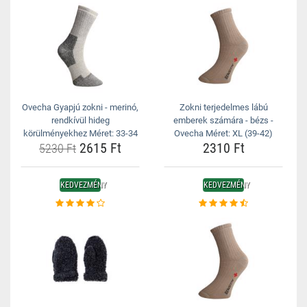
Ovecha Gyapjú zokni - merinó,
Zokni terjedelmes lábú
rendkívül hideg
emberek számára - bézs -
körülményekhez Méret: 33-34
Ovecha Méret: XL (39-42)
2615 Ft
2310 Ft
5230 Ft
KEDVEZMÉNY
KEDVEZMÉNY