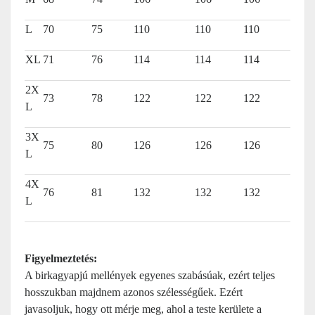
L
70
75
110
110
110
XL
71
76
114
114
114
2X
73
78
122
122
122
L
3X
75
80
126
126
126
L
4X
76
81
132
132
132
L
Figyelmeztetés:
A birkagyapjú mellények egyenes szabásúak, ezért teljes
hosszukban majdnem azonos szélességűek. Ezért
javasoljuk, hogy ott mérje meg, ahol a teste kerülete a