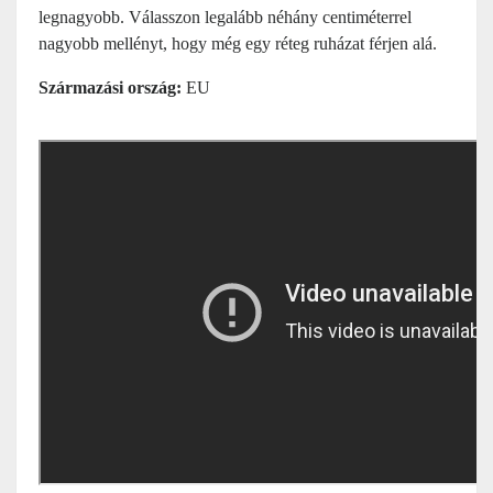
legnagyobb. Válasszon legalább néhány centiméterrel
nagyobb mellényt, hogy még egy réteg ruházat férjen alá.
Származási ország:
EU