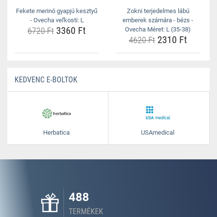
Fekete merinó gyapjú kesztyű
Zokni terjedelmes lábú
- Ovecha veľkosti: L
emberek számára - bézs -
3360 Ft
6720 Ft
Ovecha Méret: L (35-38)
2310 Ft
4620 Ft
KEDVENC E-BOLTOK
Herbatica
USAmedical
488
TERMÉKEK