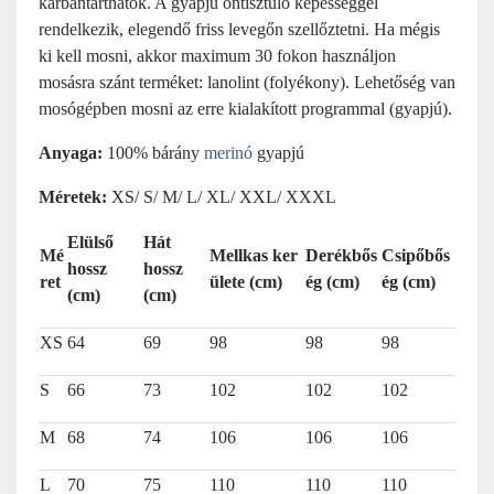
karbantarthatók. A gyapjú öntisztuló képességgel
rendelkezik, elegendő friss levegőn szellőztetni. Ha mégis
ki kell mosni, akkor maximum 30 fokon használjon
mosásra szánt terméket: lanolint (folyékony). Lehetőség van
mosógépben mosni az erre kialakított programmal (gyapjú).
Anyaga:
100% bárány
merinó
gyapjú
Méretek:
XS/ S/ M/ L/ XL/ XXL/ XXXL
Elülső
Hát
Mé
Mellkas ker
Derékbős
Csipőbős
hossz
hossz
ret
ülete (cm)
ég (cm)
ég (cm)
(cm)
(cm)
XS
64
69
98
98
98
S
66
73
102
102
102
M
68
74
106
106
106
L
70
75
110
110
110