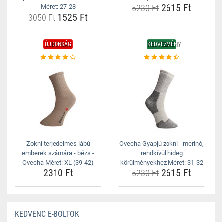
2615 Ft
Méret: 27-28
5230 Ft
1525 Ft
3050 Ft
ÚJDONSÁG
KEDVEZMÉNY
Zokni terjedelmes lábú
Ovecha Gyapjú zokni - merinó,
emberek számára - bézs -
rendkívül hideg
Ovecha Méret: XL (39-42)
körülményekhez Méret: 31-32
2310 Ft
2615 Ft
5230 Ft
KEDVENC E-BOLTOK