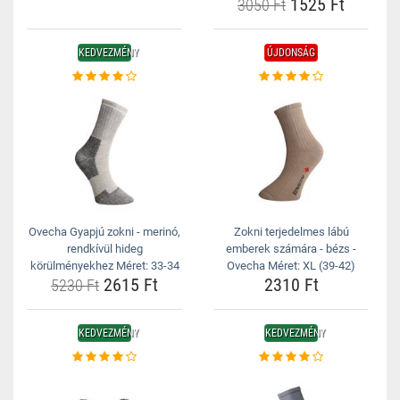
1525 Ft
3050 Ft
KEDVEZMÉNY
ÚJDONSÁG
Ovecha Gyapjú zokni - merinó,
Zokni terjedelmes lábú
rendkívül hideg
emberek számára - bézs -
körülményekhez Méret: 33-34
Ovecha Méret: XL (39-42)
2615 Ft
2310 Ft
5230 Ft
KEDVEZMÉNY
KEDVEZMÉNY