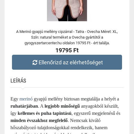
A Merinó gyapjú mellény cipzárral - Tatra - Ovecha Méret: XL,
Szín: natural terméket a Ovecha gyártótól a
gyogyszertarcenter.hu oldalon 19795 Ft - ért találja.
19795 Ft
Ellenőrizd az elérhetőséget
LEÍRÁS
Egy
merinó
gyapjú mellény biztosan megtalálja a helyét a
ruhatárjában
. A
legjobb minőségű
anyagokból készült,
így
kellemes és puha tapintású
, egyszerű megjelenésű és
minden évszakhoz megfelelő
. Nemcsak kiváló
hőszabályozó tulajdonságokkal rendelkezik, hanem