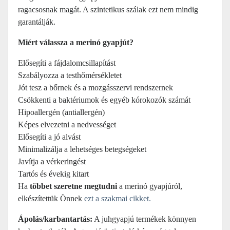
ragacsosnak magát. A szintetikus szálak ezt nem mindig
garantálják.
Miért válassza a merinó gyapjút?
Elősegíti a fájdalomcsillapítást
Szabályozza a testhőmérsékletet
Jót tesz a bőrnek és a mozgásszervi rendszernek
Csökkenti a baktériumok és egyéb kórokozók számát
Hipoallergén (antiallergén)
Képes elvezetni a nedvességet
Elősegíti a jó alvást
Minimalizálja a lehetséges betegségeket
Javítja a vérkeringést
Tartós és évekig kitart
Ha
többet szeretne megtudni
a merinó gyapjúról,
elkészítettük Önnek
ezt a szakmai cikket.
Ápolás/karbantartás:
A juhgyapjú termékek könnyen