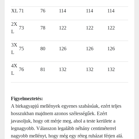
XL
71
76
114
114
114
2X
73
78
122
122
122
L
3X
75
80
126
126
126
L
4X
76
81
132
132
132
L
Figyelmeztetés:
A birkagyapjú mellények egyenes szabásúak, ezért teljes
hosszukban majdnem azonos szélességűek. Ezért
javasoljuk, hogy ott mérje meg, ahol a teste kerülete a
legnagyobb. Válasszon legalább néhány centiméterrel
nagyobb mellényt, hogy még egy réteg ruházat férjen alá.