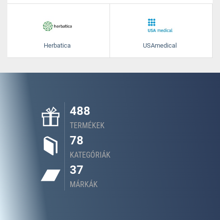
Herbatica
USAmedical
488
TERMÉKEK
78
KATEGÓRIÁK
37
MÁRKÁK