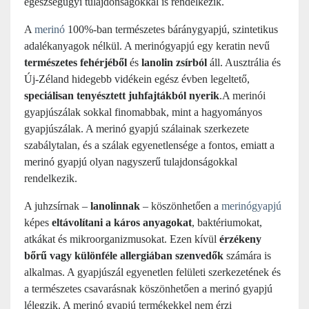
egészségügyi tulajdonságokkal is rendelkezik.
A
merinó
100%-ban természetes báránygyapjú, szintetikus
adalékanyagok nélkül. A merinógyapjú egy keratin nevű
természetes fehérjéből
és
lanolin zsírból
áll. Ausztrália és
Új-Zéland hidegebb vidékein egész évben legeltető,
speciálisan tenyésztett juhfajtákból nyerik
.A merinói
gyapjúszálak sokkal finomabbak, mint a hagyományos
gyapjúszálak. A merinó gyapjú szálainak szerkezete
szabálytalan, és a szálak egyenetlensége a fontos, emiatt a
merinó gyapjú olyan nagyszerű tulajdonságokkal
rendelkezik.
A juhzsírnak –
lanolinnak
– köszönhetően a
merinógyapjú
képes
eltávolítani a káros anyagokat
, baktériumokat,
atkákat és mikroorganizmusokat. Ezen kívül
érzékeny
bőrű vagy különféle allergiában szenvedők
számára is
alkalmas. A gyapjúszál egyenetlen felületi szerkezetének és
a természetes csavarásnak köszönhetően a merinó gyapjú
lélegzik. A merinó gyapjú termékekkel nem érzi