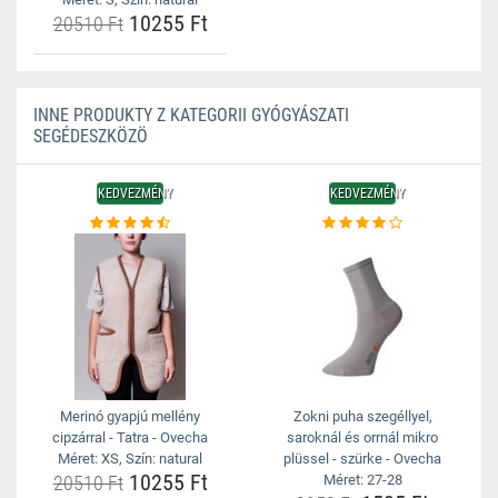
10255 Ft
20510 Ft
INNE PRODUKTY Z KATEGORII GYÓGYÁSZATI
SEGÉDESZKÖZÖ
KEDVEZMÉNY
KEDVEZMÉNY
Merinó gyapjú mellény
Zokni puha szegéllyel,
cipzárral - Tatra - Ovecha
saroknál és orrnál mikro
Méret: XS, Szín: natural
plüssel - szürke - Ovecha
10255 Ft
20510 Ft
Méret: 27-28