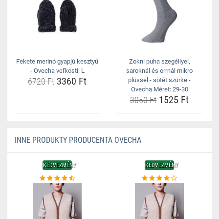
Fekete merinó gyapjú kesztyű
Zokni puha szegéllyel,
- Ovecha veľkosti: L
saroknál és orrnál mikro
3360 Ft
6720 Ft
plüssel - sötét szürke -
Ovecha Méret: 29-30
1525 Ft
3050 Ft
INNE PRODUKTY PRODUCENTA OVECHA
KEDVEZMÉNY
KEDVEZMÉNY