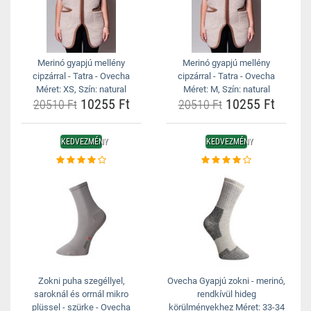
Merinó gyapjú mellény
Merinó gyapjú mellény
cipzárral - Tatra - Ovecha
cipzárral - Tatra - Ovecha
Méret: XS, Szín: natural
Méret: M, Szín: natural
10255 Ft
10255 Ft
20510 Ft
20510 Ft
KEDVEZMÉNY
KEDVEZMÉNY
Zokni puha szegéllyel,
Ovecha Gyapjú zokni - merinó,
saroknál és orrnál mikro
rendkívül hideg
plüssel - szürke - Ovecha
körülményekhez Méret: 33-34