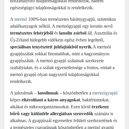
hőszabályozó tulajdonságokkal rendelkezik, hanem
egészségügyi tulajdonságokkal is rendelkezik.
A
merinó
100%-ban természetes báránygyapjú, szintetikus
adalékanyagok nélkül. A merinógyapjú egy keratin nevű
természetes fehérjéből
és
lanolin zsírból
áll. Ausztrália és
Új-Zéland hidegebb vidékein egész évben legeltető,
speciálisan tenyésztett juhfajtákból nyerik
.A merinói
gyapjúszálak sokkal finomabbak, mint a hagyományos
gyapjúszálak. A merinó gyapjú szálainak szerkezete
szabálytalan, és a szálak egyenetlensége a fontos, emiatt a
merinó gyapjú olyan nagyszerű tulajdonságokkal
rendelkezik.
A juhzsírnak –
lanolinnak
– köszönhetően a
merinógyapjú
képes
eltávolítani a káros anyagokat
, baktériumokat,
atkákat és mikroorganizmusokat. Ezen kívül
érzékeny
bőrű vagy különféle allergiában szenvedők
számára is
alkalmas. A gyapjúszál egyenetlen felületi szerkezetének és
a természetes csavarásnak köszönhetően a merinó gyapjú