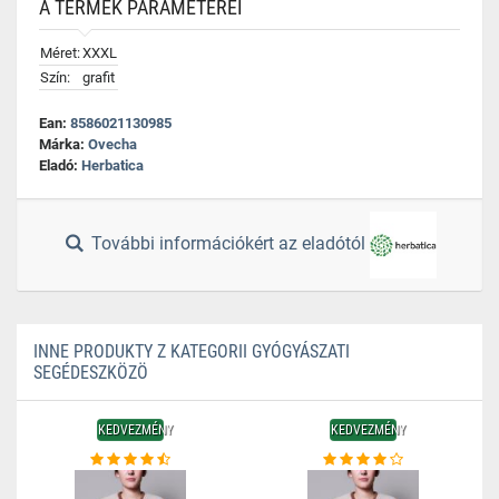
A TERMÉK PARAMÉTEREI
Méret:
XXXL
Szín:
grafit
Ean:
8586021130985
Márka:
Ovecha
Eladó:
Herbatica
További információkért az eladótól
INNE PRODUKTY Z KATEGORII GYÓGYÁSZATI
SEGÉDESZKÖZÖ
KEDVEZMÉNY
KEDVEZMÉNY