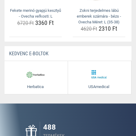
Fekete merinó gyapjú kesztyű
Zokni terjedelmes lábú
- Ovecha veľkosti: L
emberek számára - bézs -
3360 Ft
6720 Ft
Ovecha Méret: L (35-38)
2310 Ft
4620 Ft
KEDVENC E-BOLTOK
Herbatica
USAmedical
488