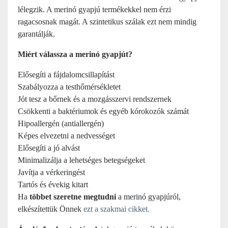
lélegzik. A merinó gyapjú termékekkel nem érzi
ragacsosnak magát. A szintetikus szálak ezt nem mindig
garantálják.
Miért válassza a merinó gyapjút?
Elősegíti a fájdalomcsillapítást
Szabályozza a testhőmérsékletet
Jót tesz a bőrnek és a mozgásszervi rendszernek
Csökkenti a baktériumok és egyéb kórokozók számát
Hipoallergén (antiallergén)
Képes elvezetni a nedvességet
Elősegíti a jó alvást
Minimalizálja a lehetséges betegségeket
Javítja a vérkeringést
Tartós és évekig kitart
Ha
többet szeretne megtudni
a merinó gyapjúról,
elkészítettük Önnek
ezt a szakmai cikket.