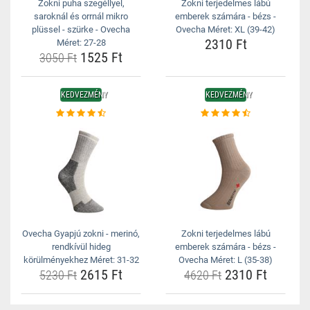
Zokni puha szegéllyel,
Zokni terjedelmes lábú
saroknál és orrnál mikro
emberek számára - bézs -
plüssel - szürke - Ovecha
Ovecha Méret: XL (39-42)
2310 Ft
Méret: 27-28
1525 Ft
3050 Ft
KEDVEZMÉNY
KEDVEZMÉNY
Ovecha Gyapjú zokni - merinó,
Zokni terjedelmes lábú
rendkívül hideg
emberek számára - bézs -
körülményekhez Méret: 31-32
Ovecha Méret: L (35-38)
2615 Ft
2310 Ft
5230 Ft
4620 Ft