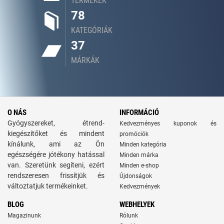
TERMÉKEK
78
KATEGÓRIÁK
37
MÁRKÁK
O NÁS
INFORMÁCIÓ
Gyógyszereket, étrend-
Kedvezményes kuponok és
kiegészítőket és mindent
promóciók
kínálunk, ami az Ön
Minden kategória
egészségére jótékony hatással
Minden márka
van. Szeretünk segíteni, ezért
Minden e-shop
rendszeresen frissítjük és
Újdonságok
változtatjuk termékeinket.
Kedvezmények
BLOG
WEBHELYEK
Magazinunk
Rólunk