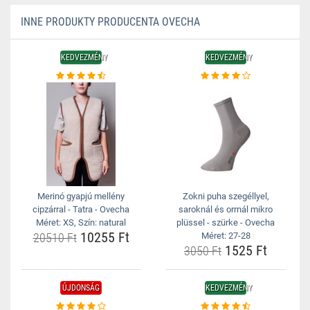
INNE PRODUKTY PRODUCENTA OVECHA
KEDVEZMÉNY
KEDVEZMÉNY
Merinó gyapjú mellény
Zokni puha szegéllyel,
cipzárral - Tatra - Ovecha
saroknál és orrnál mikro
Méret: XS, Szín: natural
plüssel - szürke - Ovecha
10255 Ft
20510 Ft
Méret: 27-28
1525 Ft
3050 Ft
ÚJDONSÁG
KEDVEZMÉNY