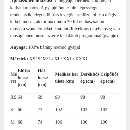
Ápolás/karbantartás:
A juhgyapjú termékek könnyen
karbantarthatók. A gyapjú öntisztuló képességgel
rendelkezik, elegendő friss levegőn szellőztetni. Ha mégis
ki kell mosni, akkor maximum 30 fokon használjon
mosásra szánt terméket: lanolint (folyékony). Lehetőség van
mosógépben mosni az erre kialakított programmal (gyapjú).
Anyaga:
100% bárány
merinó
gyapjú
Méretek:
XS/ S/ M/ L/ XL/ XXL/ XXXL
Elülső
Hát
Mé
Mellkas ker
Derékbős
Csipőbős
hossz
hossz
ret
ülete (cm)
ég (cm)
ég (cm)
(cm)
(cm)
XS
64
69
98
98
98
S
66
73
102
102
102
M
68
74
106
106
106