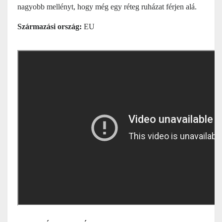
nagyobb mellényt, hogy még egy réteg ruházat férjen alá.
Származási ország:
EU