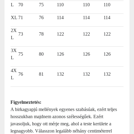
L
70
75
110
110
110
XL
71
76
114
114
114
2X
73
78
122
122
122
L
3X
75
80
126
126
126
L
4X
76
81
132
132
132
L
Figyelmeztetés:
A birkagyapjú mellények egyenes szabásúak, ezért teljes
hosszukban majdnem azonos szélességűek. Ezért
javasoljuk, hogy ott mérje meg, ahol a teste kerülete a
legnagyobb. Válasszon legalább néhány centiméterrel