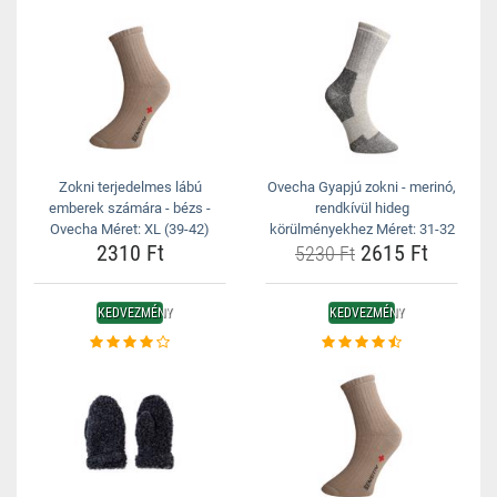
Zokni terjedelmes lábú
Ovecha Gyapjú zokni - merinó,
emberek számára - bézs -
rendkívül hideg
Ovecha Méret: XL (39-42)
körülményekhez Méret: 31-32
2310 Ft
2615 Ft
5230 Ft
KEDVEZMÉNY
KEDVEZMÉNY