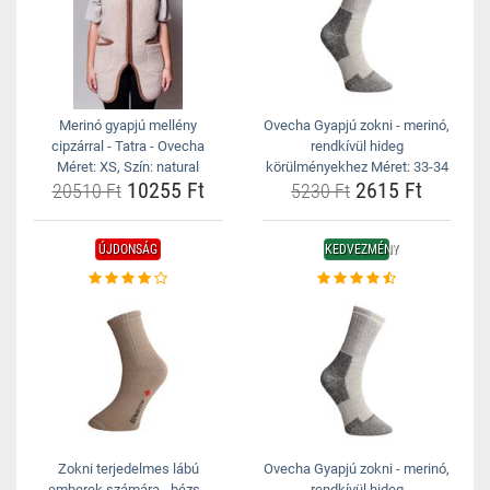
Merinó gyapjú mellény
Ovecha Gyapjú zokni - merinó,
cipzárral - Tatra - Ovecha
rendkívül hideg
Méret: XS, Szín: natural
körülményekhez Méret: 33-34
10255 Ft
2615 Ft
20510 Ft
5230 Ft
ÚJDONSÁG
KEDVEZMÉNY
Zokni terjedelmes lábú
Ovecha Gyapjú zokni - merinó,
emberek számára - bézs -
rendkívül hideg