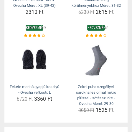
Ovecha Méret: XL (39-42)
körülményekhez Méret: 31-32
2310 Ft
2615 Ft
5230 Ft
KEDVEZMÉNY
KEDVEZMÉNY
Fekete merinó gyapjú kesztyű
Zokni puha szegéllyel,
- Ovecha veľkosti: L
saroknál és orrnál mikro
3360 Ft
6720 Ft
plüssel - sötét szürke -
Ovecha Méret: 29-30
1525 Ft
3050 Ft