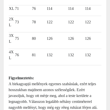
XL
71
76
114
114
114
2X
73
78
122
122
122
L
3X
75
80
126
126
126
L
4X
76
81
132
132
132
L
Figyelmeztetés:
A birkagyapjú mellények egyenes szabásúak, ezért teljes
hosszukban majdnem azonos szélességűek. Ezért
javasoljuk, hogy ott mérje meg, ahol a teste kerülete a
legnagyobb. Válasszon legalább néhány centiméterrel
nagyobb mellényt, hogy még egy réteg ruházat férjen alá.