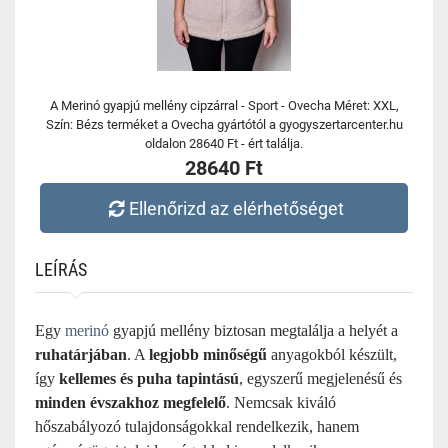
A Merinó gyapjú mellény cipzárral - Sport - Ovecha Méret: XXL,
Szín: Bézs terméket a Ovecha gyártótól a gyogyszertarcenter.hu
oldalon 28640 Ft - ért találja.
28640 Ft
Ellenőrizd az elérhetőséget
LEÍRÁS
Egy
merinó
gyapjú mellény biztosan megtalálja a helyét a
ruhatárjában
. A
legjobb minőségű
anyagokból készült,
így
kellemes és puha tapintású
, egyszerű megjelenésű és
minden évszakhoz megfelelő
. Nemcsak kiváló
hőszabályozó tulajdonságokkal rendelkezik, hanem