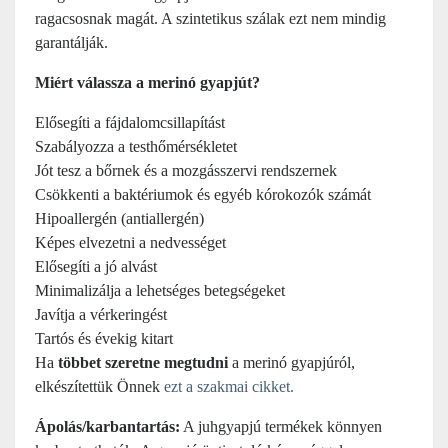
ragacsosnak magát. A szintetikus szálak ezt nem mindig
garantálják.
Miért válassza a merinó gyapjút?
Elősegíti a fájdalomcsillapítást
Szabályozza a testhőmérsékletet
Jót tesz a bőrnek és a mozgásszervi rendszernek
Csökkenti a baktériumok és egyéb kórokozók számát
Hipoallergén (antiallergén)
Képes elvezetni a nedvességet
Elősegíti a jó alvást
Minimalizálja a lehetséges betegségeket
Javítja a vérkeringést
Tartós és évekig kitart
Ha
többet szeretne megtudni
a merinó gyapjúról,
elkészítettük Önnek
ezt a szakmai cikket.
Ápolás/karbantartás:
A juhgyapjú termékek könnyen