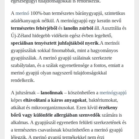
egészségügyi tulajdonságokkal is rendelkezik.
A
merinó
100%-ban természetes báránygyapjú, szintetikus
adalékanyagok nélkül. A merinógyapjú egy keratin nevű
természetes fehérjéből
és
lanolin zsírból
áll. Ausztrália és
Új-Zéland hidegebb vidékein egész évben legeltető,
speciálisan tenyésztett juhfajtákból nyerik
.A merinói
gyapjúszálak sokkal finomabbak, mint a hagyományos
gyapjúszálak. A merinó gyapjú szálainak szerkezete
szabálytalan, és a szálak egyenetlensége a fontos, emiatt a
merinó gyapjú olyan nagyszerű tulajdonságokkal
rendelkezik.
A juhzsírnak –
lanolinnak
– köszönhetően a
merinógyapjú
képes
eltávolítani a káros anyagokat
, baktériumokat,
atkákat és mikroorganizmusokat. Ezen kívül
érzékeny
bőrű vagy különféle allergiában szenvedők
számára is
alkalmas. A gyapjúszál egyenetlen felületi szerkezetének és
a természetes csavarásnak köszönhetően a merinó gyapjú
lélegzik. A merinó gyapjú termékekkel nem érzi