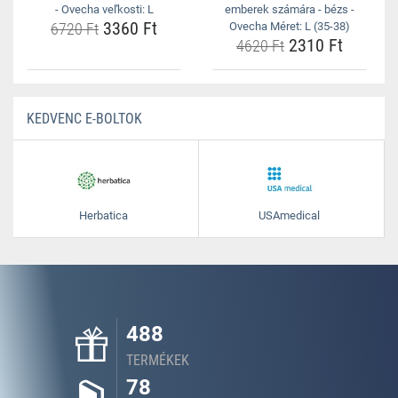
- Ovecha veľkosti: L
emberek számára - bézs -
3360 Ft
6720 Ft
Ovecha Méret: L (35-38)
2310 Ft
4620 Ft
KEDVENC E-BOLTOK
Herbatica
USAmedical
488
TERMÉKEK
78