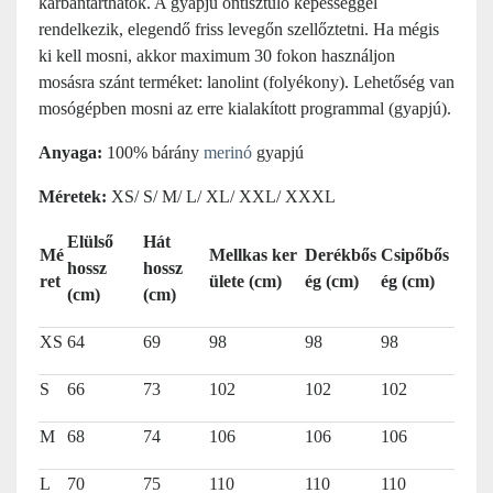
karbantarthatók. A gyapjú öntisztuló képességgel
rendelkezik, elegendő friss levegőn szellőztetni. Ha mégis
ki kell mosni, akkor maximum 30 fokon használjon
mosásra szánt terméket: lanolint (folyékony). Lehetőség van
mosógépben mosni az erre kialakított programmal (gyapjú).
Anyaga:
100% bárány
merinó
gyapjú
Méretek:
XS/ S/ M/ L/ XL/ XXL/ XXXL
Elülső
Hát
Mé
Mellkas ker
Derékbős
Csipőbős
hossz
hossz
ret
ülete (cm)
ég (cm)
ég (cm)
(cm)
(cm)
XS
64
69
98
98
98
S
66
73
102
102
102
M
68
74
106
106
106
L
70
75
110
110
110