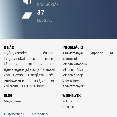
KATEGÓRIÁK
37
MÁRKÁK
O NÁS
INFORMÁCIÓ
Gyógyszereket, étrend-
Kedvezményes kuponok és
kiegészítőket és mindent
promóciók
kínálunk, ami az Ön
Minden kategória
egészségére jótékony hatással
Minden márka
van. Szeretünk segíteni, ezért
Minden e-shop
rendszeresen frissítjük és
Újdonságok
változtatjuk termékeinket.
Kedvezmények
BLOG
WEBHELYEK
Magazinunk
Rólunk
Cookies
USAmedical
Herbatica