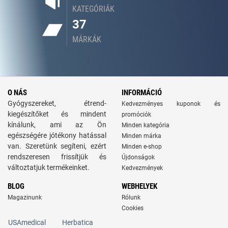
KATEGÓRIÁK
37
MÁRKÁK
O NÁS
INFORMÁCIÓ
Gyógyszereket, étrend-
Kedvezményes kuponok és
kiegészítőket és mindent
promóciók
kínálunk, ami az Ön
Minden kategória
egészségére jótékony hatással
Minden márka
van. Szeretünk segíteni, ezért
Minden e-shop
rendszeresen frissítjük és
Újdonságok
változtatjuk termékeinket.
Kedvezmények
BLOG
WEBHELYEK
Magazinunk
Rólunk
Cookies
USAmedical
Herbatica