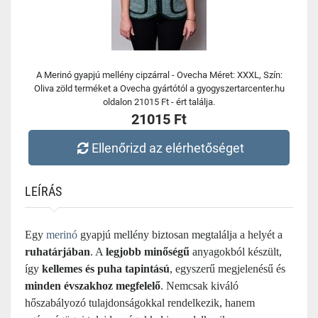
A Merinó gyapjú mellény cipzárral - Ovecha Méret: XXXL, Szín:
Oliva zöld terméket a Ovecha gyártótól a gyogyszertarcenter.hu
oldalon 21015 Ft - ért találja.
21015 Ft
Ellenőrizd az elérhetőséget
LEÍRÁS
Egy
merinó
gyapjú mellény biztosan megtalálja a helyét a
ruhatárjában
. A
legjobb minőségű
anyagokból készült,
így
kellemes és puha tapintású
, egyszerű megjelenésű és
minden évszakhoz megfelelő
. Nemcsak kiváló
hőszabályozó tulajdonságokkal rendelkezik, hanem