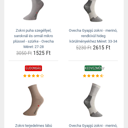
Zokni puha szegéllyel,
Ovecha Gyapjú zokni - merinó,
saroknál és orrnál mikro
rendkívül hideg
plüssel - szürke - Ovecha
körülményekhez Méret: 33-34
2615 Ft
Méret: 27-28
5230 Ft
1525 Ft
3050 Ft
ÚJDONSÁG
KEDVEZMÉNY
Zokni terjedelmes lábú
Ovecha Gyapjú zokni - merinó,