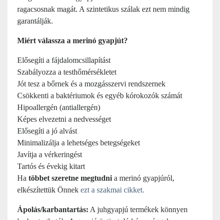
ragacsosnak magát. A szintetikus szálak ezt nem mindig
garantálják.
Miért válassza a merinó gyapjút?
Elősegíti a fájdalomcsillapítást
Szabályozza a testhőmérsékletet
Jót tesz a bőrnek és a mozgásszervi rendszernek
Csökkenti a baktériumok és egyéb kórokozók számát
Hipoallergén (antiallergén)
Képes elvezetni a nedvességet
Elősegíti a jó alvást
Minimalizálja a lehetséges betegségeket
Javítja a vérkeringést
Tartós és évekig kitart
Ha
többet szeretne megtudni
a merinó gyapjúról,
elkészítettük Önnek
ezt a szakmai cikket.
Ápolás/karbantartás:
A juhgyapjú termékek könnyen