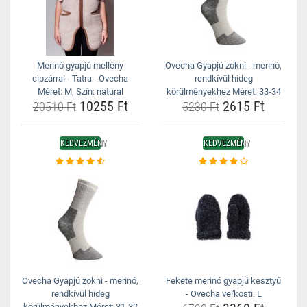
Merinó gyapjú mellény
Ovecha Gyapjú zokni - merinó,
cipzárral - Tatra - Ovecha
rendkívül hideg
Méret: M, Szín: natural
körülményekhez Méret: 33-34
10255 Ft
2615 Ft
20510 Ft
5230 Ft
KEDVEZMÉNY
KEDVEZMÉNY
Ovecha Gyapjú zokni - merinó,
Fekete merinó gyapjú kesztyű
rendkívül hideg
- Ovecha veľkosti: L
körülményekhez Méret: 31-32