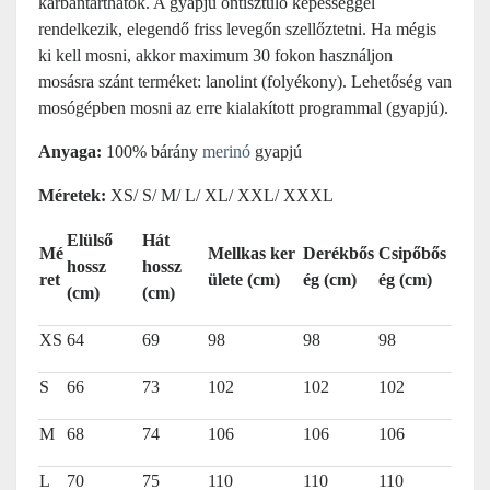
karbantarthatók. A gyapjú öntisztuló képességgel
rendelkezik, elegendő friss levegőn szellőztetni. Ha mégis
ki kell mosni, akkor maximum 30 fokon használjon
mosásra szánt terméket: lanolint (folyékony). Lehetőség van
mosógépben mosni az erre kialakított programmal (gyapjú).
Anyaga:
100% bárány
merinó
gyapjú
Méretek:
XS/ S/ M/ L/ XL/ XXL/ XXXL
Elülső
Hát
Mé
Mellkas ker
Derékbős
Csipőbős
hossz
hossz
ret
ülete (cm)
ég (cm)
ég (cm)
(cm)
(cm)
XS
64
69
98
98
98
S
66
73
102
102
102
M
68
74
106
106
106
L
70
75
110
110
110