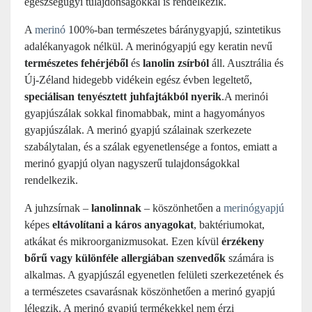
egészségügyi tulajdonságokkal is rendelkezik.
A
merinó
100%-ban természetes báránygyapjú, szintetikus
adalékanyagok nélkül. A merinógyapjú egy keratin nevű
természetes fehérjéből
és
lanolin zsírból
áll. Ausztrália és
Új-Zéland hidegebb vidékein egész évben legeltető,
speciálisan tenyésztett juhfajtákból nyerik
.A merinói
gyapjúszálak sokkal finomabbak, mint a hagyományos
gyapjúszálak. A merinó gyapjú szálainak szerkezete
szabálytalan, és a szálak egyenetlensége a fontos, emiatt a
merinó gyapjú olyan nagyszerű tulajdonságokkal
rendelkezik.
A juhzsírnak –
lanolinnak
– köszönhetően a
merinógyapjú
képes
eltávolítani a káros anyagokat
, baktériumokat,
atkákat és mikroorganizmusokat. Ezen kívül
érzékeny
bőrű vagy különféle allergiában szenvedők
számára is
alkalmas. A gyapjúszál egyenetlen felületi szerkezetének és
a természetes csavarásnak köszönhetően a merinó gyapjú
lélegzik. A merinó gyapjú termékekkel nem érzi