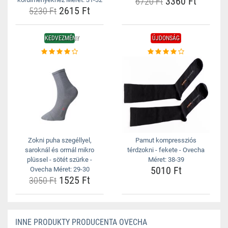
3360 Ft
6720 Ft
2615 Ft
5230 Ft
KEDVEZMÉNY
ÚJDONSÁG
Zokni puha szegéllyel,
Pamut kompressziós
saroknál és orrnál mikro
térdzokni - fekete - Ovecha
plüssel - sötét szürke -
Méret: 38-39
5010 Ft
Ovecha Méret: 29-30
1525 Ft
3050 Ft
INNE PRODUKTY PRODUCENTA OVECHA