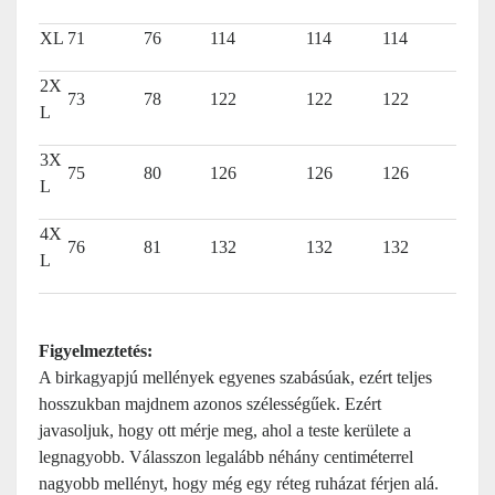
XL
71
76
114
114
114
2X
73
78
122
122
122
L
3X
75
80
126
126
126
L
4X
76
81
132
132
132
L
Figyelmeztetés:
A birkagyapjú mellények egyenes szabásúak, ezért teljes
hosszukban majdnem azonos szélességűek. Ezért
javasoljuk, hogy ott mérje meg, ahol a teste kerülete a
legnagyobb. Válasszon legalább néhány centiméterrel
nagyobb mellényt, hogy még egy réteg ruházat férjen alá.