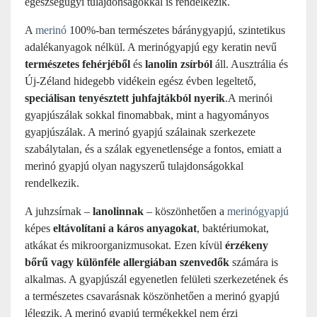
egészségügyi tulajdonságokkal is rendelkezik.
A
merinó
100%-ban természetes báránygyapjú, szintetikus
adalékanyagok nélkül. A merinógyapjú egy keratin nevű
természetes fehérjéből
és
lanolin zsírból
áll. Ausztrália és
Új-Zéland hidegebb vidékein egész évben legeltető,
speciálisan tenyésztett juhfajtákból nyerik
.A merinói
gyapjúszálak sokkal finomabbak, mint a hagyományos
gyapjúszálak. A merinó gyapjú szálainak szerkezete
szabálytalan, és a szálak egyenetlensége a fontos, emiatt a
merinó gyapjú olyan nagyszerű tulajdonságokkal
rendelkezik.
A juhzsírnak –
lanolinnak
– köszönhetően a
merinógyapjú
képes
eltávolítani a káros anyagokat
, baktériumokat,
atkákat és mikroorganizmusokat. Ezen kívül
érzékeny
bőrű vagy különféle allergiában szenvedők
számára is
alkalmas. A gyapjúszál egyenetlen felületi szerkezetének és
a természetes csavarásnak köszönhetően a merinó gyapjú
lélegzik. A merinó gyapjú termékekkel nem érzi