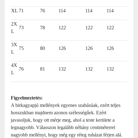
XL
71
76
114
114
114
2X
73
78
122
122
122
L
3X
75
80
126
126
126
L
4X
76
81
132
132
132
L
Figyelmeztetés:
A birkagyapjú mellények egyenes szabásúak, ezért teljes
hosszukban majdnem azonos szélességűek. Ezért
javasoljuk, hogy ott mérje meg, ahol a teste kerülete a
legnagyobb. Válasszon legalább néhány centiméterrel
nagyobb mellényt, hogy még egy réteg ruházat férjen alá.