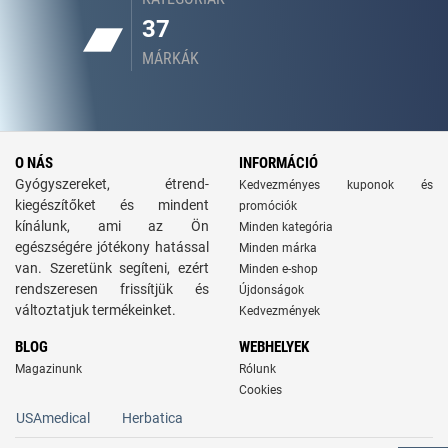
37
MÁRKÁK
O NÁS
INFORMÁCIÓ
Gyógyszereket, étrend-
Kedvezményes kuponok és
kiegészítőket és mindent
promóciók
kínálunk, ami az Ön
Minden kategória
egészségére jótékony hatással
Minden márka
van. Szeretünk segíteni, ezért
Minden e-shop
rendszeresen frissítjük és
Újdonságok
változtatjuk termékeinket.
Kedvezmények
BLOG
WEBHELYEK
Magazinunk
Rólunk
Cookies
USAmedical
Herbatica