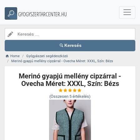
GYOGYSZERTARCENTER.HU
Keresés
Home
Gyógyászati segédeszközö
Merinó gyapjú mellény cipzárral - Ovecha Méret: XXXL, Szín: Bézs
Merinó gyapjú mellény cipzárral -
Ovecha Méret: XXXL, Szín: Bézs
(Összesen
5
értékelés)