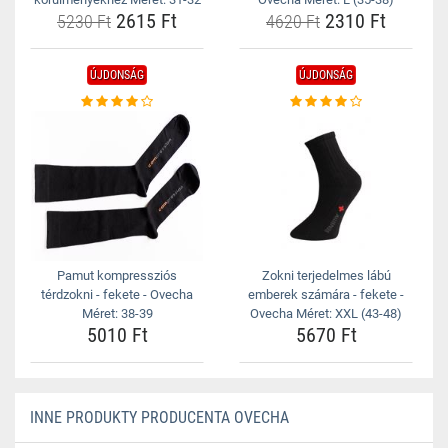
2615 Ft
2310 Ft
5230 Ft
4620 Ft
ÚJDONSÁG
ÚJDONSÁG
Pamut kompressziós
Zokni terjedelmes lábú
térdzokni - fekete - Ovecha
emberek számára - fekete -
Méret: 38-39
Ovecha Méret: XXL (43-48)
5010 Ft
5670 Ft
INNE PRODUKTY PRODUCENTA OVECHA