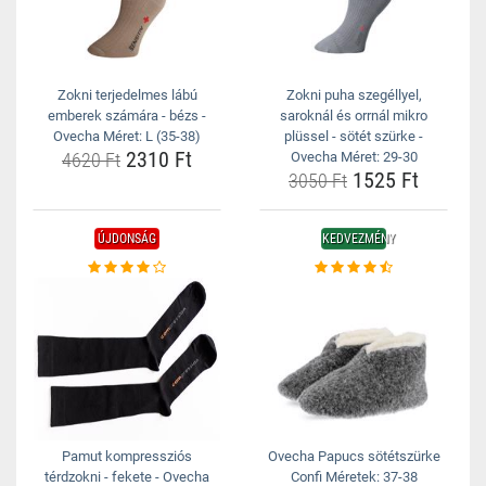
Zokni terjedelmes lábú
Zokni puha szegéllyel,
emberek számára - bézs -
saroknál és orrnál mikro
Ovecha Méret: L (35-38)
plüssel - sötét szürke -
2310 Ft
4620 Ft
Ovecha Méret: 29-30
1525 Ft
3050 Ft
ÚJDONSÁG
KEDVEZMÉNY
Pamut kompressziós
Ovecha Papucs sötétszürke
térdzokni - fekete - Ovecha
Confi Méretek: 37-38