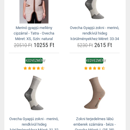
Merinó gyapjú mellény
Ovecha Gyapjú zokni - merinó,
cipzárral - Tatra - Ovecha
rendkívül hideg
Méret: XS, Szín: natural
körülményekhez Méret: 33-34
10255 Ft
2615 Ft
20510 Ft
5230 Ft
KEDVEZMÉNY
KEDVEZMÉNY
Ovecha Gyapjú zokni - merinó,
Zokni terjedelmes lábú
rendkívül hideg
emberek számára - bézs -
körülményekhez Méret: 31-32
Ovecha Méret: L (35-38)