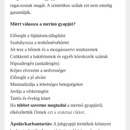
ragacsosnak magát. A szintetikus szálak ezt nem mindig
garantálják.
Miért válassza a merinó gyapjút?
Elősegíti a fájdalomcsillapítást
Szabályozza a testhőmérsékletet
Jót tesz a bőrnek és a mozgásszervi rendszernek
Csökkenti a baktériumok és egyéb kórokozók számát
Hipoallergén (antiallergén)
Képes elvezetni a nedvességet
Elősegíti a jó alvást
Minimalizálja a lehetséges betegségeket
Javítja a vérkeringést
Tartós és évekig kitart
Ha
többet szeretne megtudni
a merinó gyapjúról,
elkészítettük Önnek
ezt a szakmai cikket.
Ápolás/karbantartás:
A juhgyapjú termékek könnyen