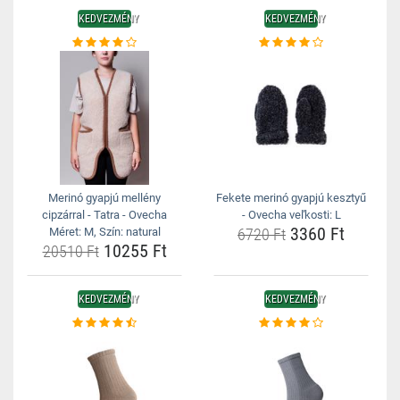
KEDVEZMÉNY
KEDVEZMÉNY
Merinó gyapjú mellény
Fekete merinó gyapjú kesztyű
cipzárral - Tatra - Ovecha
- Ovecha veľkosti: L
3360 Ft
Méret: M, Szín: natural
6720 Ft
10255 Ft
20510 Ft
KEDVEZMÉNY
KEDVEZMÉNY