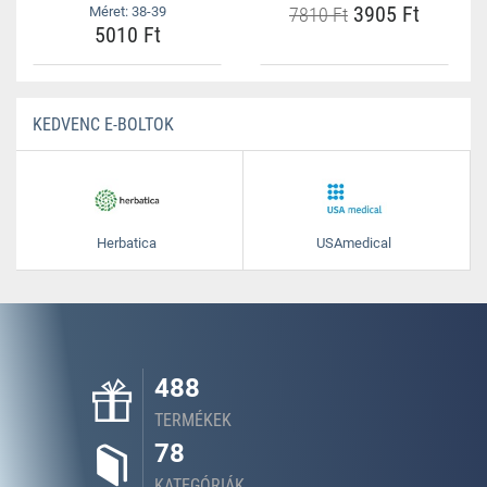
3905 Ft
Méret: 38-39
7810 Ft
5010 Ft
KEDVENC E-BOLTOK
Herbatica
USAmedical
488
TERMÉKEK
78
KATEGÓRIÁK