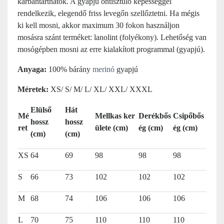
karbantarthatók. A gyapjú öntisztuló képességgel
rendelkezik, elegendő friss levegőn szellőztetni. Ha mégis
ki kell mosni, akkor maximum 30 fokon használjon
mosásra szánt terméket: lanolint (folyékony). Lehetőség van
mosógépben mosni az erre kialakított programmal (gyapjú).
Anyaga:
100% bárány
merinó
gyapjú
Méretek:
XS/ S/ M/ L/ XL/ XXL/ XXXL
Elülső
Hát
Mé
Mellkas ker
Derékbős
Csipőbős
hossz
hossz
ret
ülete (cm)
ég (cm)
ég (cm)
(cm)
(cm)
XS
64
69
98
98
98
S
66
73
102
102
102
M
68
74
106
106
106
L
70
75
110
110
110