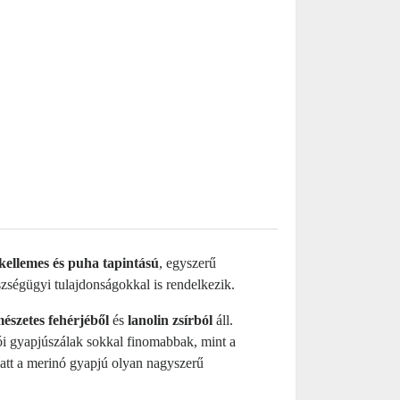
kellemes és puha tapintású
, egyszerű
ségügyi tulajdonságokkal is rendelkezik.
mészetes fehérjéből
és
lanolin zsírból
áll.
i gyapjúszálak sokkal finomabbak, mint a
iatt a merinó gyapjú olyan nagyszerű