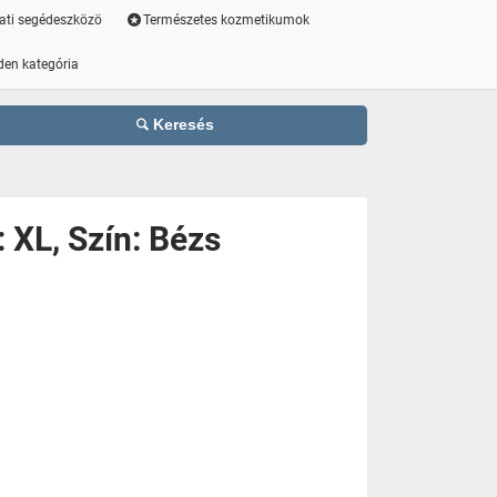
ati segédeszközö
Természetes kozmetikumok
den kategória
Keresés
 XL, Szín: Bézs