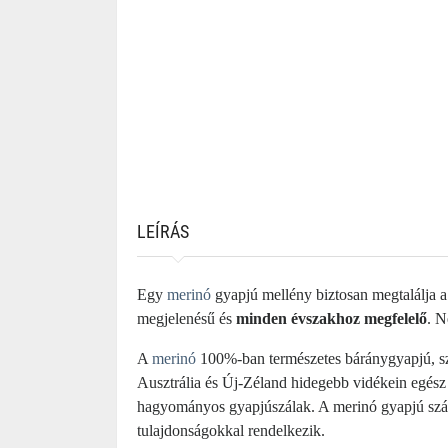
LEÍRÁS
Egy
merinó
gyapjú mellény biztosan megtalálja a
megjelenésű és
minden évszakhoz megfelelő
. N
A
merinó
100%-ban természetes báránygyapjú, sz
Ausztrália és Új-Zéland hidegebb vidékein egész
hagyományos gyapjúszálak. A merinó gyapjú szála
tulajdonságokkal rendelkezik.