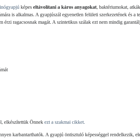
inógyapjú
képes
eltávolítani a káros anyagokat
, baktériumokat, atká
mára is alkalmas. A gyapjúszál egyenetlen felületi szerkezetének és a
 érzi ragacsosnak magát. A szintetikus szálak ezt nem mindig garantál
ámát
l, elkészítettük Önnek
ezt a szakmai cikket.
yen karbantarthatók. A gyapjú öntisztuló képességgel rendelkezik, eleg