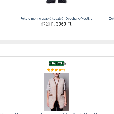
Fekete merinó gyapjú kesztyű - Ovecha veľkosti: L
Zok
3360 Ft
6720 Ft
KEDVEZMÉNY