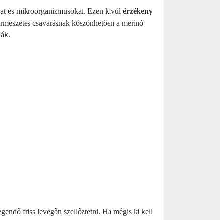
kat és mikroorganizmusokat. Ezen kívül
érzékeny
 természetes csavarásnak köszönhetően a merinó
ják.
endő friss levegőn szellőztetni. Ha mégis ki kell