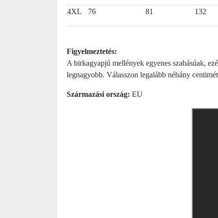
4XL
76
81
132
Figyelmeztetés:
A birkagyapjú mellények egyenes szabásúak, ezért
legnagyobb. Válasszon legalább néhány centiméte
Származási ország:
EU