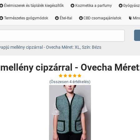
Élelmiszerek és táplálék kiegészítők
Kozmetika a parfumy
Gyógyász
Természetes gyógymódok
Étel-Ital
CBD csomagajánlatok
Min
apjú mellény cipzárral - Ovecha Méret: XL, Szín: Bézs
mellény cipzárral - Ovecha Méret:
(Összesen
4
értékelés)