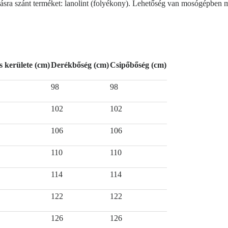
a szánt terméket: lanolint (folyékony). Lehetőség van mosógépben mos
s kerülete (cm)
Derékbőség (cm)
Csipőbőség (cm)
98
98
102
102
106
106
110
110
114
114
122
122
126
126