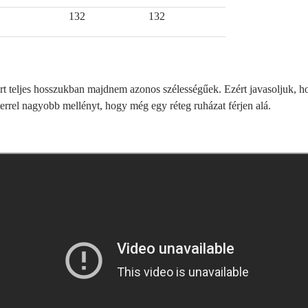
132
132
 teljes hosszukban majdnem azonos szélességűek. Ezért javasoljuk, hog
rrel nagyobb mellényt, hogy még egy réteg ruházat férjen alá.