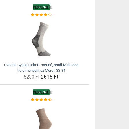
KEDVEZMÉNY
Ovecha Gyapjú zokni - merinó, rendkívül hideg
körülményekhez Méret: 33-34
2615 Ft
5230 Ft
KEDVEZMÉNY