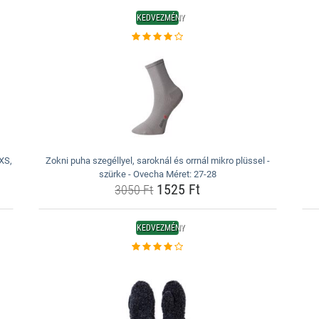
KEDVEZMÉNY
 XS,
Zokni puha szegéllyel, saroknál és orrnál mikro plüssel -
szürke - Ovecha Méret: 27-28
1525 Ft
3050 Ft
KEDVEZMÉNY