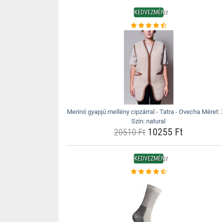
KEDVEZMÉNY
Merinó gyapjú mellény cipzárral - Tatra - Ovecha Méret:
Szín: natural
10255 Ft
20510 Ft
KEDVEZMÉNY