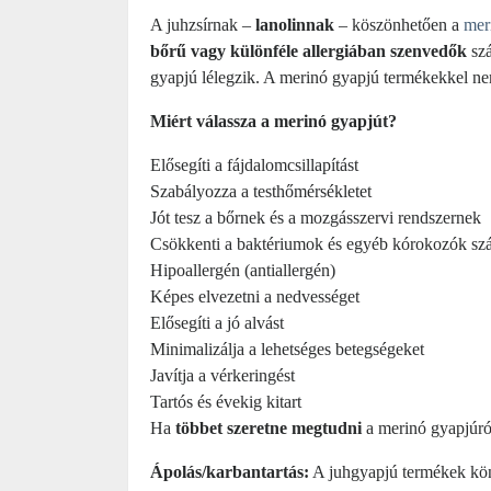
A juhzsírnak –
lanolinnak
– köszönhetően a
mer
bőrű vagy különféle allergiában szenvedők
szá
gyapjú lélegzik. A merinó gyapjú termékekkel nem
Miért válassza a merinó gyapjút?
Elősegíti a fájdalomcsillapítást
Szabályozza a testhőmérsékletet
Jót tesz a bőrnek és a mozgásszervi rendszernek
Csökkenti a baktériumok és egyéb kórokozók sz
Hipoallergén (antiallergén)
Képes elvezetni a nedvességet
Elősegíti a jó alvást
Minimalizálja a lehetséges betegségeket
Javítja a vérkeringést
Tartós és évekig kitart
Ha
többet szeretne megtudni
a merinó gyapjúró
Ápolás/karbantartás:
A juhgyapjú termékek könn