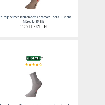
ni terjedelmes lábú emberek számára - bézs - Ovecha
Méret: L (35-38)
2310 Ft
4620 Ft
KEDVEZMÉNY