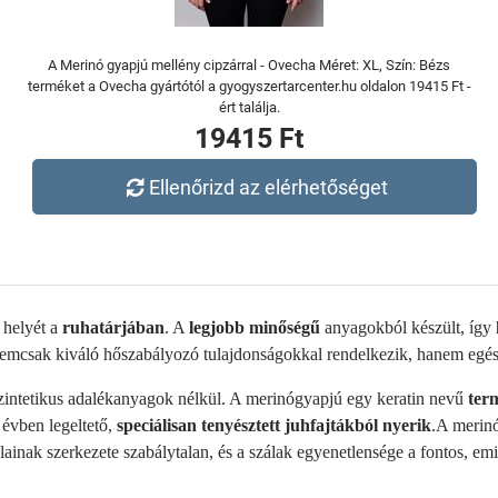
A Merinó gyapjú mellény cipzárral - Ovecha Méret: XL, Szín: Bézs
terméket a Ovecha gyártótól a gyogyszertarcenter.hu oldalon 19415 Ft -
ért találja.
19415 Ft
Ellenőrizd az elérhetőséget
 helyét a
ruhatárjában
. A
legjobb minőségű
anyagokból készült, így
emcsak kiváló hőszabályozó tulajdonságokkal rendelkezik, hanem egész
intetikus adalékanyagok nélkül. A merinógyapjú egy keratin nevű
ter
 évben legeltető,
speciálisan tenyésztett juhfajtákból nyerik
.A merinó
inak szerkezete szabálytalan, és a szálak egyenetlensége a fontos, em