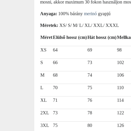
mosni, akkor maximum 30 fokon használjon mosásr
Anyaga:
100% bárány
merinó
gyapjú
Méretek:
XS/ S/ M/ L/ XL/ XXL/ XXXL
Méret
Elülső hossz (cm)
Hát hossz (cm)
Mellka
XS
64
69
98
S
66
73
102
M
68
74
106
L
70
75
110
XL
71
76
114
2XL
73
78
122
3XL
75
80
126