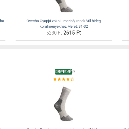
cha
Ovecha Gyapjú zokni - merinó, rendkívül hideg
körülményekhez Méret: 31-32
2615 Ft
5230 Ft
KEDVEZMÉNY