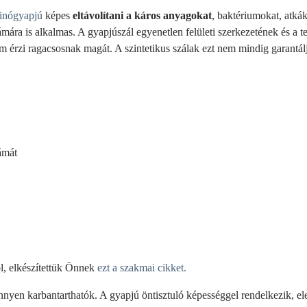
inógyapjú
képes
eltávolítani a káros anyagokat
, baktériumokat, atká
mára is alkalmas. A gyapjúszál egyenetlen felületi szerkezetének és a
 érzi ragacsosnak magát. A szintetikus szálak ezt nem mindig garantál
ámát
l, elkészítettük Önnek
ezt a szakmai cikket.
yen karbantarthatók. A gyapjú öntisztuló képességgel rendelkezik, eleg