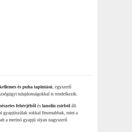
kellemes és puha tapintású
, egyszerű
ségügyi tulajdonságokkal is rendelkezik.
mészetes fehérjéből
és
lanolin zsírból
áll.
i gyapjúszálak sokkal finomabbak, mint a
iatt a merinó gyapjú olyan nagyszerű