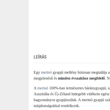
LEÍRÁS
Egy
merinó
gyapjú mellény biztosan megtalálja a
megjelenésű és
minden évszakhoz megfelelő
. N
A
merinó
100%-ban természetes báránygyapjú, sz
Ausztrália és Új-Zéland hidegebb vidékein egész
hagyományos gyapjúszálak. A merinó gyapjú szála
tulajdonságokkal rendelkezik.