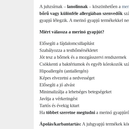
A juhzsírnak –
lanolinnak
– köszönhetően a
mer
bőrű vagy különféle allergiában szenvedők
szá
gyapjú lélegzik. A merinó gyapjú termékekkel nem
Miért válassza a merinó gyapjút?
Elősegíti a fájdalomcsillapítást
Szabályozza a testhőmérsékletet
Jót tesz a bőrnek és a mozgásszervi rendszernek
Csökkenti a baktériumok és egyéb kórokozók sz
Hipoallergén (antiallergén)
Képes elvezetni a nedvességet
Elősegíti a jó alvást
Minimalizálja a lehetséges betegségeket
Javítja a vérkeringést
Tartós és évekig kitart
Ha
többet szeretne megtudni
a merinó gyapjúró
Ápolás/karbantartás:
A juhgyapjú termékek könn