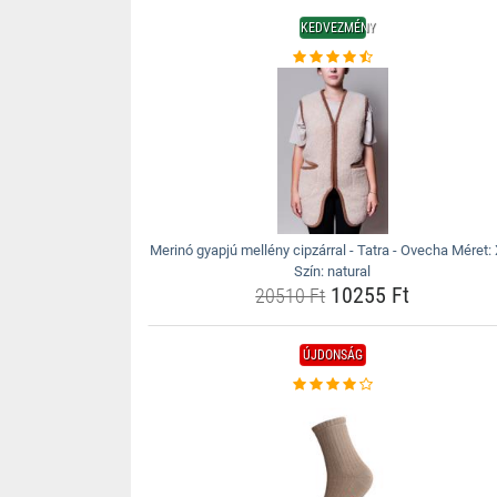
KEDVEZMÉNY
Merinó gyapjú mellény cipzárral - Tatra - Ovecha Méret:
Szín: natural
10255 Ft
20510 Ft
ÚJDONSÁG