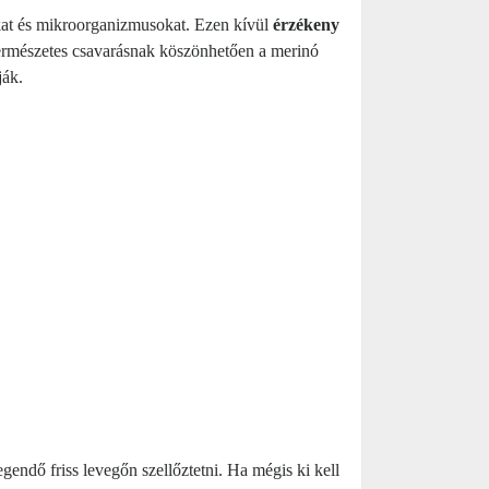
kat és mikroorganizmusokat. Ezen kívül
érzékeny
 természetes csavarásnak köszönhetően a merinó
ják.
endő friss levegőn szellőztetni. Ha mégis ki kell