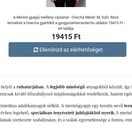
A Merinó gyapjú mellény cipzárral - Ovecha Méret: M, Szín: Bézs
terméket a Ovecha gyártótól a gyogyszertarcenter.hu oldalon 19415 Ft -
ért találja.
19415 Ft
Ellenőrizd az elérhetőséget
 helyét a
ruhatárjában
. A
legjobb minőségű
anyagokból készült, így
emcsak kiváló hőszabályozó tulajdonságokkal rendelkezik, hanem egész
intetikus adalékanyagok nélkül. A merinógyapjú egy keratin nevű
ter
 évben legeltető,
speciálisan tenyésztett juhfajtákból nyerik
.A merinó
inak szerkezete szabálytalan, és a szálak egyenetlensége a fontos, em