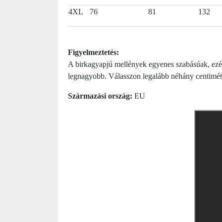
4XL
76
81
132
Figyelmeztetés:
A birkagyapjú mellények egyenes szabásúak, ezért
legnagyobb. Válasszon legalább néhány centiméte
Származási ország:
EU