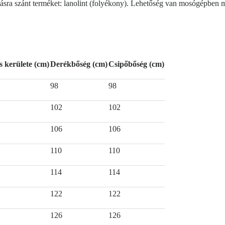
a szánt terméket: lanolint (folyékony). Lehetőség van mosógépben mos
s kerülete (cm)
Derékbőség (cm)
Csipőbőség (cm)
98
98
102
102
106
106
110
110
114
114
122
122
126
126