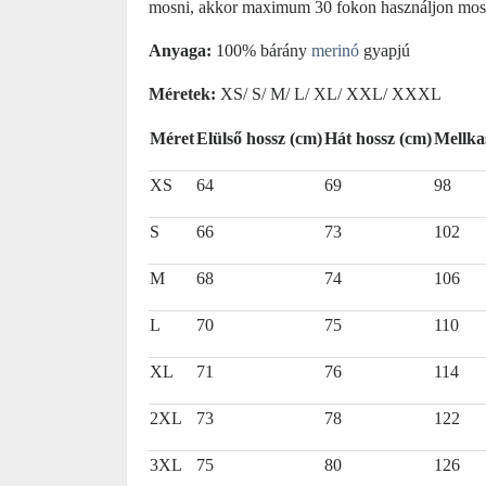
mosni, akkor maximum 30 fokon használjon mosásr
Anyaga:
100% bárány
merinó
gyapjú
Méretek:
XS/ S/ M/ L/ XL/ XXL/ XXXL
Méret
Elülső hossz (cm)
Hát hossz (cm)
Mellka
XS
64
69
98
S
66
73
102
M
68
74
106
L
70
75
110
XL
71
76
114
2XL
73
78
122
3XL
75
80
126