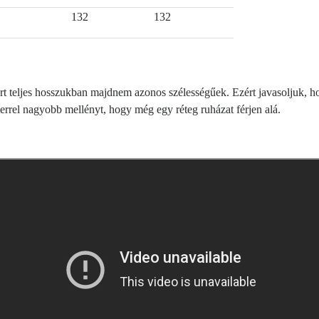
132
132
 teljes hosszukban majdnem azonos szélességűek. Ezért javasoljuk, hog
rrel nagyobb mellényt, hogy még egy réteg ruházat férjen alá.