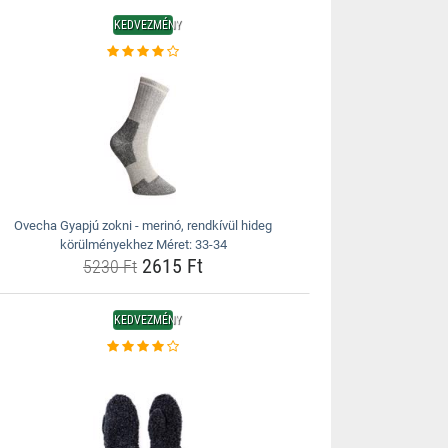
KEDVEZMÉNY
Ovecha Gyapjú zokni - merinó, rendkívül hideg
körülményekhez Méret: 33-34
2615 Ft
5230 Ft
KEDVEZMÉNY