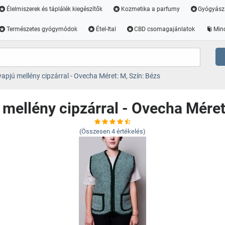
Élelmiszerek és táplálék kiegészítők
Kozmetika a parfumy
Gyógyász
Természetes gyógymódok
Étel-Ital
CBD csomagajánlatok
Min
apjú mellény cipzárral - Ovecha Méret: M, Szín: Bézs
mellény cipzárral - Ovecha Méret
(Összesen
4
értékelés)