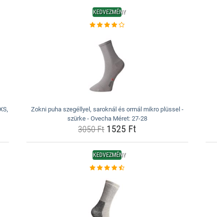
KEDVEZMÉNY
 XS,
Zokni puha szegéllyel, saroknál és orrnál mikro plüssel -
szürke - Ovecha Méret: 27-28
1525 Ft
3050 Ft
KEDVEZMÉNY