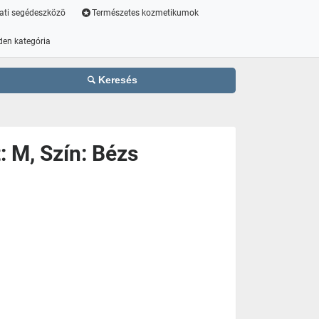
ati segédeszközö
Természetes kozmetikumok
den kategória
Keresés
: M, Szín: Bézs