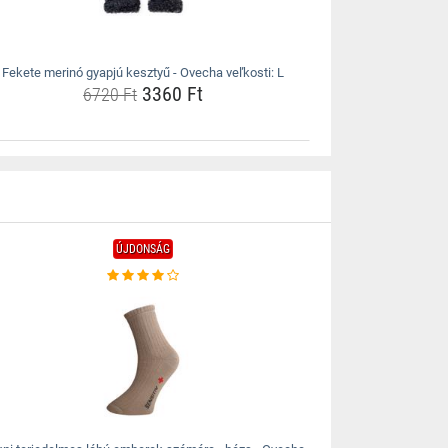
Fekete merinó gyapjú kesztyű - Ovecha veľkosti: L
3360 Ft
6720 Ft
ÚJDONSÁG