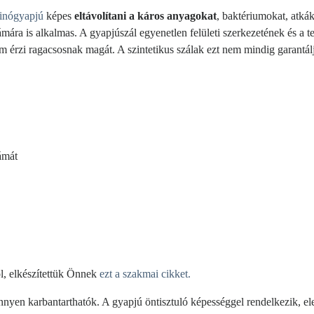
inógyapjú
képes
eltávolítani a káros anyagokat
, baktériumokat, atká
mára is alkalmas. A gyapjúszál egyenetlen felületi szerkezetének és a
 érzi ragacsosnak magát. A szintetikus szálak ezt nem mindig garantál
ámát
l, elkészítettük Önnek
ezt a szakmai cikket.
yen karbantarthatók. A gyapjú öntisztuló képességgel rendelkezik, eleg