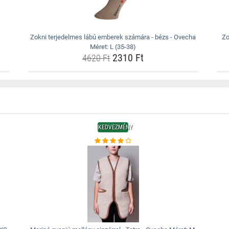
Zokni terjedelmes lábú emberek számára - bézs - Ovecha
Zo
Méret: L (35-38)
2310 Ft
4620 Ft
KEDVEZMÉNY