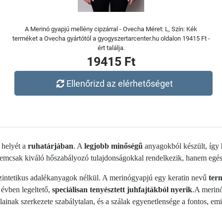
A Merinó gyapjú mellény cipzárral - Ovecha Méret: L, Szín: Kék
terméket a Ovecha gyártótól a gyogyszertarcenter.hu oldalon 19415 Ft -
ért találja.
19415 Ft
Ellenőrizd az elérhetőséget
 helyét a
ruhatárjában
. A
legjobb minőségű
anyagokból készült, így
emcsak kiváló hőszabályozó tulajdonságokkal rendelkezik, hanem egész
intetikus adalékanyagok nélkül. A merinógyapjú egy keratin nevű
ter
 évben legeltető,
speciálisan tenyésztett juhfajtákból nyerik
.A merinó
inak szerkezete szabálytalan, és a szálak egyenetlensége a fontos, em