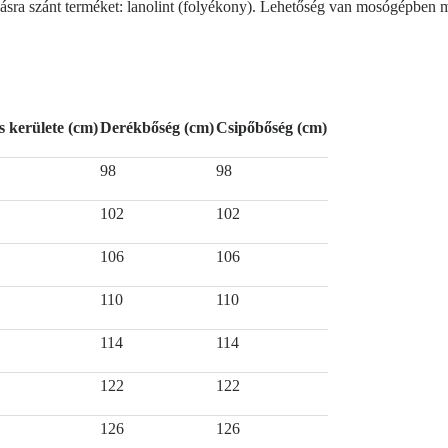
a szánt terméket: lanolint (folyékony). Lehetőség van mosógépben mos
s kerülete (cm)
Derékbőség (cm)
Csipőbőség (cm)
98
98
102
102
106
106
110
110
114
114
122
122
126
126