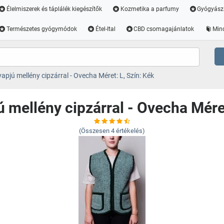
Élelmiszerek és táplálék kiegészítők
Kozmetika a parfumy
Gyógyász
Természetes gyógymódok
Étel-Ital
CBD csomagajánlatok
Min
apjú mellény cipzárral - Ovecha Méret: L, Szín: Kék
 mellény cipzárral - Ovecha Méret
(Összesen
4
értékelés)