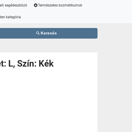
ati segédeszközö
Természetes kozmetikumok
den kategória
Keresés
: L, Szín: Kék