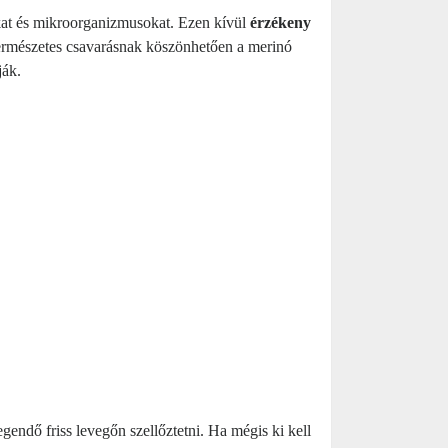
kat és mikroorganizmusokat. Ezen kívül
érzékeny
 természetes csavarásnak köszönhetően a merinó
ják.
endő friss levegőn szellőztetni. Ha mégis ki kell