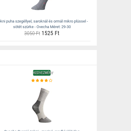
kni puha szegéllyel, saroknál és orrnál mikro plüssel -
sötét szürke - Ovecha Méret: 29-30
1525 Ft
3050 Ft
KEDVEZMÉNY