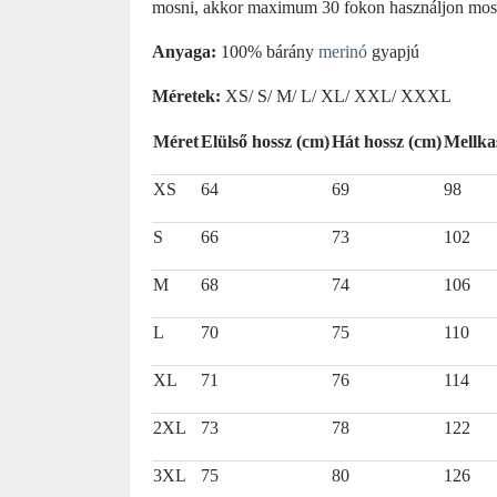
mosni, akkor maximum 30 fokon használjon mosásr
Anyaga:
100% bárány
merinó
gyapjú
Méretek:
XS/ S/ M/ L/ XL/ XXL/ XXXL
Méret
Elülső hossz (cm)
Hát hossz (cm)
Mellka
XS
64
69
98
S
66
73
102
M
68
74
106
L
70
75
110
XL
71
76
114
2XL
73
78
122
3XL
75
80
126