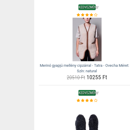
KEDVEZMÉNY
Merinó gyapjú mellény cipzárral - Tatra - Ovecha Méret:
Szín: natural
10255 Ft
20510 Ft
KEDVEZMÉNY