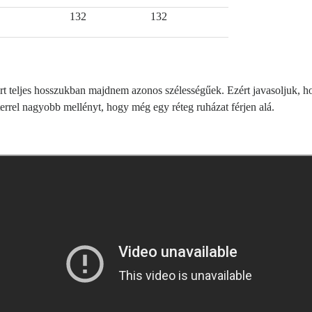
132
132
 teljes hosszukban majdnem azonos szélességűek. Ezért javasoljuk, hog
rrel nagyobb mellényt, hogy még egy réteg ruházat férjen alá.