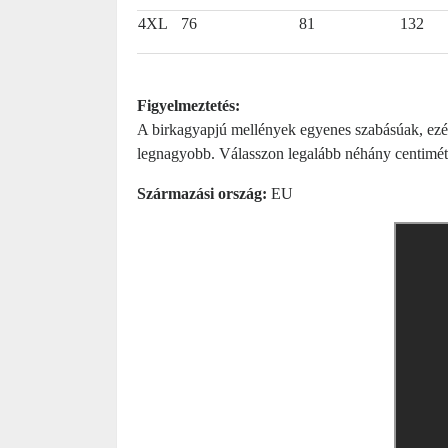
4XL
76
81
132
Figyelmeztetés:
A birkagyapjú mellények egyenes szabásúak, ezért
legnagyobb. Válasszon legalább néhány centiméte
Származási ország:
EU