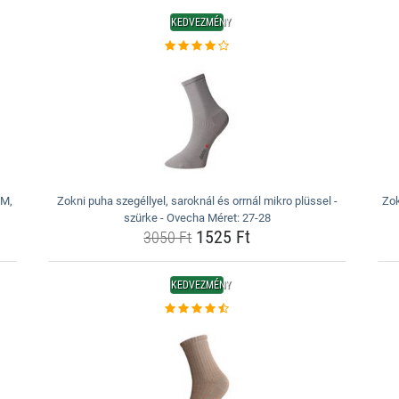
KEDVEZMÉNY
 M,
Zokni puha szegéllyel, saroknál és orrnál mikro plüssel -
Zok
szürke - Ovecha Méret: 27-28
1525 Ft
3050 Ft
KEDVEZMÉNY