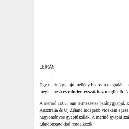
LEÍRÁS
Egy
merinó
gyapjú mellény biztosan megtalálja a
megjelenésű és
minden évszakhoz megfelelő
. N
A
merinó
100%-ban természetes báránygyapjú, sz
Ausztrália és Új-Zéland hidegebb vidékein egész
hagyományos gyapjúszálak. A merinó gyapjú szála
tulajdonságokkal rendelkezik.