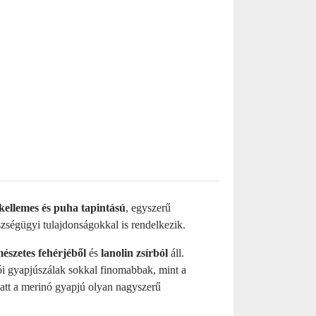
kellemes és puha tapintású
, egyszerű
ségügyi tulajdonságokkal is rendelkezik.
mészetes fehérjéből
és
lanolin zsírból
áll.
i gyapjúszálak sokkal finomabbak, mint a
iatt a merinó gyapjú olyan nagyszerű