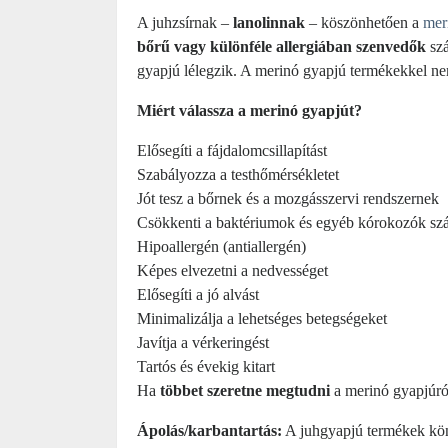
A juhzsírnak –
lanolinnak
– köszönhetően a
mer
bőrű vagy különféle allergiában szenvedők
szá
gyapjú lélegzik. A merinó gyapjú termékekkel nem
Miért válassza a merinó gyapjút?
Elősegíti a fájdalomcsillapítást
Szabályozza a testhőmérsékletet
Jót tesz a bőrnek és a mozgásszervi rendszernek
Csökkenti a baktériumok és egyéb kórokozók sz
Hipoallergén (antiallergén)
Képes elvezetni a nedvességet
Elősegíti a jó alvást
Minimalizálja a lehetséges betegségeket
Javítja a vérkeringést
Tartós és évekig kitart
Ha
többet szeretne megtudni
a merinó gyapjúró
Ápolás/karbantartás:
A juhgyapjú termékek könn