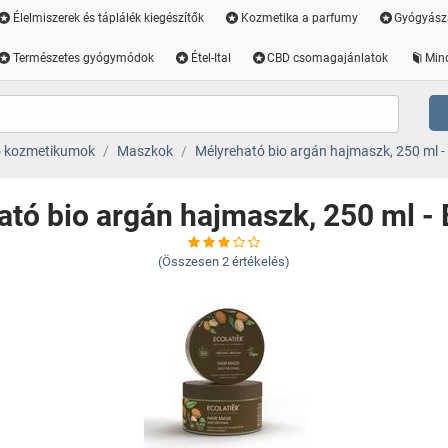
Élelmiszerek és táplálék kiegészítők
Kozmetika a parfumy
Gyógyász
Természetes gyógymódok
Étel-Ital
CBD csomagajánlatok
Min
ó kozmetikumok
Maszkok
Mélyreható bio argán hajmaszk, 250 ml - 
tó bio argán hajmaszk, 250 ml - 
(Összesen
2
értékelés)