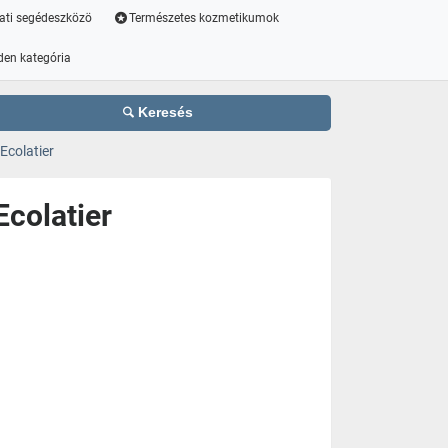
ati segédeszközö
Természetes kozmetikumok
den kategória
Keresés
Ecolatier
Ecolatier