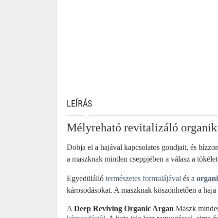
LEÍRÁS
Mélyreható revitalizáló organik
Dobja el a hajával kapcsolatos gondjait, és bízzo
a maszknak minden cseppjében a válasz a tökélete
Egyedülálló
természetes formulájával
és a
organi
károsodásokat. A maszknak köszönhetően a haja v
A
Deep Reviving Organic Argan
Maszk minden e