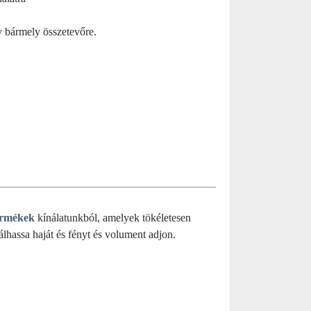
y bármely összetevőre.
ermékek
kínálatunkból, amelyek tökéletesen
álhassa haját és
fényt és volument adjon.