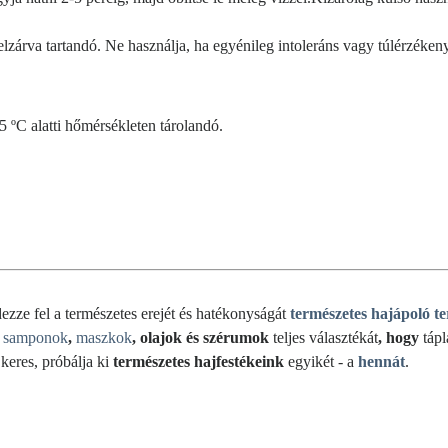
lzárva tartandó. Ne használja, ha egyénileg intoleráns vagy túlérzéken
5 ºC alatti hőmérsékleten tárolandó.
dezze fel a természetes erejét és hatékonyságát
természetes hajápoló t
samponok
,
maszkok
, olajok és szérumok
teljes választékát
, hogy
tápl
 keres, próbálja ki
természetes hajfestékeink
egyikét - a
hennát
.