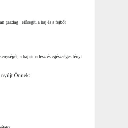
ban
gazdag
,
elősegíti a haj és a fejbőr
kenységét, a haj sima lesz és egészséges fényt
nyújt Önnek:
álatra