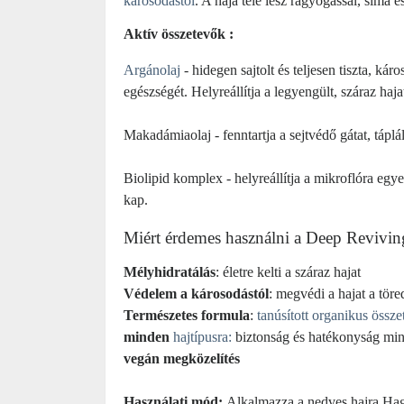
károsodástól
. A haja tele lesz ragyogással, sima é
Aktív összetevők :
Argánolaj
-
hidegen sajtolt és teljesen tiszta, ká
egészségét.
Helyreállítja a legyengült, száraz haja
Makadámiaolaj
- fenntartja a sejtvédő gátat, tápl
Biolipid komplex
- helyreállítja a mikroflóra egy
kap.
Miért érdemes használni a Deep Revivi
Mélyhidratálás
: életre kelti a száraz hajat
Védelem a károsodástól
: megvédi a hajat a töre
Természetes formula
:
tanúsított organikus össz
minden
hajtípusra
:
biztonság és hatékonyság min
vegán megközelítés
Használati mód:
Alkalmazza a nedves hajra.
Hag