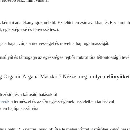
s erősebb lesz, mint valaha.
ros kémiai adalékanyagok nélkül. Ez
telítetlen zsírsavakban és
E-vitamin
t, egészségessé és fényessé teszi.
álja a hajat, zárja a nedvességet és növeli a haj rugalmasságát.
ensúlyát és támogatja az egészséges fejbőr mikroflóra létfontosságú tevé
ng Organic Argana Maszkot? Nézze meg, milyen
előnyöket
dezéstől és a károsító hatásoktól
etevők
a természet és az Ön egészségének tiszteletben tartásával
den hajtípus számára
yja hatni 2-5 percig, majd öblítse le meleg vízzel.
Kizárólag külső haszn