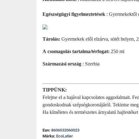
Egészségügyi figyelmeztetések
: Gyermekektől e
Tárolás:
Gyermekek elől elzárva, sötét helyen, 2
A
csomagolás tartalma/térfogat:
250 ml
Származási ország
: Szerbia
TIPPÜNK:
Felejtse el a hajával kapcsolatos aggodalmait. Fe
gondoskodnak szépségkoronájáról. Tekintse meg
Ha kíméletes és természetes árnyalatú hajfestéket
Ean:
8606032060023
Márka:
EcoLatier