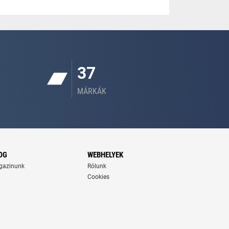
37
MÁRKÁK
OG
WEBHELYEK
gazinunk
Rólunk
Cookies