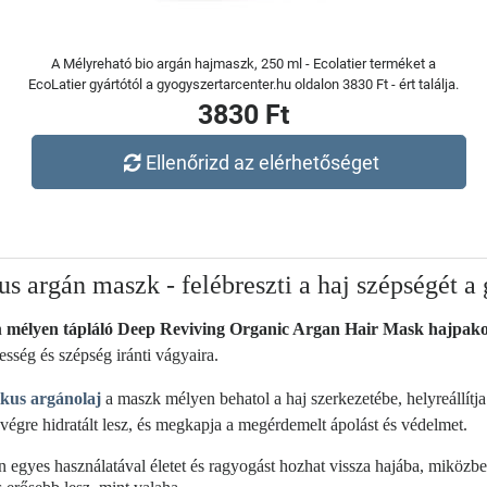
A Mélyreható bio argán hajmaszk, 250 ml - Ecolatier terméket a
EcoLatier gyártótól a gyogyszertarcenter.hu oldalon 3830 Ft - ért találja.
3830 Ft
Ellenőrizd az elérhetőséget
us argán maszk - felébreszti a haj szépségét a
n
mélyen tápláló Deep Reviving Organic Argan Hair Mask hajpak
sség és szépség iránti vágyaira.
kus argánolaj
a maszk mélyen behatol a haj szerkezetébe, helyreállítja
égre hidratált lesz, és megkapja a megérdemelt ápolást és védelmet.
gyes használatával életet és ragyogást hozhat vissza hajába, miközben