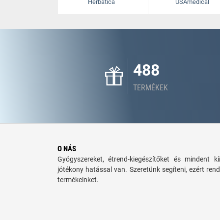
Herbatica
USAmedical
488
TERMÉKEK
O NÁS
Gyógyszereket, étrend-kiegészítőket és mindent 
jótékony hatással van. Szeretünk segíteni, ezért rend
termékeinket.