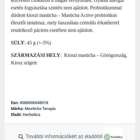
közvetlen csökkenti a magas vérnyomást. Gyanta allergia
esetén fogyasztása szintén nem ajánlott. Probiotikummal
dúsított kioszi masticha – Masticha Active probiotikus
élesztőt tartalmaz, mely használata centrális érkatéterrel
rendelkező páciens esetében nem ajánlott.
SÚLY
: 45 g (+-5%)
SZÁRMAZÁSI HELY
: Kioszi masticha – Görögország,
Kiosz szigete
Ean:
8588006048018
Márka:
Masticha Terapia
Eladó:
Herbatica
További információkért az eladótól