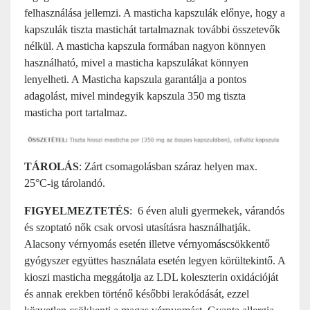
felhasználása jellemzi. A masticha kapszulák előnye, hogy a
kapszulák tiszta mastichát tartalmaznak további összetevők
nélkül. A masticha kapszula formában nagyon könnyen
használható, mivel a masticha kapszulákat könnyen
lenyelheti. A Masticha kapszula garantálja a pontos
adagolást, mivel mindegyik kapszula 350 mg tiszta
masticha port tartalmaz.
TÁROLÁS
: Zárt csomagolásban száraz helyen max.
25°C-ig tárolandó.
FIGYELMEZTETÉS
: 6 éven aluli gyermekek, várandós
és szoptató nők csak orvosi utasításra használhatják.
Alacsony vérnyomás esetén illetve vérnyomáscsökkentő
gyógyszer együttes használata esetén legyen körültekintő. A
kioszi masticha meggátolja az LDL koleszterin oxidációját
és annak erekben történő későbbi lerakódását, ezzel