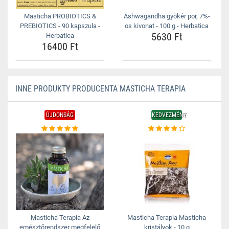
Masticha PROBIOTICS &
Ashwagandha gyökér por, 7%-
PREBIOTICS - 90 kapszula -
os kivonat - 100 g - Herbatica
5630 Ft
Herbatica
16400 Ft
INNE PRODUKTY PRODUCENTA MASTICHA TERAPIA
ÚJDONSÁG
KEDVEZMÉNY
Masticha Terapia Az
Masticha Terapia Masticha
emésztőrendszer megfelelő
kristályok - 10 g