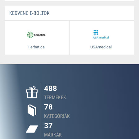
KEDVENC E-BOLTOK
Herbatica
USAmedical
488
TERMÉKEK
78
KATEGÓRIÁK
37
MÁRKÁK