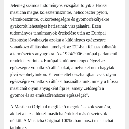
Jelenleg számos tudományos vizsgálat folyik a Híoszi
masticha magas koleszterinszintre, helicobacter pylori,
vércukorszintre, cukorbetegségre és gyomorfekélyekre
gyakorolt lehetséges hatásainak vizsgálatára. Ezen
tudományos tanulmányok értékelése után az Európai
Bizottság jóváhagyja azokat a különleges egészségre
vonatkozó állításokat, amelyek az EU-ban felhasználhatók
a természetes anyagokra. Az 1924/2006 európai parlamenti
rendelet szerint az Európai Unió nem engedélyezi az
egészségre vonatkozó állításokat, amelyeket nem hagytak
jóvá webhelyünkön. E rendelettel összhangban csak olyan
egészségre vonatkozó állítást használhatunk, amely a híoszi
mastichát olyan anyagként írja le, amely „elősegíti a
gyomor és az emésztőrendszer egészségét”.
A Masticha Original megfelelő megoldás azok számára,
akiket a tiszta híoszi masticha érdekel más összetevők
nélkül. A Masticha Original 100% -ban híoszi mastiachát
tartalmaz.