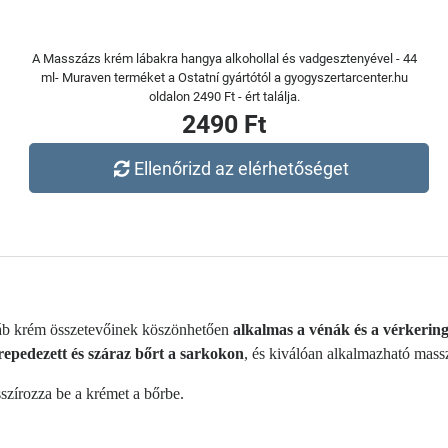
A Masszázs krém lábakra hangya alkohollal és vadgesztenyével - 44
ml- Muraven terméket a Ostatní gyártótól a gyogyszertarcenter.hu
oldalon 2490 Ft - ért találja.
2490 Ft
Ellenőrizd az elérhetőséget
 láb krém összetevőinek köszönhetően
alkalmas a vénák és a vérkeringé
 repedezett és száraz bőrt a sarkokon
, és kiválóan alkalmazható mass
asszírozza be a krémet a bőrbe.