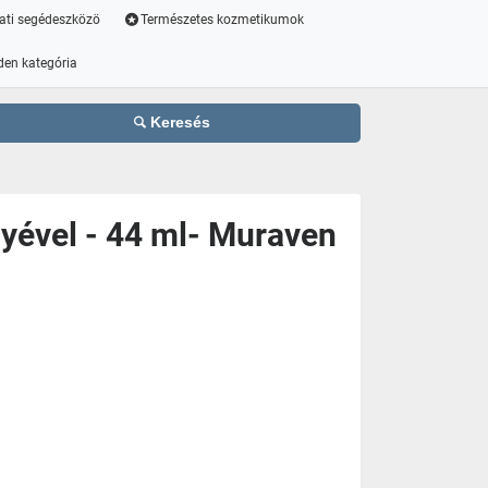
ati segédeszközö
Természetes kozmetikumok
den kategória
Keresés
yével - 44 ml- Muraven