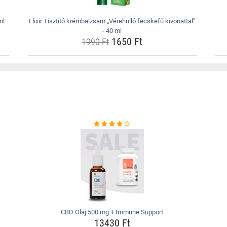
ml
Elixir Tisztitó krémbalzsam „Vérehulló fecskefű kivonattal”
- 40 ml
1650 Ft
1990 Ft
CBD Olaj 500 mg + Immune Support
13430 Ft