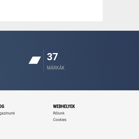
37
MÁRKÁK
OG
WEBHELYEK
gazinunk
Rólunk
Cookies