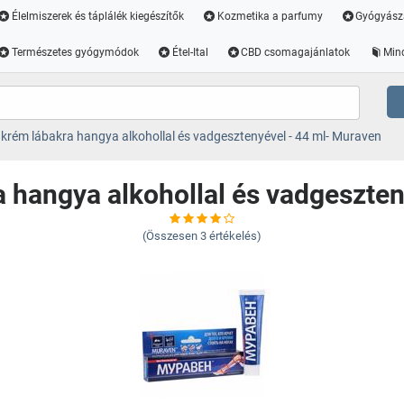
Élelmiszerek és táplálék kiegészítők
Kozmetika a parfumy
Gyógyász
Természetes gyógymódok
Étel-Ital
CBD csomagajánlatok
Min
rém lábakra hangya alkohollal és vadgesztenyével - 44 ml- Muraven
 hangya alkohollal és vadgeszten
(Összesen
3
értékelés)