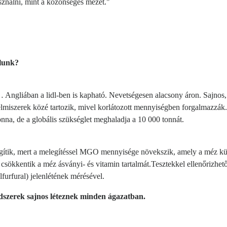
sználni, mint a közönséges mézet."
olunk?
 Angliában a lidl-ben is kapható. Nevetségesen alacsony áron. Sajnos, a
lmiszerek közé tartozik, mivel korlátozott mennyiségben forgalmazzák.
a, de a globális szükséglet meghaladja a 10 000 tonnát.
tik, mert a melegítéssel MGO mennyisége növekszik, amely a méz külö
csökkentik a méz ásványi- és vitamin tartalmát.Tesztekkel ellenőrizhet
rfural) jelenlétének mérésével.
ódszerek sajnos léteznek minden ágazatban.