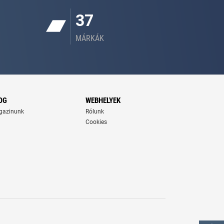
37
MÁRKÁK
OG
WEBHELYEK
gazinunk
Rólunk
Cookies