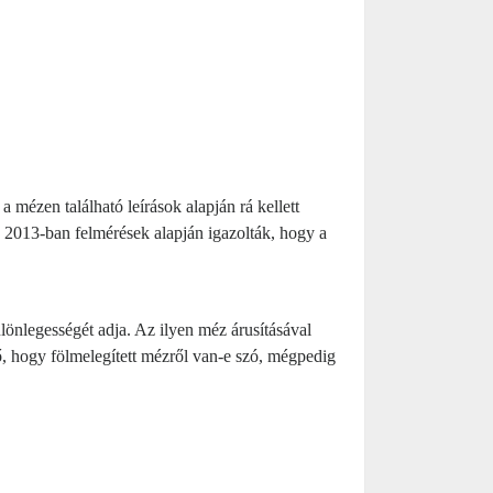
 mézen található leírások alapján rá kellett
 2013-ban felmérések alapján igazolták, hogy a
nlegességét adja. Az ilyen méz árusításával
ő, hogy fölmelegített mézről van-e szó, mégpedig