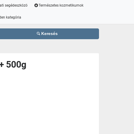
ati segédeszközö
Természetes kozmetikumok
den kategória
Keresés
+ 500g