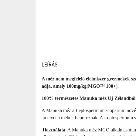
LEÍRÁS
A méz nem megfelelő élelmiszer gyermekek szá
adja, amely 100mg/kg(MGO™ 100+).
100% természetes Manuka méz Új-Zélandból
A Manuka méz a Leptospermum scoparium növény v
amelyet a méhek beporoznak. A Leptospermum scopa
Használata
: A Manuka méz MGO alkalmas mindenn