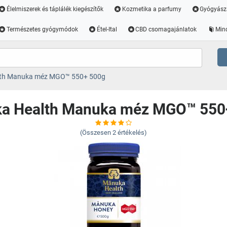
Élelmiszerek és táplálék kiegészítők
Kozmetika a parfumy
Gyógyász
Természetes gyógymódok
Étel-Ital
CBD csomagajánlatok
Min
th Manuka méz MGO™ 550+ 500g
a Health Manuka méz MGO™ 550
(Összesen
2
értékelés)