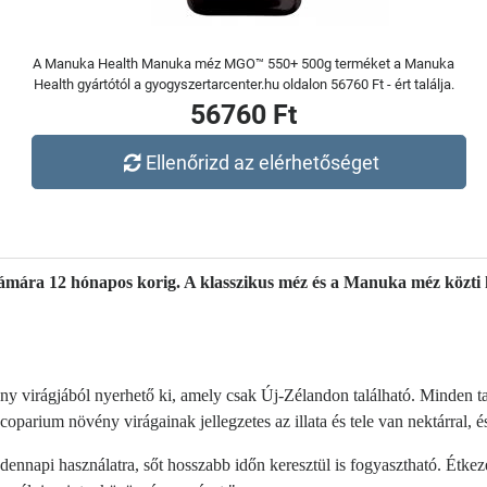
A Manuka Health Manuka méz MGO™ 550+ 500g terméket a Manuka
Health gyártótól a gyogyszertarcenter.hu oldalon 56760 Ft - ért találja.
56760 Ft
Ellenőrizd az elérhetőséget
mára 12 hónapos korig. A klasszikus méz és a Manuka méz közti k
irágjából nyerhető ki, amely csak Új-Zélandon található. Minden ta
rium növény virágainak jellegzetes az illata és tele van nektárral, é
api használatra, sőt hosszabb időn keresztül is fogyasztható. Étkezés