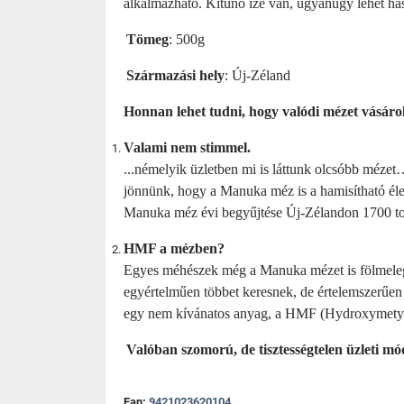
alkalmazható.
Kitűnő íze van, ugyanúgy lehet ha
Tömeg
: 500g
Származási hely
: Új-Zéland
Honnan lehet tudni, hogy valódi mézet vásár
Valami nem stimmel.
...némelyik üzletben mi is láttunk olcsóbb mézet…
jönnünk, hogy a Manuka méz is a hamisítható éle
Manuka méz évi begyűjtése Új-Zélandon 1700 tonn
HMF a mézben?
Egyes méhészek még a Manuka mézet is fölmelegí
egyértelműen többet keresnek, de értelemszerűen 
egy nem kívánatos anyag, a HMF (Hydroxymetylfu
Valóban szomorú, de tisztességtelen üzleti m
Ean:
9421023620104