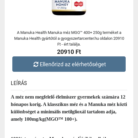
A Manuka Health Manuka méz MGO™ 400+ 250g terméket a
Manuka Health gyártótól a gyogyszertarcenter.hu oldalon 20910
Ft - ért találja.
20910 Ft
Ellenőrizd az elérhetőséget
LEÍRÁS
A méz nem megfelelő élelmiszer gyermekek számára 12
hónapos korig. A klasszikus méz és a Manuka méz közti
különbséget a minimális metilglioxál tartalom adja,
amely 100mg/kg(MGO™ 100+).