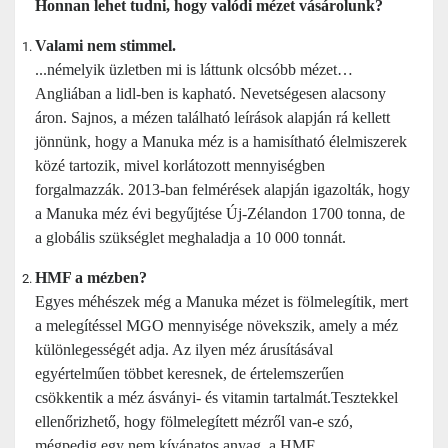
Honnan lehet tudni, hogy valódi mézet vásárolunk?
Valami nem stimmel.
...némelyik üzletben mi is láttunk olcsóbb mézet…
Angliában a lidl-ben is kapható. Nevetségesen alacsony
áron. Sajnos, a mézen található leírások alapján rá kellett
jönnünk, hogy a Manuka méz is a hamisítható élelmiszerek
közé tartozik, mivel korlátozott mennyiségben
forgalmazzák. 2013-ban felmérések alapján igazolták, hogy
a Manuka méz évi begyűjtése Új-Zélandon 1700 tonna, de
a globális szükséglet meghaladja a 10 000 tonnát.
HMF a mézben?
Egyes méhészek még a Manuka mézet is fölmelegítik, mert
a melegítéssel MGO mennyisége növekszik, amely a méz
különlegességét adja. Az ilyen méz árusításával
egyértelműen többet keresnek, de értelemszerűen
csökkentik a méz ásványi- és vitamin tartalmát.Tesztekkel
ellenőrizhető, hogy fölmelegített mézről van-e szó,
mégpedig egy nem kívánatos anyag, a HMF