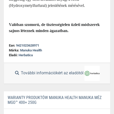
(Hydroxymetylfurfural) jelenlétének mérésével.
Valóban szomorú, de tisztességtelen üzleti módszerek
sajnos léteznek minden ágazatban.
Ean:
9421023628971
Márka:
Manuka Health
Eladó:
Herbatica
További információkért az eladótól
WARIANTY PRODUKTÓW MANUKA HEALTH MANUKA MÉZ
MGO™ 400+ 250G