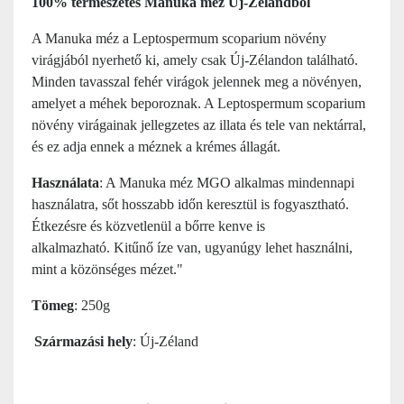
100% természetes Manuka méz Új-Zélandból
A Manuka méz a Leptospermum scoparium növény
virágjából nyerhető ki, amely csak Új-Zélandon található.
Minden tavasszal fehér virágok jelennek meg a növényen,
amelyet a méhek beporoznak. A Leptospermum scoparium
növény virágainak jellegzetes az illata és tele van nektárral,
és ez adja ennek a méznek a krémes állagát.
Használata
: A Manuka méz MGO alkalmas mindennapi
használatra, sőt hosszabb időn keresztül is fogyasztható.
Étkezésre és közvetlenül a bőrre kenve is
alkalmazható.
Kitűnő íze van, ugyanúgy lehet használni,
mint a közönséges mézet."
Tömeg
: 250g
Származási hely
: Új-Zéland