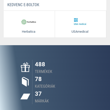
KEDVENC E-BOLTOK
Herbatica
USAmedical
488
TERMÉKEK
78
KATEGÓRIÁK
37
MÁRKÁK