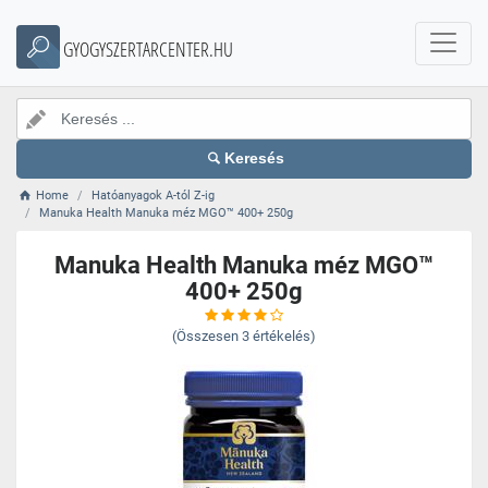
GYOGYSZERTARCENTER.HU
Keresés
Home
Hatóanyagok A-tól Z-ig
Manuka Health Manuka méz MGO™ 400+ 250g
Manuka Health Manuka méz MGO™
400+ 250g
(Összesen
3
értékelés)