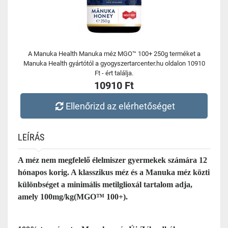
A Manuka Health Manuka méz MGO™ 100+ 250g terméket a
Manuka Health gyártótól a gyogyszertarcenter.hu oldalon 10910
Ft - ért találja.
10910 Ft
Ellenőrizd az elérhetőséget
LEÍRÁS
A méz nem megfelelő élelmiszer gyermekek számára 12
hónapos korig. A klasszikus méz és a Manuka méz közti
különbséget a minimális metilglioxál tartalom adja,
amely 100mg/kg(MGO™ 100+).