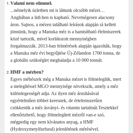
Valami nem stimmel.
...némelyik üzletben mi is láttunk olcsóbb mézet…
Angliában a lidl-ben is kapható. Nevetségesen alacsony
áron. Sajnos, a mézen található leírások alapján rá kellett
jönnünk, hogy a Manuka méz is a hamisítható élelmiszerek
közé tartozik, mivel korlátozott mennyiségben
forgalmazzák. 2013-ban felmérések alapján igazolták, hogy
a Manuka méz évi begyűjtése Új-Zélandon 1700 tonna, de
a globális szükséglet meghaladja a 10 000 tonnát.
HMF a mézben?
Egyes méhészek még a Manuka mézet is fölmelegítik, mert
a melegítéssel MGO mennyisége növekszik, amely a méz
különlegességét adja. Az ilyen méz árusításával
egyértelműen többet keresnek, de értelemszerűen
csökkentik a méz ásványi- és vitamin tartalmát.Tesztekkel
ellenőrizhető, hogy fölmelegített mézről van-e szó,
mégpedig egy nem kívánatos anyag, a HMF
(Hydroxymetylfurfural) jelenlétének mérésével.