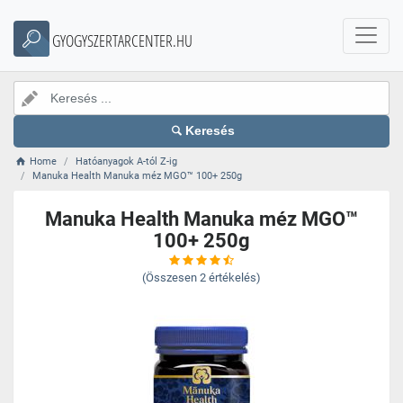
GYOGYSZERTARCENTER.HU
Keresés
Home
Hatóanyagok A-tól Z-ig
Manuka Health Manuka méz MGO™ 100+ 250g
Manuka Health Manuka méz MGO™
100+ 250g
(Összesen
2
értékelés)