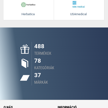
Herbatica
USAmedical
488
TERMÉKEK
78
KATEGÓRIÁK
37
MÁRKÁK
O NÁS
INFORMÁCIÓ