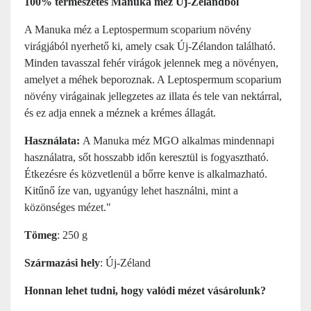
100% természetes Manuka méz Új-Zélandból
A Manuka méz a Leptospermum scoparium növény
virágjából nyerhető ki, amely csak Új-Zélandon található.
Minden tavasszal fehér virágok jelennek meg a növényen,
amelyet a méhek beporoznak. A Leptospermum scoparium
növény virágainak jellegzetes az illata és tele van nektárral,
és ez adja ennek a méznek a krémes állagát.
Használata:
A Manuka méz MGO alkalmas mindennapi
használatra, sőt hosszabb időn keresztül is fogyasztható.
Étkezésre és közvetlenül a bőrre kenve is alkalmazható.
Kitűnő íze van, ugyanúgy lehet használni, mint a
közönséges mézet."
Tömeg
: 250 g
Származási hely
: Új-Zéland
Honnan lehet tudni, hogy valódi mézet vásárolunk?