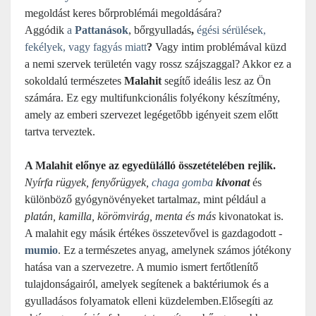
megoldást keres bőrproblémái megoldására?
Aggódik
a
Pattanások
, bőrgyulladás
,
égési sérülések,
fekélyek, vagy fagyás miatt
?
Vagy intim problémával küzd
a nemi szervek területén vagy rossz szájszaggal? Akkor ez a
sokoldalú természetes
Malahit
segítő ideális lesz az Ön
számára. Ez egy multifunkcionális folyékony készítmény,
amely
az emberi szervezet legégetőbb igényeit szem előtt
tartva terveztek.
A Malahit előnye az egyedülálló összetételében rejlik.
Nyírfa rügyek, fenyőrügyek,
chaga gomba
kivonat
és
különböző gyógynövényeket tartalmaz, mint például a
platán, kamilla, körömvirág, menta és más
kivonatokat is.
A malahit egy másik értékes összetevővel is gazdagodott -
mumio
. Ez a
természetes anyag, amelynek számos jótékony
hatása van a szervezetre. A mumio ismert
fertőtlenítő
tulajdonságairól, amelyek segítenek a baktériumok és a
gyulladásos folyamatok elleni küzdelemben.
Elősegíti az