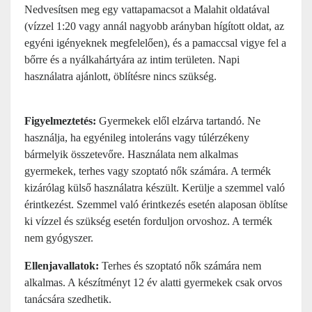
Nedvesítsen meg egy vattapamacsot a Malahit oldatával
(vízzel 1:20 vagy annál nagyobb arányban hígított oldat, az
egyéni igényeknek megfelelően), és a pamaccsal vigye fel a
bőrre és a nyálkahártyára az intim területen. Napi
használatra ajánlott, öblítésre nincs szükség.
Figyelmeztetés:
Gyermekek elől elzárva tartandó. Ne
használja, ha egyénileg intoleráns vagy túlérzékeny
bármelyik összetevőre. Használata nem alkalmas
gyermekek, terhes vagy szoptató nők számára. A termék
kizárólag külső használatra készült. Kerülje a szemmel való
érintkezést. Szemmel való érintkezés esetén alaposan öblítse
ki vízzel és szükség esetén forduljon orvoshoz. A termék
nem gyógyszer.
Ellenjavallatok:
Terhes és szoptató nők számára nem
alkalmas. A készítményt 12 év alatti gyermekek csak orvos
tanácsára szedhetik.