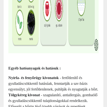
Egyéb hatóanyagok és hatásuk :
Nyírfa- és fenyőrügy kivonatok
- fertőtlenítő és
gyulladáscsökkentő hatásúak, fenntartják a sav-bázis
egyensúlyt, jól fertőtlenítenek, puhítják és nyugtatják a bőrt.
Tölgykéreg kivonat
- szagtalanító, antiallergiás, gombaölő
és gyulladáscsökkentő tulajdonságokkal rendelkezik.
Elősegíti a bőrön lévő kisebb vágások és repedések