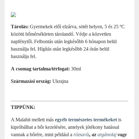
Tárolás:
Gyermekek elől elzárva, sötét helyen, 5 és 25 ºC
közötti hőmérsékleten tárolandó. Védje a közvetlen
napfénytől.
Felbontás után legkésőbb 6 hónapon belül
használja fel. Hígítás után legkésőbb 24 órán belül
használja fel.
A csomag tartalma/térfogat:
30ml
Származási ország:
Ukrajna
TIPPÜNK:
A Malahit mellett más
egyéb természetes termékeket
is
kipróbálhat a bőr kezelésére, amelyek jótékony hatással
vannak a bőrére, mint például a
rózsavíz
, az
argánolaj
vagy