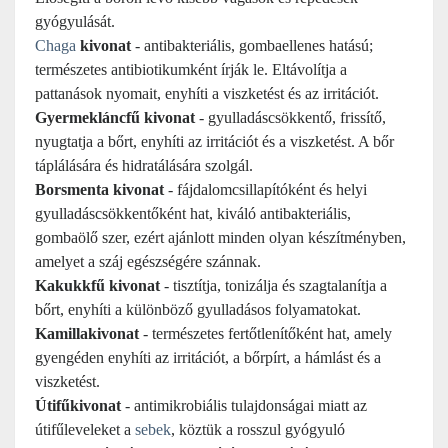
gyógyulását.
Chaga
kivonat
- antibakteriális, gombaellenes hatású;
természetes antibiotikumként írják le. Eltávolítja a
pattanások nyomait, enyhíti a viszketést és az irritációt.
Gyermekláncfű kivonat
- gyulladáscsökkentő, frissítő,
nyugtatja a bőrt, enyhíti az irritációt és a viszketést. A bőr
táplálására és hidratálására szolgál.
Borsmenta kivonat
- fájdalomcsillapítóként és helyi
gyulladáscsökkentőként hat, kiváló antibakteriális,
gombaölő szer, ezért ajánlott minden olyan készítményben,
amelyet a száj egészségére szánnak.
Kakukkfű kivonat
- tisztítja, tonizálja és szagtalanítja a
bőrt, enyhíti a különböző gyulladásos folyamatokat.
Kamillakivonat
- természetes fertőtlenítőként hat, amely
gyengéden enyhíti az irritációt, a bőrpírt, a hámlást és a
viszketést.
Útifűkivonat
- antimikrobiális tulajdonságai miatt az
útifűleveleket a
sebek
, köztük a rosszul gyógyuló