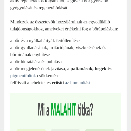
aktív regenerációs folyamatot, segítve a bőr gyorsabb
gyógyulását és regenerálódását.
Mindezek az összetevők hozzájárulnak az egyedülálló
tulajdonságokhoz, amelyeket értékelni fog a bőrápolásban:
a bőr és a nyálkahártyák fertőtlenítése
a bőr gyulladásának, irritációjának, viszketésének és
bőrpírjának enyhítése
a bőr hidratálása és puhítása
a bőr megjelenésének javítása, a
pattanások, hegek és
pigmentfoltok
csökkentése.
felfrissíti a leheletet és
erősíti
az immunitást