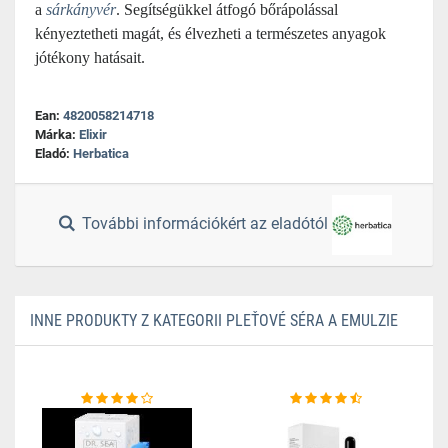
a
sárkányvér
. Segítségükkel átfogó bőrápolással
kényeztetheti magát, és élvezheti a természetes anyagok
jótékony hatásait.
Ean:
4820058214718
Márka:
Elixir
Eladó:
Herbatica
További információkért az eladótól
INNE PRODUKTY Z KATEGORII PLEŤOVÉ SÉRA A EMULZIE