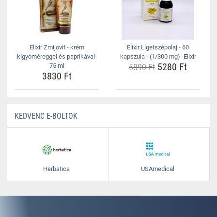
Elixir Zmijovit - krém
Elixir Ligetszépolaj - 60
kígyóméreggel és paprikával-
kapszula - (1/300 mg) -Elixir
5280 Ft
75 ml
5890 Ft
3830 Ft
KEDVENC E-BOLTOK
Herbatica
USAmedical