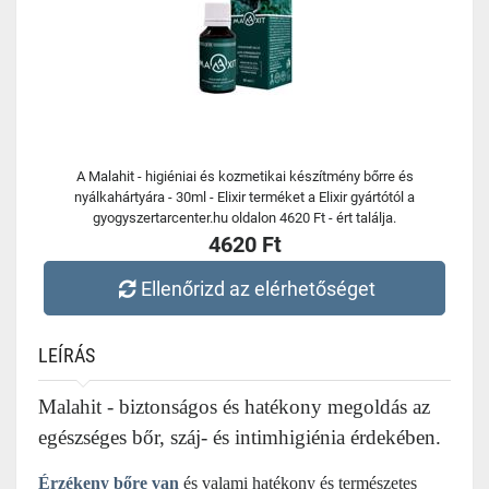
A Malahit - higiéniai és kozmetikai készítmény bőrre és
nyálkahártyára - 30ml - Elixir terméket a Elixir gyártótól a
gyogyszertarcenter.hu oldalon 4620 Ft - ért találja.
4620 Ft
Ellenőrizd az elérhetőséget
LEÍRÁS
Malahit - biztonságos és hatékony megoldás az
egészséges bőr, száj- és intimhigiénia érdekében.
Érzékeny bőre van
és valami hatékony és természetes