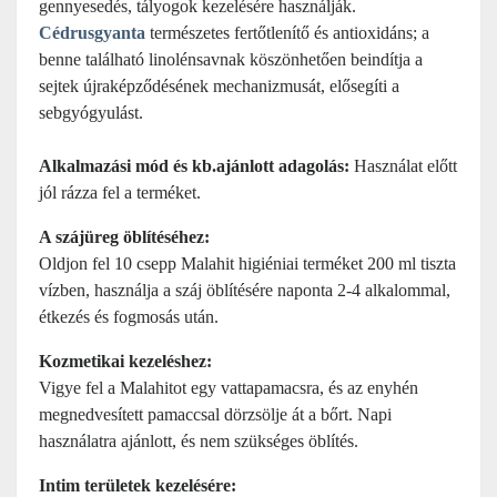
gennyesedés, tályogok kezelésére használják.
Cédrusgyanta
természetes fertőtlenítő és antioxidáns; a
benne található linolénsavnak köszönhetően beindítja a
sejtek újraképződésének mechanizmusát, elősegíti a
sebgyógyulást.
Alkalmazási mód és kb.
ajánlott adagolás:
Használat előtt
jól rázza fel a terméket.
A szájüreg öblítéséhez:
Oldjon fel 10 csepp Malahit higiéniai terméket 200 ml tiszta
vízben, használja a száj öblítésére naponta 2-4 alkalommal,
étkezés és fogmosás után.
Kozmetikai kezeléshez:
Vigye fel a Malahitot egy vattapamacsra, és az enyhén
megnedvesített pamaccsal dörzsölje át a bőrt. Napi
használatra ajánlott, és nem szükséges öblítés.
Intim területek kezelésére: