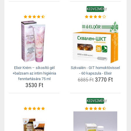
KEDVEZMÉNY
Elixir Krém – síkosító gél
Szkvalén - GIT homoktövissel
+balzsam az intim higiénia
- 60 kapszula - Elixir
3770 Ft
fenntartására 75 ml
6885 Ft
3530 Ft
KEDVEZMÉNY