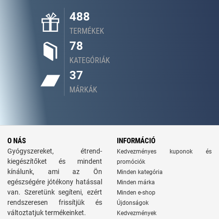
488
TERMÉKEK
78
KATEGÓRIÁK
37
MÁRKÁK
O NÁS
INFORMÁCIÓ
Gyógyszereket, étrend-
Kedvezményes kuponok és
kiegészítőket és mindent
promóciók
kínálunk, ami az Ön
Minden kategória
egészségére jótékony hatással
Minden márka
van. Szeretünk segíteni, ezért
Minden e-shop
rendszeresen frissítjük és
Újdonságok
változtatjuk termékeinket.
Kedvezmények