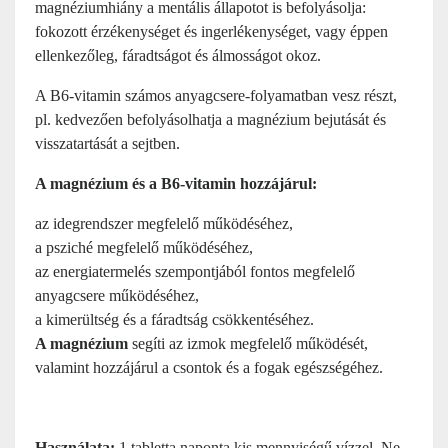
magnéziumhiány a mentális állapotot is befolyásolja:
fokozott érzékenységet és ingerlékenységet, vagy éppen
ellenkezőleg, fáradtságot és álmosságot okoz.
A B6-vitamin számos anyagcsere-folyamatban vesz részt,
pl. kedvezően befolyásolhatja a magnézium bejutását és
visszatartását a sejtben.
A magnézium és a B6-vitamin hozzájárul:
az idegrendszer megfelelő működéséhez,
a psziché megfelelő működéséhez,
az energiatermelés szempontjából fontos megfelelő
anyagcsere működéséhez,
a kimerültség és a fáradtság csökkentéséhez.
A magnézium
segíti az izmok megfelelő működését,
valamint hozzájárul a csontok és a fogak egészségéhez.
Használata:
1 tabletta naponta kis mennyiségű vízzel. Ne