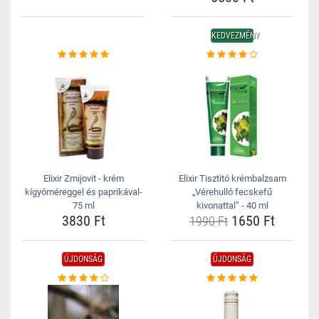
KEDVEZMÉNY
Elixir Zmijovit - krém
Elixir Tisztitó krémbalzsam
kígyóméreggel és paprikával-
„Vérehulló fecskefű
75 ml
kivonattal” - 40 ml
3830 Ft
1650 Ft
1990 Ft
ÚJDONSÁG
ÚJDONSÁG