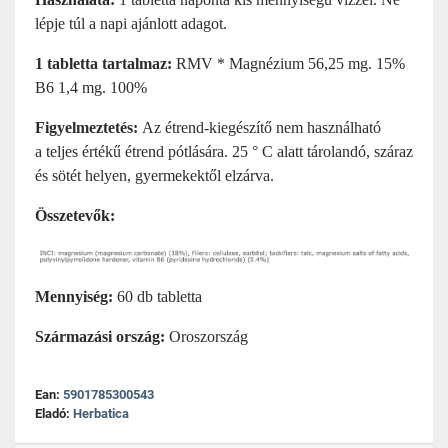
lépje túl a napi ajánlott adagot.
1 tabletta tartalmaz:
RMV * Magnézium 56,25 mg. 15%
B6 1,4 mg. 100%
Figyelmeztetés:
Az étrend-kiegészítő nem használható
a teljes értékű étrend pótlására. 25 ° C alatt tárolandó, száraz
és sötét helyen, gyermekektől elzárva.
Összetevők:
Mennyiség:
60 db tabletta
Származási ország:
Oroszország
Ean:
5901785300543
Eladó:
Herbatica