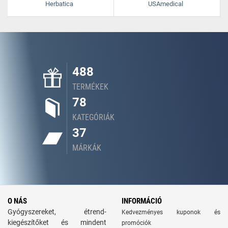
Herbatica
USAmedical
488
TERMÉKEK
78
KATEGÓRIÁK
37
MÁRKÁK
O NÁS
INFORMÁCIÓ
Gyógyszereket, étrend-
Kedvezményes kuponok és
kiegészítőket és mindent
promóciók