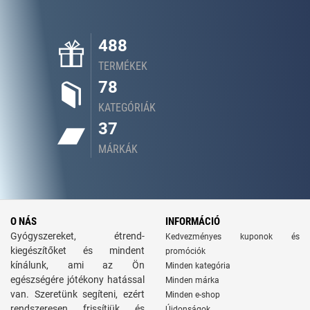
488
TERMÉKEK
78
KATEGÓRIÁK
37
MÁRKÁK
O NÁS
INFORMÁCIÓ
Gyógyszereket, étrend-
Kedvezményes kuponok és
kiegészítőket és mindent
promóciók
kínálunk, ami az Ön
Minden kategória
egészségére jótékony hatással
Minden márka
van. Szeretünk segíteni, ezért
Minden e-shop
rendszeresen frissítjük és
Újdonságok