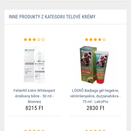
INNE PRODUKTY Z KATEGORII TELOVÉ KRÉMY
Fehérítő krém Whitexpert
LÓERŐ Badiaga gél hegekre,
érzékeny bőrre - 50 ml -
vérömlenyekre, duzzanatokra -
Bionnex
75 ml - LekoPro
8215 Ft
2830 Ft