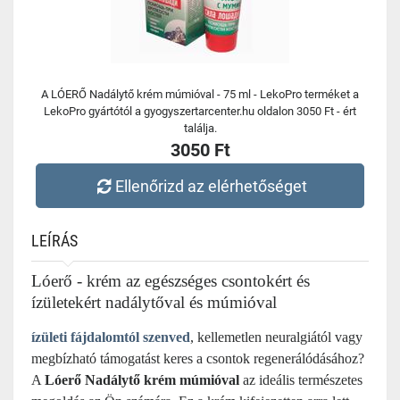
A LÓERŐ Nadálytő krém múmióval - 75 ml - LekoPro terméket a
LekoPro gyártótól a gyogyszertarcenter.hu oldalon 3050 Ft - ért
találja.
3050 Ft
Ellenőrizd az elérhetőséget
LEÍRÁS
Lóerő - krém az egészséges csontokért és
ízületekért nadálytőval és múmióval
ízületi fájdalomtól szenved
, kellemetlen neuralgiától vagy
megbízható támogatást keres a csontok regenerálódásához?
A
Lóerő
Nadálytő krém múmióval
az ideális természetes