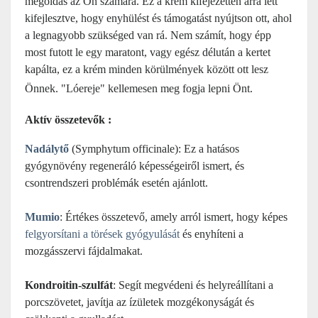
megoldás az Ön számára. Ez a krém kifejezetten arra lett
kifejlesztve, hogy enyhülést és támogatást nyújtson ott, ahol
a legnagyobb szükséged van rá. Nem számít, hogy épp
most futott le egy maratont, vagy egész délután a kertet
kapálta, ez a krém minden körülmények között ott lesz
Önnek. "Lóereje" kellemesen meg fogja lepni Önt.
Aktív összetevők :
Nadálytő
(Symphytum officinale): Ez a hatásos
gyógynövény regeneráló képességeiről ismert, és
csontrendszeri problémák esetén ajánlott.
Mumio
: Értékes összetevő, amely arról ismert, hogy képes
felgyorsítani a törések gyógyulását
és enyhíteni a
mozgásszervi fájdalmakat.
Kondroitin-szulfát
: Segít megvédeni és helyreállítani a
porcszövetet, javítja az ízületek mozgékonyságát és