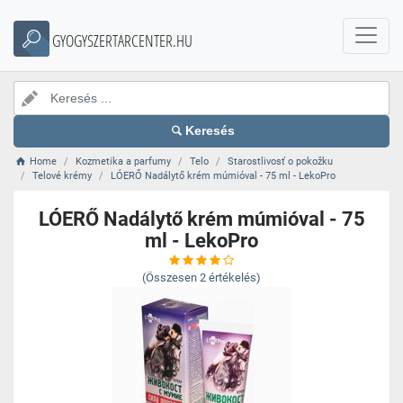
GYOGYSZERTARCENTER.HU
Keresés
Home
Kozmetika a parfumy
Telo
Starostlivosť o pokožku
Telové krémy
LÓERŐ Nadálytő krém múmióval - 75 ml - LekoPro
LÓERŐ Nadálytő krém múmióval - 75
ml - LekoPro
(Összesen
2
értékelés)