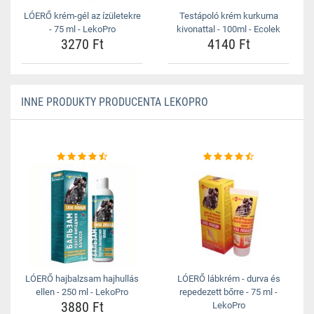
LÓERŐ krém-gél az ízületekre
Testápoló krém kurkuma
- 75 ml - LekoPro
kivonattal - 100ml - Ecolek
3270 Ft
4140 Ft
INNE PRODUKTY PRODUCENTA LEKOPRO
LÓERŐ hajbalzsam hajhullás
LÓERŐ lábkrém - durva és
ellen - 250 ml - LekoPro
repedezett bőrre - 75 ml -
3880 Ft
LekoPro