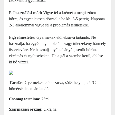
csökkenti a gyulladást.
Felhasználási mód:
Vigye fel a krémet a megtisztított
bőrre, és egyenletesen dörzsölje be kb. 3-5 percig. Naponta
2-3 alkalommal vigye fel a problémás területekre.
Figyelmeztetés:
Gyermekek elől elzárva tartandó. Ne
használja, ha egyénileg intoleráns vagy túlérzékeny bármely
összetevőre.
Ne használja nyálkahártyán, sérült bőrön,
ekcémás és nyílt sebeken. Ha a gél a szembe kerül, öblítse
ki bő vízzel.
Tárolás:
Gyermekek elől elzárva, sötét helyen, 25 ºC alatti
hőmérsékleten tárolandó.
Csomag tartalma:
75ml
Származási ország:
Ukrajna