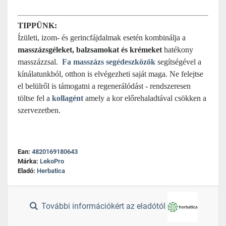
TIPPÜNK:
Ízületi, izom- és gerincfájdalmak esetén kombinálja a
masszázsgéleket, balzsamokat és krémeket
hatékony
masszázzsal.
Fa masszázs segédeszközök
segítségével a
kínálatunkból, otthon is elvégezheti saját maga. Ne felejtse
el belülről is támogatni a regenerálódást - rendszeresen
töltse fel a
kollagént
amely a kor előrehaladtával csökken a
szervezetben.
Ean:
4820169180643
Márka:
LekoPro
Eladó:
Herbatica
További információkért az eladótól