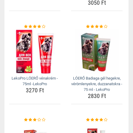
3050 Ft
LekoPro LÓERŐ vénakrém -
LÓERŐ Badiaga gél hegekre,
75ml -LekoPro
vérömlenyekre, duzzanatokra -
3270 Ft
75 ml - LekoPro
2830 Ft