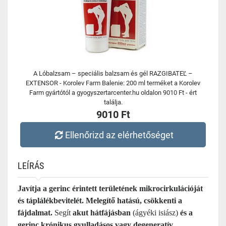
A Lóbalzsam – speciális balzsam és gél RAZGIBATEĽ –
EXTENSOR - Korolev Farm Balenie: 200 ml terméket a Korolev
Farm gyártótól a gyogyszertarcenter.hu oldalon 9010 Ft - ért
találja.
9010 Ft
Ellenőrizd az elérhetőséget
LEÍRÁS
Javítja a gerinc érintett területének mikrocirkulációját
és táplálékbevitelét. Melegítő hatású, csökkenti a
fájdalmat.
Segít
akut hátfájásban
(ágyéki isiász)
és
a
gerinc krónikus gyulladásos vagy degeneratív