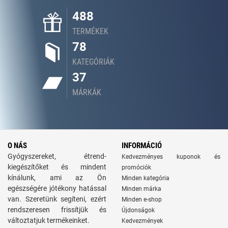
488
TERMÉKEK
78
KATEGÓRIÁK
37
MÁRKÁK
O NÁS
INFORMÁCIÓ
Gyógyszereket, étrend-
Kedvezményes kuponok és
kiegészítőket és mindent
promóciók
kínálunk, ami az Ön
Minden kategória
egészségére jótékony hatással
Minden márka
van. Szeretünk segíteni, ezért
Minden e-shop
rendszeresen frissítjük és
Újdonságok
változtatjuk termékeinket.
Kedvezmények