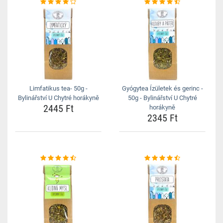
Limfatikus tea- 50g -
Gyógytea Ízületek és gerinc -
Bylinářství U Chytré horákyně
50g - Bylinářství U Chytré
2445 Ft
horákyně
2345 Ft