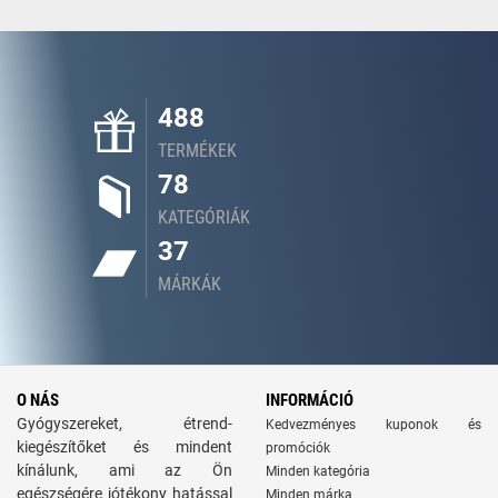
488
TERMÉKEK
78
KATEGÓRIÁK
37
MÁRKÁK
O NÁS
INFORMÁCIÓ
Gyógyszereket, étrend-
Kedvezményes kuponok és
kiegészítőket és mindent
promóciók
kínálunk, ami az Ön
Minden kategória
egészségére jótékony hatással
Minden márka