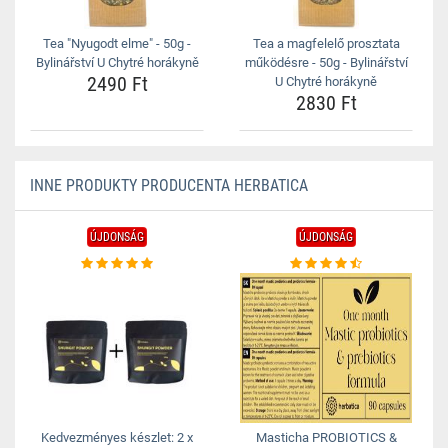
Tea "Nyugodt elme" - 50g -
Tea a magfelelő prosztata
Bylinářství U Chytré horákyně
működésre - 50g - Bylinářství
2490 Ft
U Chytré horákyně
2830 Ft
INNE PRODUKTY PRODUCENTA HERBATICA
ÚJDONSÁG
ÚJDONSÁG
Kedvezményes készlet: 2 x
Masticha PROBIOTICS &