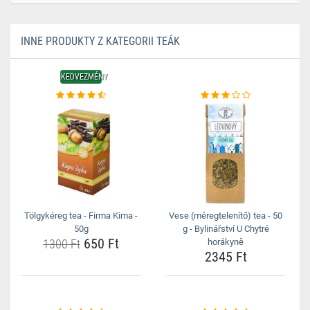
INNE PRODUKTY Z KATEGORII TEÁK
KEDVEZMÉNY
Tölgykéreg tea - Firma Kima -
Vese (méregtelenítő) tea - 50
50g
g - Bylinářství U Chytré
650 Ft
1300 Ft
horákyně
2345 Ft