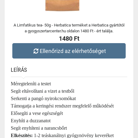
A Limfatikus tea- 50g - Herbatica terméket a Herbatica gyártótól
a gyogyszertarcenter.hu oldalon 1480 Ft - ért találja.
1480 Ft
Ellenőrizd az elérhetőséget
LEÍRÁS
Méregteleníti a testet
Segít eltávolítani a vizet a testből
Serkenti a pangó nyirokcsomókat
Támogatja a keringési rendszer megfelelő működését
Elősegíti a vese egészségét
Enyhíti a duzzanatot
Segít enyhíteni a narancsbőrt
Elkészítés:
1-2 teáskanálnyi gyógynövény keveréket