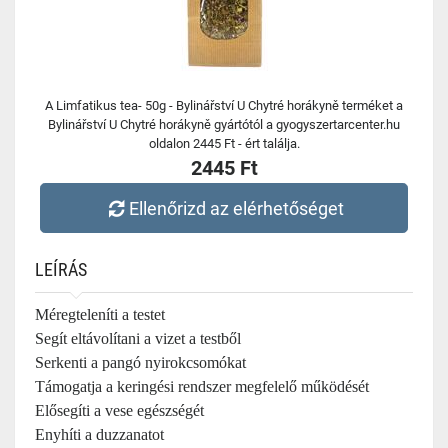
A Limfatikus tea- 50g - Bylinářství U Chytré horákyně terméket a
Bylinářství U Chytré horákyně gyártótól a gyogyszertarcenter.hu
oldalon 2445 Ft - ért találja.
2445 Ft
Ellenőrizd az elérhetőséget
LEÍRÁS
Méregteleníti a testet
Segít eltávolítani a vizet a testből
Serkenti a pangó nyirokcsomókat
Támogatja a keringési rendszer megfelelő működését
Elősegíti a vese egészségét
Enyhíti a duzzanatot