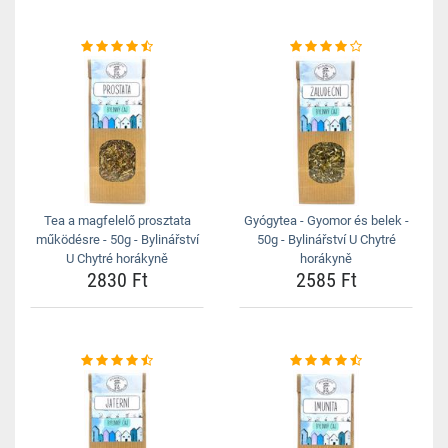
Tea a magfelelő prosztata
Gyógytea - Gyomor és belek -
működésre - 50g - Bylinářství
50g - Bylinářství U Chytré
U Chytré horákyně
horákyně
2830 Ft
2585 Ft