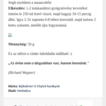
Segít enyhíteni a narancsbőrt
Elkészítés:
1-2 teáskanálnyi gyógynövény keveréket
öntsön le 250 ml forró vízzel, majd hagyja 10-15 percig
állni. Igya 2-3x naponta 6-8 héten keresztül, majd tartson 2
hetes szünetet, mielőtt újra fogyasztaná.
Mennyiség:
50 g
Ez az idézet a címke hátoldalán található
:)
„Az öröm nem a tárgyakban van, hanem bennünk."
(Richard Wagner)
Márka:
Bylinářství U Chytré horákyně
Eladó:
Herbatica