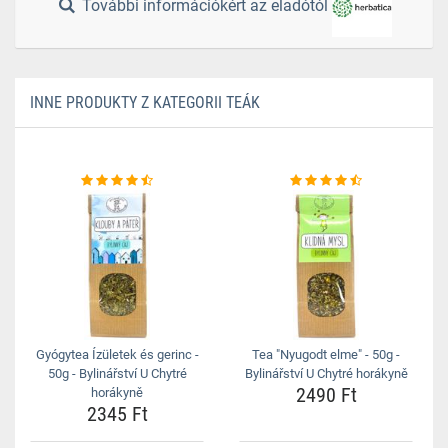
További információkért az eladótól
INNE PRODUKTY Z KATEGORII TEÁK
Gyógytea Ízületek és gerinc -
Tea "Nyugodt elme" - 50g -
50g - Bylinářství U Chytré
Bylinářství U Chytré horákyně
2490 Ft
horákyně
2345 Ft