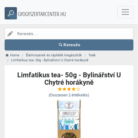
GYOGYSZERTARCENTER.HU
Keresés
Home
Élelmiszerek és táplálék kiegészítők
Teák
Limfatikus tea- 50g - Bylinářství U Chytré horákyně
Limfatikus tea- 50g - Bylinářství U
Chytré horákyně
(Összesen
2
értékelés)