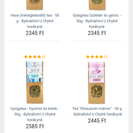
Vese (méregtelenítő) tea - 50
Gyógytea Ízületek és gerinc -
g - Bylinářství U Chytré
50g - Bylinářství U Chytré
horákyně
horákyně
2345 Ft
2345 Ft
Gyógytea - Gyomor és belek -
Tea "Rózsaszín mámor" - 50 g
50g - Bylinářství U Chytré
- Bylinářství U Chytré horákyně
2445 Ft
horákyně
2585 Ft