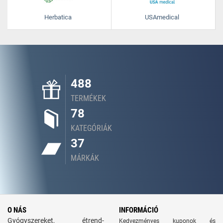
Herbatica
USAmedical
488
TERMÉKEK
78
KATEGÓRIÁK
37
MÁRKÁK
O NÁS
INFORMÁCIÓ
Gyógyszereket, étrend-
Kedvezményes kuponok és