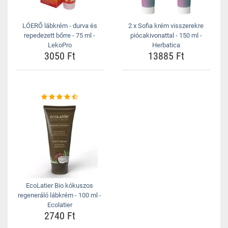
LÓERŐ lábkrém - durva és
2 x Sofia krém visszerekre
repedezett bőrre - 75 ml -
piócakivonattal - 150 ml -
LekoPro
Herbatica
3050 Ft
13885 Ft
EcoLatier Bio kókuszos
regeneráló lábkrém - 100 ml -
Ecolatier
2740 Ft