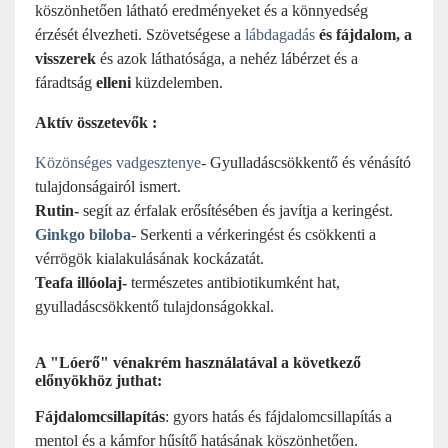
köszönhetően látható eredményeket és a könnyedség
érzését élvezheti. Szövetségese a
lábdagadás
és fájdalom, a
visszerek
és azok láthatósága, a nehéz lábérzet és a
fáradtság
elleni
küzdelemben.
Aktív összetevők :
Közönséges vadgesztenye
- Gyulladáscsökkentő és vénásító
tulajdonságairól ismert.
Rutin-
segít az érfalak erősítésében és javítja a keringést.
Ginkgo biloba
- Serkenti a vérkeringést és csökkenti a
vérrögök kialakulásának kockázatát.
Teafa illóolaj-
természetes antibiotikumként hat,
gyulladáscsökkentő tulajdonságokkal.
A "Lóerő" vénakrém használatával a következő
előnyökhöz juthat:
Fájdalomcsillapítás
: gyors hatás és fájdalomcsillapítás a
mentol és a kámfor hűsítő hatásának köszönhetően.