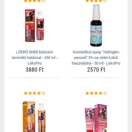
LÓERŐ öblítő balzsam
Kozmetikai spray "Hidrogén-
lamináló hatással - 250 ml -
peroxid" 3%-os oldat külső
LekoPro
használatra - 50 ml - LekoPro
3880 Ft
2570 Ft