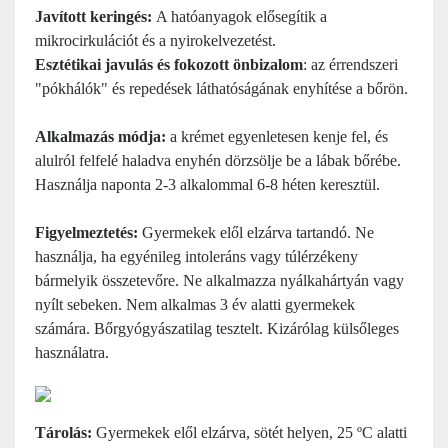
Javított keringés:
A hatóanyagok elősegítik a
mikrocirkulációt és a nyirokelvezetést.
Esztétikai javulás és fokozott önbizalom
: az érrendszeri
"pókhálók" és repedések láthatóságának enyhítése a bőrön.
Alkalmazás módja:
a krémet egyenletesen kenje fel, és
alulról felfelé haladva enyhén dörzsölje be a lábak bőrébe.
Használja naponta 2-3 alkalommal 6-8 héten keresztül.
Figyelmeztetés:
Gyermekek elől elzárva tartandó. Ne
használja, ha egyénileg intoleráns vagy túlérzékeny
bármelyik összetevőre. Ne alkalmazza nyálkahártyán vagy
nyílt sebeken. Nem alkalmas 3 év alatti gyermekek
számára. Bőrgyógyászatilag tesztelt. Kizárólag külsőleges
használatra.
Tárolás:
Gyermekek elől elzárva, sötét helyen, 25 ºC alatti