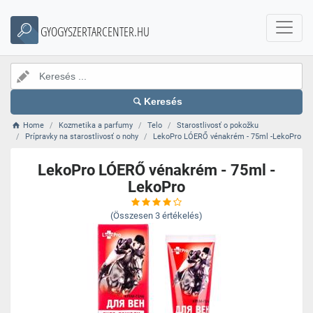
GYOGYSZERTARCENTER.HU
Keresés
Home
Kozmetika a parfumy
Telo
Starostlivosť o pokožku
Prípravky na starostlivosť o nohy
LekoPro LÓERŐ vénakrém - 75ml -LekoPro
LekoPro LÓERŐ vénakrém - 75ml -
LekoPro
(Összesen
3
értékelés)