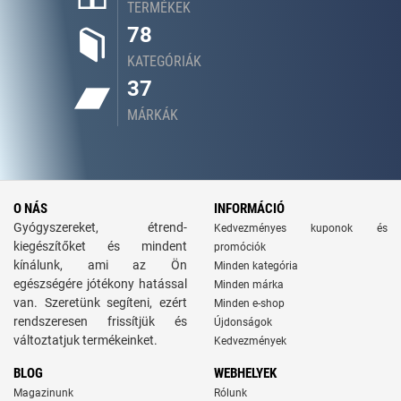
TERMÉKEK
78
KATEGÓRIÁK
37
MÁRKÁK
O NÁS
INFORMÁCIÓ
Gyógyszereket, étrend-
Kedvezményes kuponok és
kiegészítőket és mindent
promóciók
kínálunk, ami az Ön
Minden kategória
egészségére jótékony hatással
Minden márka
van. Szeretünk segíteni, ezért
Minden e-shop
rendszeresen frissítjük és
Újdonságok
változtatjuk termékeinket.
Kedvezmények
BLOG
WEBHELYEK
Magazinunk
Rólunk