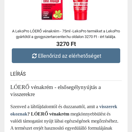
A LekoPro LÓERŐ vénakrém - 75ml -LekoPro terméket a LekoPro
gyártótól a gyogyszertarcenter.hu oldalon 3270 Ft - ért találja.
3270 Ft
Ellenőrizd az elérhetőséget
LEÍRÁS
LÓERŐ vénakrém - elsősegélynyújtás a
visszerekre
Szenved a lábfájdalomtól és duzzanattól, amit a
visszerek
okoznak
? LÓERŐ vénakrém
megkönnyebbülést és
valódi támogatást nyújt lábai egészségének megőrzéséhez.
A természet erejét hasznosító egyedülálló formulájának