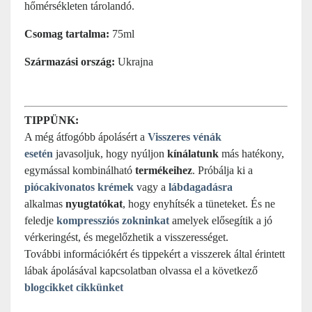
hőmérsékleten tárolandó.
Csomag tartalma:
75ml
Származási ország:
Ukrajna
TIPPÜNK:
A még átfogóbb ápolásért a
Visszeres vénák
esetén
javasoljuk, hogy nyúljon
kínálatunk
más hatékony,
egymással kombinálható
termékeihez
. Próbálja ki a
piócakivonatos krémek
vagy a
lábdagadásra
alkalmas
nyugtatókat
, hogy enyhítsék a tüneteket. És ne
feledje
kompressziós zokninkat
amelyek elősegítik a jó
vérkeringést, és megelőzhetik a visszerességet.
További információkért és tippekért a visszerek által érintett
lábak ápolásával kapcsolatban olvassa el a következő
blogcikket cikkünket