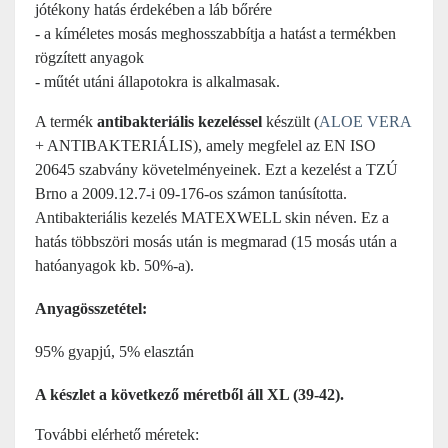
jótékony hatás érdekében
a láb bőrére
- a kíméletes mosás meghosszabbítja a hatást
a termékben
rögzített anyagok
- műtét utáni állapotokra is alkalmasak.
A termék
antibakteriális kezeléssel
készült (
ALOE VERA
+ ANTIBAKTERIÁLIS), amely megfelel az EN ISO
20645 szabvány követelményeinek. Ezt a kezelést a TZÚ
Brno a 2009.12.7-i 09-176-os számon tanúsította.
Antibakteriális kezelés MATEXWELL skin néven. Ez a
hatás többszöri mosás után is megmarad (15 mosás után a
hatóanyagok kb. 50%-a).
Anyagösszetétel:
95%
gyapjú, 5% elasztán
A készlet a következő méretből áll
XL (39-42).
További elérhető méretek: