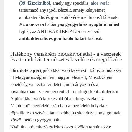
(39-42)
zokniból
, amely egy speciális,
aloe verát
tartalmazó anyagból készült, amely kényelmet,
antibakteriális és gombaölő védelmet biztosít lábának.
Az
aloe vera
hatóanyag
gyógyító és nyugtató hatást
fejt ki, az ANTIBAKTERIÁLIS összetevő
antibakteriális és gombaölő hatást
biztosít.
Hatékony vénakrém piócakivonattal - a visszerek
és a trombózis természetes kezelése és megelőzése
Hirudoterápia
( piócákkal való kezelés) - bár ez a módszer
itt Magyarországon nem nagyon elismert, Moszkvában
lehetőség van ezt a területet tanulmányozni és a
továbbiakban szakemberként - hirudológusként - dolgozni.
A piócákkal való kezelés abból áll, hogy ezeket az
"állatokat" megfelelő számban a megfelelő helyekre
rögzítik, és a szívás után a sebbe fecskendezett anyagoknak
köszönhetően gyógyulnak.
Nyáluk a következő érdekes összetevőket tartalmazza: