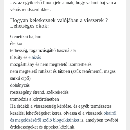
- ez az egyik első finom jele annak, hogy valami baj van a
vénás rendszerünkkel.
Hogyan keletkeznek valójában a visszerek ?
Lehetséges okok:
Genetikai hajlam
életkor
terhesség, fogamzásgátló használata
túlsúly és
elhízás
mozgáshiány és nem megfelelő izomterhelés
nem megfelelő ruházat és lábbeli (szűk fehérnemű, magas
sarkú cipő)
dohányzás
rostszegény étrend, székrekedés
trombózis a kórtörténetben
Ha érdekli a visszeresség kérdése, és egyéb természetes
kezelési lehetőségeket keres, olvassa el a visszerek
okairól
és megelőzéséről szóló blogcikkünket
is, amelyben további
érdekességeket és tippeket közlünk.