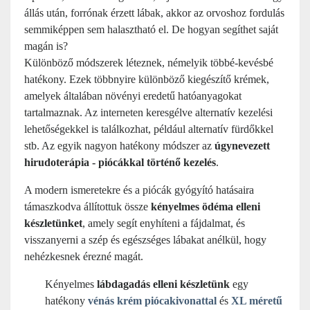
állás után, forrónak érzett lábak, akkor az orvoshoz fordulás
semmiképpen sem halasztható el. De hogyan segíthet saját
magán is?
Különböző módszerek léteznek, némelyik többé-kevésbé
hatékony. Ezek többnyire különböző kiegészítő krémek,
amelyek általában növényi eredetű hatóanyagokat
tartalmaznak. Az interneten keresgélve alternatív kezelési
lehetőségekkel is találkozhat, például alternatív fürdőkkel
stb. Az egyik nagyon hatékony módszer az
úgynevezett
hirudoterápia - piócákkal történő kezelés
.
A modern ismeretekre és a piócák gyógyító hatásaira
támaszkodva állítottuk össze
kényelmes ödéma elleni
készletünket
, amely segít enyhíteni a fájdalmat, és
visszanyerni a szép és egészséges lábakat anélkül, hogy
nehézkesnek érezné magát.
Kényelmes
lábdagadás elleni készletünk
egy
hatékony
vénás krém piócakivonattal
és
XL méretű