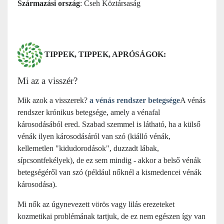
Származási ország
: Cseh Köztársaság
TIPPEK, TIPPEK, APRÓSÁGOK:
Mi az a visszér?
Mik azok a visszerek?
a vénás rendszer betegsége
A vénás
rendszer krónikus betegsége, amely a vénafal
károsodásából ered. Szabad szemmel is látható, ha a külső
vénák ilyen károsodásáról van szó (kiálló vénák,
kellemetlen "kidudorodások", duzzadt lábak,
sípcsontfekélyek), de ez sem mindig - akkor a belső vénák
betegségéről van szó (például nőknél a kismedencei vénák
károsodása).
Mi nők az úgynevezett vörös vagy lilás erezeteket
kozmetikai problémának tartjuk, de ez nem egészen így van