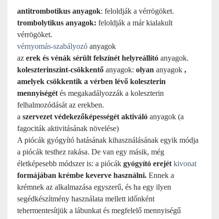
antitrombotikus anyagok
: feloldják a vérrögöket.
trombolytikus anyagok:
feloldják a már kialakult
vérrögöket.
vérnyomás-szabályozó
anyagok
az
erek és vénák sérült felszínét helyreállító
anyagok.
koleszterinszint-csökkentő
anyagok:
olyan
anyagok
,
amelyek csökkentik a vérben lévő koleszterin
mennyiségét
és megakadályozzák a koleszterin
felhalmozódását az erekben.
a
szervezet védekezőképességét aktiváló
anyagok (a
fagociták aktivitásának növelése)
A piócák gyógyító hatásának kihasználásának egyik módja
a piócák testhez rakása. De van egy másik, még
életképesebb módszer is: a piócák
gyógyító erejét
kivonat
formájában krémbe keverve használni.
Ennek a
krémnek az alkalmazása egyszerű, és ha egy ilyen
segédkészítmény használata mellett időnként
tehermentesítjük a lábunkat és megfelelő mennyiségű