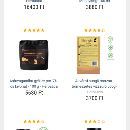
Herbatica
Mennyiség: 100 ml
16400 Ft
3880 Ft
Ashwagandha gyökér por, 7%-
Ásványi sungit morzsa -
os kivonat - 100 g - Herbatica
természetes vízszűrő 500g -
5630 Ft
Herbatica
3700 Ft