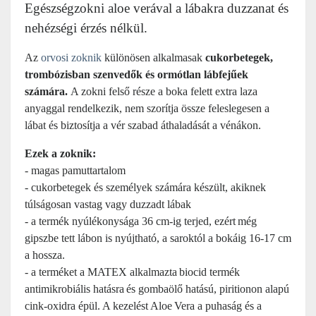
Egészségzokni aloe verával a lábakra duzzanat és
nehézségi érzés nélkül.
Az
orvosi zoknik
különösen alkalmasak
cukorbetegek,
trombózisban szenvedők és ormótlan lábfejűek
számára.
A zokni felső része a boka felett extra laza
anyaggal rendelkezik, nem szorítja össze feleslegesen a
lábat és biztosítja a vér szabad áthaladását a vénákon.
Ezek a zoknik:
- magas pamuttartalom
- cukorbetegek és személyek számára készült,
akiknek
túlságosan vastag vagy duzzadt
lábak
- a termék nyúlékonysága 36 cm-ig terjed, ezért
még
gipszbe tett lábon is nyújtható, a saroktól a bokáig 16-17 cm
a hossza.
- a terméket a MATEX alkalmazta
biocid termék
antimikrobiális hatásra
és gombaölő hatású, piritionon alapú
cink-oxidra épül. A kezelést Aloe
Vera a puhaság és a