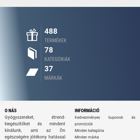
488
TERMÉKEK
78
KATEGÓRIÁK
37
MÁRKÁK
O NÁS
INFORMÁCIÓ
Gyógyszereket, étrend-
Kedvezményes kuponok és
kiegészítőket és mindent
promóciók
kínálunk, ami az Ön
Minden kategória
egészségére jótékony hatással
Minden márka