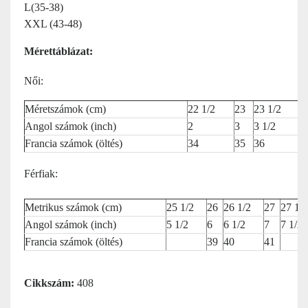
L
(35-38)
XXL (43-48)
Mérettáblázat:
Női:
Méretszámok (cm)
22 1/2
23
23 1/2
2
Angol számok (inch)
2
3
3 1/2
4
Francia számok (öltés)
34
35
36
3
Férfiak:
Metrikus számok (cm)
25 1/2
26
26 1/2
27
27 1/2
Angol számok (inch)
5 1/2
6
6 1/2
7
7 1/2
Francia számok (öltés)
39
40
41
Cikkszám:
408