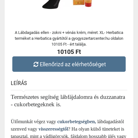
A Lábdagadás ellen - zokni + vénás krém, méret. XL- Herbatica
terméket a Herbatica gyártótól a gyogyszertarcenter.hu oldalon
10105 Ft - ért találja.
10105 Ft
Ellenőrizd az elérhetőséget
LEÍRÁS
Természetes segítség lábfájdalomra és duzzanatra
- cukorbetegeknek is.
Ülőmunkát végez vagy
cukorbetegségben,
lábdagadástól
szenved vagy
visszerességtől
? Ha olyan külső tüneteket is
tapasztal, mint a vádligörcsök, fájdalom hosszabb ülés vagy