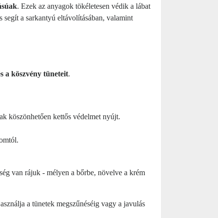
tásúak
. Ezek az anyagok tökéletesen védik a lábat
s segít a sarkantyú eltávolításában, valamint
és a köszvény tüneteit
.
nak köszönhetően kettős védelmet nyújt.
omtól.
ég van rájuk - mélyen a bőrbe, növelve a krém
Használja a tünetek megszűnéséig vagy a javulás