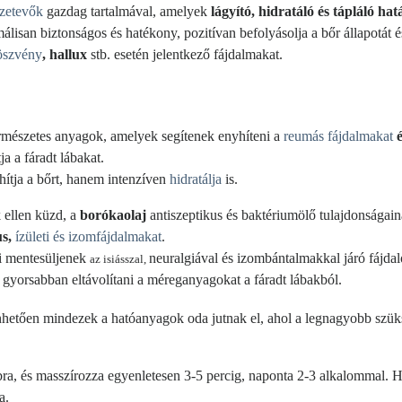
szetevők
gazdag tartalmával, amelyek
lágyító, hidratáló és tápláló ha
álisan biztonságos és hatékony, pozitívan befolyásolja a bőr állapotát é
öszvény
, hallux
stb. esetén jelentkező fájdalmakat.
természetes anyagok, amelyek segítenek enyhíteni a
reumás fájdalmakat
a a fáradt lábakat.
ítja a bőrt, hanem intenzíven
hidratálja
is.
ellen küzd, a
borókaolaj
antiszeptikus és baktériumölő tulajdonságai
us,
ízületi és izomfájdalmakat
.
i mentesüljenek
neuralgiával és izombántalmakkal járó fájdal
az isiásszal,
t gyorsabban eltávolítani a méreganyagokat a fáradt lábakból.
etően mindezek a hatóanyagok oda jutnak el, ahol a legnagyobb szüks
lábra, és masszírozza egyenletesen 3-5 percig, naponta 2-3 alkalommal. 
a.