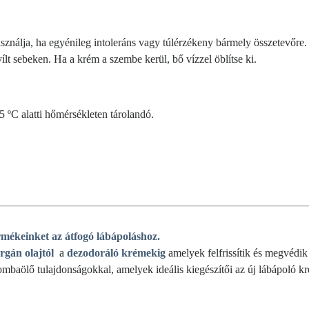
sználja, ha egyénileg intoleráns vagy túlérzékeny bármely összetevőre
lt sebeken. Ha a krém a szembe kerül, bő vízzel öblítse ki.
5 ºC alatti hőmérsékleten tárolandó.
mékeinket az átfogó lábápoláshoz.
rgán olajtól
a
dezodoráló krémekig
amelyek felfrissítik és megvédik
mbaölő tulajdonságokkal, amelyek ideális kiegészítői az új lábápoló k