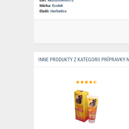
Ean:
4820203430512
Márka:
Ecolek
Eladó:
Herbatica
INNE PRODUKTY Z KATEGORII PRÍPRAVKY 