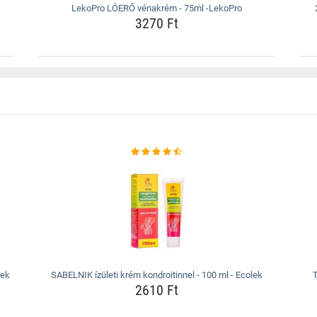
LekoPro LÓERŐ vénakrém - 75ml -LekoPro
3270 Ft
lek
SABELNIK ízületi krém kondroitinnel - 100 ml - Ecolek
T
2610 Ft