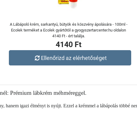
A Lábápoló krém, sarkantyú, bütyök és köszvény ápolására - 100ml -
Ecolek terméket a Ecolek gyártótól a gyogyszertarcenter.hu oldalon
4140 Ft - ért találja.
4140 Ft
Ellenőrizd az elérhetőséget
nél: Prémium lábkrém méhméreggel.
, hanem igazi élményt is nyújt. Ezzel a krémmel a lábápolás többé nem