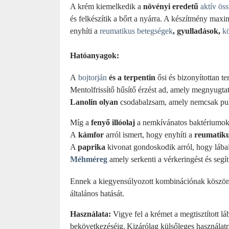
A krém kiemelkedik a
növényi eredetű
aktív ös
és felkészítik a bőrt a nyárra. A készítmény maxim
enyhíti a
reumatikus betegségek
, gyulladások,
k
Hatóanyagok:
A
bojtorján
és a terpentin
ősi és bizonyítottan 
Mentolfrissítő hűsítő érzést ad, amely megnyugtatj
Lanolin olyan
csodabalzsam, amely nemcsak puh
Míg a
fenyő illóolaj
a nemkívánatos baktériumok 
A
kámfor
arról ismert, hogy enyhíti a
reumatik
A
paprika
kivonat gondoskodik arról, hogy lába
Méhméreg
amely serkenti a vérkeringést és segí
Ennek a kiegyensúlyozott kombinációnak köszönh
általános hatását.
Használata:
Vigye fel a krémet a megtisztított 
bekövetkezéséig.
Kizárólag külsőleges használatr