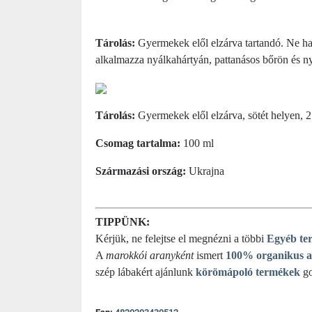
Tárolás:
Gyermekek elől elzárva tartandó. Ne ha
alkalmazza nyálkahártyán, pattanásos bőrön és nyí
Tárolás:
Gyermekek elől elzárva, sötét helyen, 2
Csomag tartalma:
100 ml
Származási ország:
Ukrajna
TIPPÜNK:
Kérjük, ne felejtse el megnézni a többi
Egyéb ter
A
marokkói aranyként
ismert
100% organikus a
szép lábakért ajánlunk
körömápoló termékek
go