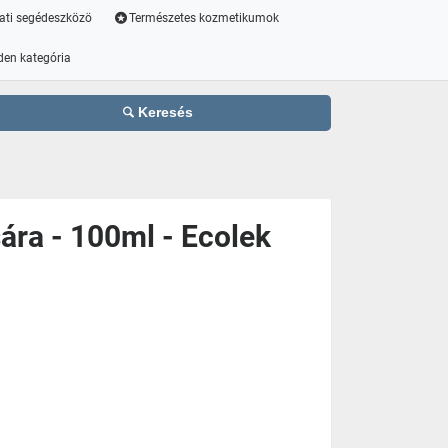
ati segédeszközö
Természetes kozmetikumok
den kategória
Keresés
ára - 100ml - Ecolek