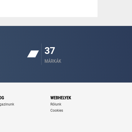
37
MÁRKÁK
OG
WEBHELYEK
gazinunk
Rólunk
Cookies