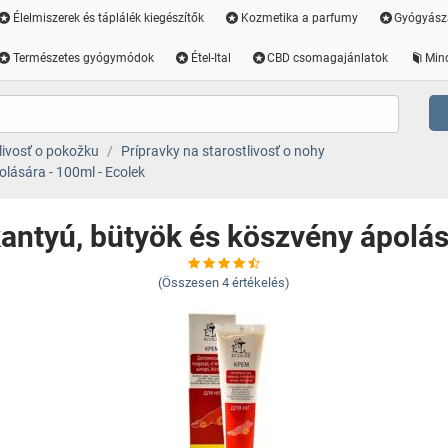
Élelmiszerek és táplálék kiegészítők
Kozmetika a parfumy
Gyógyász
Természetes gyógymódok
Étel-Ital
CBD csomagajánlatok
Min
livosť o pokožku
Prípravky na starostlivosť o nohy
lására - 100ml - Ecolek
antyú, bütyök és köszvény ápolás
(Összesen
4
értékelés)