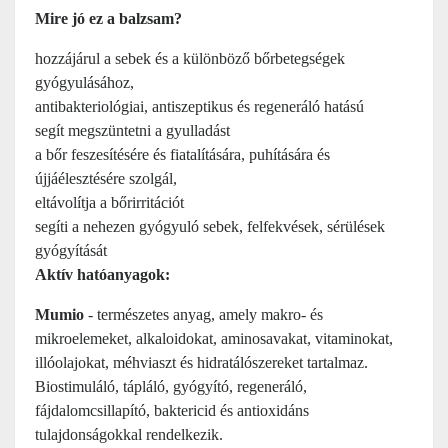
Mire jó ez a balzsam?
hozzájárul a sebek és a különböző bőrbetegségek
gyógyulásához,
antibakteriológiai, antiszeptikus és regeneráló hatású
segít megszüntetni a gyulladást
a bőr feszesítésére és fiatalítására, puhítására és
újjáélesztésére szolgál,
eltávolítja a bőrirritációt
segíti a nehezen gyógyuló sebek, felfekvések, sérülések
gyógyítását
Aktív hatóanyagok:
Mumio
- természetes anyag, amely makro- és
mikroelemeket, alkaloidokat, aminosavakat, vitaminokat,
illóolajokat, méhviaszt és hidratálószereket tartalmaz.
Biostimuláló, tápláló, gyógyító, regeneráló,
fájdalomcsillapító, baktericid és antioxidáns
tulajdonságokkal rendelkezik.