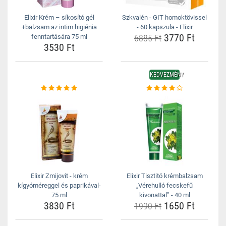
Elixir Krém – síkosító gél
Szkvalén - GIT homoktövissel
+balzsam az intim higiénia
- 60 kapszula - Elixir
3770 Ft
fenntartására 75 ml
6885 Ft
3530 Ft
KEDVEZMÉNY
Elixir Zmijovit - krém
Elixir Tisztitó krémbalzsam
kígyóméreggel és paprikával-
„Vérehulló fecskefű
75 ml
kivonattal” - 40 ml
3830 Ft
1650 Ft
1990 Ft