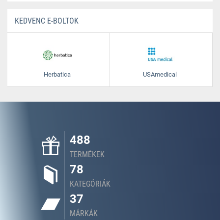
KEDVENC E-BOLTOK
Herbatica
USAmedical
488
TERMÉKEK
78
KATEGÓRIÁK
37
MÁRKÁK