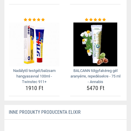
Nadálytő testgél/balzsam
BALCANN tölgyfakéreg gél
hangyasavval 100ml -
aranyérre, repedésekre - 75 ml
Twinstec 911+
- Annabis
1910 Ft
5470 Ft
INNE PRODUKTY PRODUCENTA ELIXIR