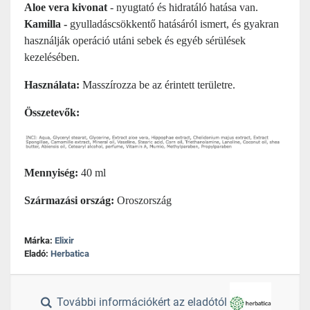
Aloe vera
kivonat
- nyugtató és hidratáló hatása van.
Kamilla -
gyulladáscsökkentő hatásáról ismert, és gyakran
használják operáció utáni sebek és egyéb sérülések
kezelésében.
Használata:
Masszírozza be az érintett területre.
Összetevők:
Mennyiség:
40 ml
Származási ország:
Oroszország
Márka:
Elixir
Eladó:
Herbatica
További információkért az eladótól