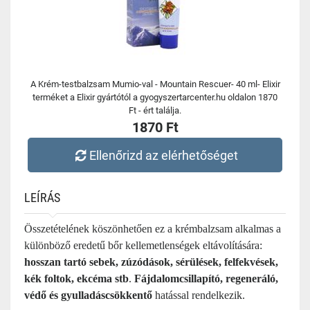
A Krém-testbalzsam Mumio-val - Mountain Rescuer- 40 ml- Elixir
terméket a Elixir gyártótól a gyogyszertarcenter.hu oldalon 1870
Ft - ért találja.
1870 Ft
Ellenőrizd az elérhetőséget
LEÍRÁS
Összetételének köszönhetően ez a krémbalzsam alkalmas a
különböző eredetű bőr kellemetlenségek eltávolítására:
hosszan tartó sebek, zúzódások, sérülések, felfekvések,
kék foltok, ekcéma stb
.
Fájdalomcsillapító, regeneráló,
védő és gyulladáscsökkentő
hatással rendelkezik.