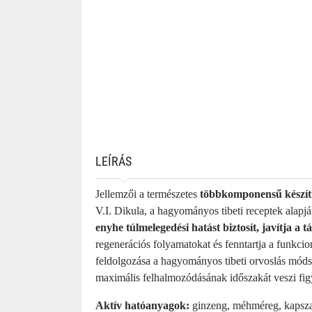
LEÍRÁS
Jellemzői a természetes
többkomponensű készítm
V.I. Dikula, a hagyományos tibeti receptek alapj
enyhe túlmelegedési hatást biztosít, javítja a t
regenerációs folyamatokat és fenntartja a funkcio
feldolgozása a hagyományos tibeti orvoslás móds
maximális felhalmozódásának időszakát veszi fig
Aktív hatóanyagok:
ginzeng, méhméreg, kapszaic