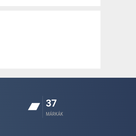
37
MÁRKÁK