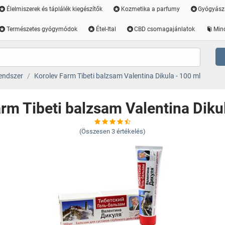
Élelmiszerek és táplálék kiegészítők
Kozmetika a parfumy
Gyógyász
Természetes gyógymódok
Étel-Ital
CBD csomagajánlatok
Min
endszer
Korolev Farm Tibeti balzsam Valentina Dikula - 100 ml
rm Tibeti balzsam Valentina Diku
(Összesen
3
értékelés)