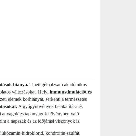
atások hiánya.
Tibeti gélbalzsam akadémikus
olatos változásokat. Helyi
immunstimulációt és
zeti elemek korhiányát, serkenti a természetes
atásokat.
A gyógynövények betakarítása és
i ​​anyagok és tápanyagok növényben való
t a napszak és az időjárási viszonyok is.
ükózamin-hidroklorid, kondroitin-szulfát.