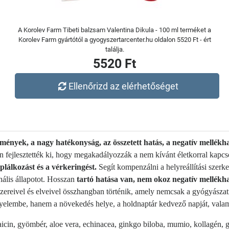
A Korolev Farm Tibeti balzsam Valentina Dikula - 100 ml terméket a
Korolev Farm gyártótól a gyogyszertarcenter.hu oldalon 5520 Ft - ért
találja.
5520 Ft
Ellenőrizd az elérhetőséget
ények, a nagy hatékonyság, az összetett hatás, a negatív mellékh
án fejlesztették ki, hogy megakadályozzák a nem kívánt életkorral kapcs
áplálkozást és a vérkeringést.
Segít kompenzálni a helyreállítási szerke
nális állapotot. Hosszan
tartó hatása van, nem okoz negatív mellékh
zereivel és elveivel összhangban történik, amely nemcsak a gyógyászat
yelembe, hanem a növekedés helye, a holdnaptár kedvező napját, valamin
in, gyömbér, aloe vera, echinacea, ginkgo biloba, mumio, kollagén, gl