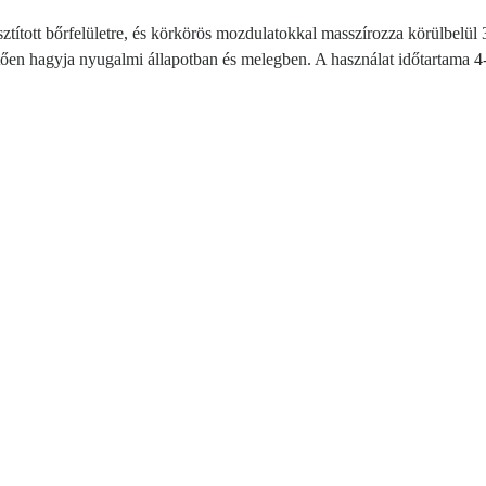
isztított bőrfelületre, és körkörös mozdulatokkal masszírozza körülbelül 
ően hagyja nyugalmi állapotban és melegben. A használat időtartama 4-